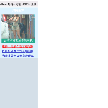
naRen
-
邮件
-
博客
-
BBS
-
搜狗
精彩推荐
台湾槟榔西施专诱司机
·
难得一见的个性车模(图)
·
最新水陆两用汽车(组图)
·
为啥波霸女孩都喜欢玩车