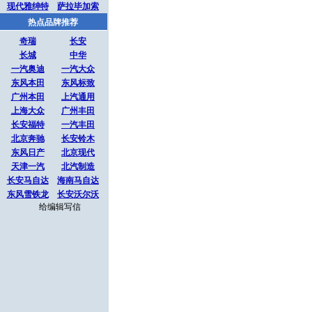
现代雅绅特
萨拉毕加索
热点品牌推荐
奇瑞
长安
长城
中华
一汽奥迪
一汽大众
东风本田
东风标致
广州本田
上汽通用
上海大众
广州丰田
长安福特
一汽丰田
北京奔驰
长安铃木
东风日产
北京现代
天津一汽
北汽制造
长安马自达
海南马自达
东风雪铁龙
长安沃尔沃
给编辑写信