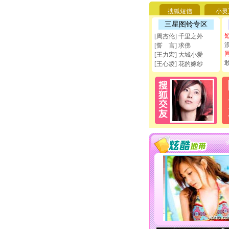
搜狐短信
小灵
三星图铃专区
[周杰伦] 千里之外
[誓 言] 求佛
[王力宏] 大城小爱
[王心凌] 花的嫁纱