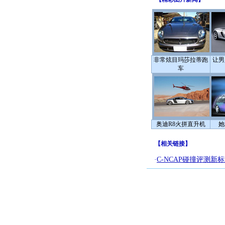
非常炫目玛莎拉蒂跑
让男
车
奥迪R8火拼直升机
她
【
相关链接
】
·
C-NCAP碰撞评测新