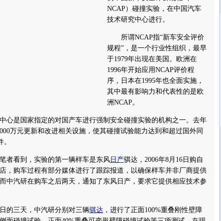
NCAP）碰撞实验，在中国汽车
技术研究中心进行。
所谓NCAP指“新车安全评价
规程”，是一个行业性组织，最早
于1979年出现在美国。欧洲在
1996年开始应用NCAP评价程
序，日本在1995年也全面实施，
其中最有影响力和代表性的是欧
洲NCAP。
心是国家指定的对国产车进行强制安全碰撞实验的机构之一。去年
1000万元更新和改进相关设施，使其碰撞试验能力达到和超过国外同
件。
者看到，实验的第一辆样车是东风
日产
骐达，2006年8月16日购自
店，购车过程有部分媒体进行了跟踪报道，以确保样车并非厂商提供
而中汽研在购车之后两天，通知了东风日产，要求它提供相应技术参
1日的三天，中汽研分别对三辆
骐达
，进行了正面100%重叠刚性壁障
侧面碰撞试验、正面40%重叠可变形壁障碰撞试验等三项测试。在现