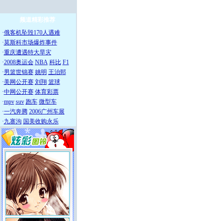
频道精彩推荐
·
俄客机坠毁170人遇难
·
莫斯科市场爆炸事件
·
重庆遭遇特大旱灾
·
2008奥运会
NBA
科比
F1
·
男篮世锦赛
姚明
王治郅
·
美网公开赛
刘翔
篮球
·
中网公开赛
体育彩票
·
mpv
suv
跑车
微型车
·
一汽奔腾
2006广州车展
·
九寨沟
国美收购永乐