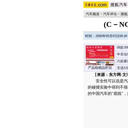
汽车频道
>
汽车评论
>
搜狐
(C－
时间：2006年09月05日08:49
08款3
中非论
六款家
产品组精品栏目
天语S
【
来源：东方网-文
安全性可以说是汽车
的碰撞实验中得到不很
的中国汽车的“底线”