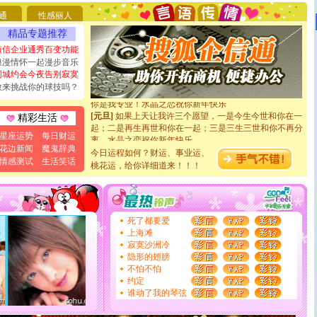
要平安！千万要知足！千万不要忘记我！
[圣诞节]
不只这样的日子才会想起你,而是这样的日子才
通
性感丽人
能正大光明地骚扰你,告诉你,圣诞要快乐!新年要快乐!天
精品专题推荐
天都要快乐噢!
短信企业通秀百变功能
[圣诞节]
奉上一颗祝福的心,在这个特别的日子里,愿幸福,
如意,快乐,鲜花,一切美好的祝愿与你同在.圣诞快乐!
浪漫情怀一起漫步音乐
[元旦]
看到你我会触电；看不到你我要充电；没有你我会
同城约会今夜告别寂寞
断电。爱你是我职业，想你是我事业，抱你是我特长，吻
敢来挑战你的球技吗？
你是我专业！水晶之恋祝你新年快乐
[元旦]
如果上天让我许三个愿望，一是今生今世和你在一
精彩生活
起；二是再生再世和你在一起；三是三生三世和你不再分
离。水晶之恋祝你新年快乐
星座运势
每日财运
[元旦]
当我狠下心扭头离去那一刻，你在我身后无助地哭
花边新闻
魔鬼辞典
今日运程如何？财运、事业运、
泣，这痛楚让我明白我多么爱你。我转身抱住你：这猪不
情感测试
生活笑话
桃花运，给你详细道来！！！
卖了。水晶之恋祝你新年快乐。
[春节]
风柔雨润好月圆，半岛铁盒伴身边，每日尽显开心
颜！冬去春来似水如烟，劳碌人生需尽欢！听一曲轻歌，
道一声平安！新年吉祥万事如愿
[春节]
传说薰衣草有四片叶子：第一片叶子是信仰，第二
死了都要爱
片叶子是希望，第三片叶子是爱情，第四片叶子是幸运。
上海滩
送你一棵薰衣草，愿你新年快乐！
寂寞沙洲冷
[圣诞节]
圣诞节到了，想想没什么送给你的，又不打算给
隐形的翅膀
你太多，只有给你五千万：千万快乐！千万要健康！千万
不怕不怕
要平安！千万要知足！千万不要忘记我！
约定
[圣诞节]
不只这样的日子才会想起你,而是这样的日子才
谁动了我的琴弦
能正大光明地骚扰你,告诉你,圣诞要快乐!新年要快乐!天
天都要快乐噢!