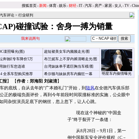
搜狐首页
-
新闻
-
体育
-
娱乐
-
财经
-
IT
-
汽车
-
房产
-
家居
-
女人
-
TV
-
Chi
汽车评论
>
行业研判
NCAP)碰撞试验：舍身一搏为销量
我来说两句
00C谍照曝光(图)
超短裙美女车内频频走光/图
坛奔驰E专车降价5万
布兰妮车上不穿内裤清晰走光/图
用旅行车您选谁
台湾妹妹单手遮巨胸当车模/图
明星车内偷情曝光
X4 全系车型购买推荐
希尔顿与妹妹房车内癫狂一幕
汇报
】 【
作者：郑海阳 刘淑清
】
的底线，自从去年的“广本婚礼门”开始，到
陆风
在全德汽车俱乐部
公正的极端负面评价，再到今年前段时间双撞标准的实施，公众眼中
，如同杂技演员足底下的钢丝，忽上忽下，让人心跳。
现在这个神秘的“中国盒
子”终于裂开了一条缝：
从8月28日－9月1日，第一
例中国新车安全评价规程（C－