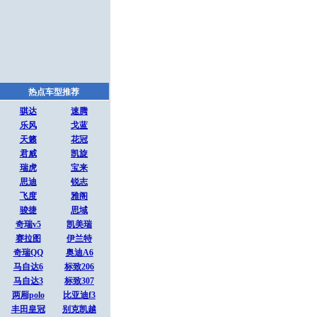
热点车型推荐
骐达
速腾
乐风
戈蓝
天籁
花冠
君威
凯旋
瑞虎
宝来
思迪
锐志
飞度
雅阁
骏捷
思域
奇瑞v5
凯美瑞
赛拉图
伊兰特
奇瑞QQ
奥迪A6
马自达6
标致206
马自达3
标致307
两厢polo
比亚迪f3
丰田皇冠
别克凯越