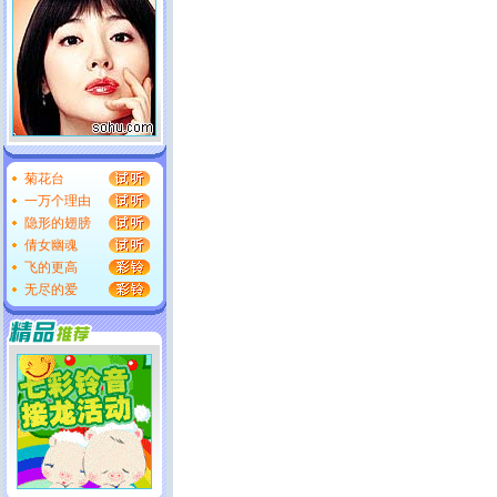
菊花台
一万个理由
隐形的翅膀
倩女幽魂
飞的更高
无尽的爱