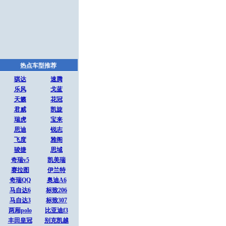
热点车型推荐
骐达
速腾
乐风
戈蓝
天籁
花冠
君威
凯旋
瑞虎
宝来
思迪
锐志
飞度
雅阁
骏捷
思域
奇瑞v5
凯美瑞
赛拉图
伊兰特
奇瑞QQ
奥迪A6
马自达6
标致206
马自达3
标致307
两厢polo
比亚迪f3
丰田皇冠
别克凯越