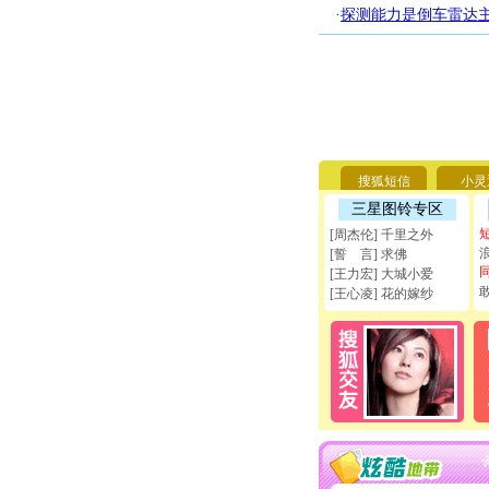
·
探测能力是倒车雷达
搜狐短信
小灵
三星图铃专区
[周杰伦] 千里之外
[誓 言] 求佛
[王力宏] 大城小爱
[王心凌] 花的嫁纱