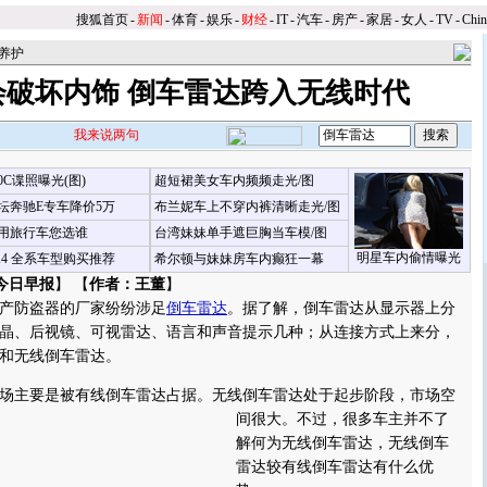
搜狐首页
-
新闻
-
体育
-
娱乐
-
财经
-
IT
-
汽车
-
房产
-
家居
-
女人
-
TV
-
Chi
养护
会破坏内饰 倒车雷达跨入无线时代
我来说两句
00C谍照曝光(图)
超短裙美女车内频频走光/图
坛奔驰E专车降价5万
布兰妮车上不穿内裤清晰走光/图
用旅行车您选谁
台湾妹妹单手遮巨胸当车模/图
明星车内偷情曝光
X4 全系车型购买推荐
希尔顿与妹妹房车内癫狂一幕
今日早报
】 【
作者：王董
】
防盗器的厂家纷纷涉足
倒车雷达
。据了解，倒车雷达从显示器上分
晶、后视镜、可视雷达、语言和声音提示几种；从连接方式上来分，
和无线倒车雷达。
主要是被有线倒车雷达占据。
无线倒车雷达处于起步阶段，市场空
间很大。不过，很多车主并不了
解何为无线倒车雷达，无线倒车
雷达较有线倒车雷达有什么优