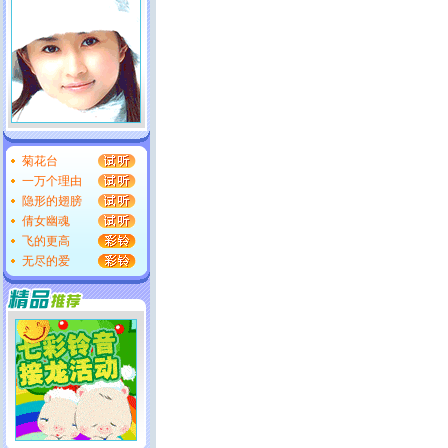
菊花台
一万个理由
隐形的翅膀
倩女幽魂
飞的更高
无尽的爱