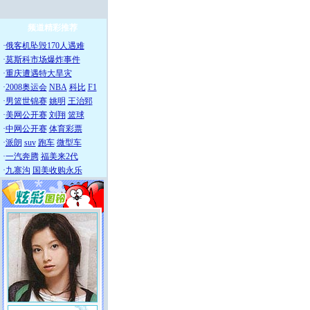
频道精彩推荐
·
俄客机坠毁170人遇难
·
莫斯科市场爆炸事件
·
重庆遭遇特大旱灾
·
2008奥运会
NBA
科比
F1
·
男篮世锦赛
姚明
王治郅
·
美网公开赛
刘翔
篮球
·
中网公开赛
体育彩票
·
派朗
suv
跑车
微型车
·
一汽奔腾
福美来2代
·
九寨沟
国美收购永乐