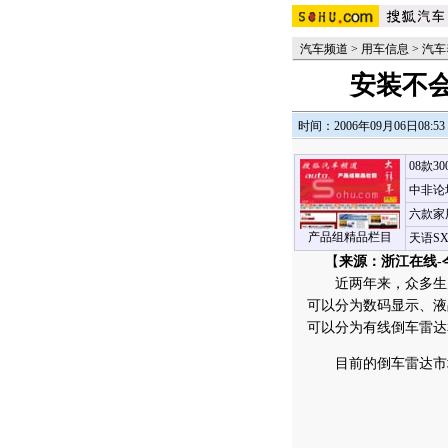
汽车频道
>
用车信息
>
汽车
安装不
时间：2006年09月06日08:53
08款3
中非论
六款家
产品组精品栏目
天语S
【
来源：浙江在线-
近两年来，众多生产
可以分为数码显示、液
可以分为有线倒车雷达
目前的倒车雷达市场