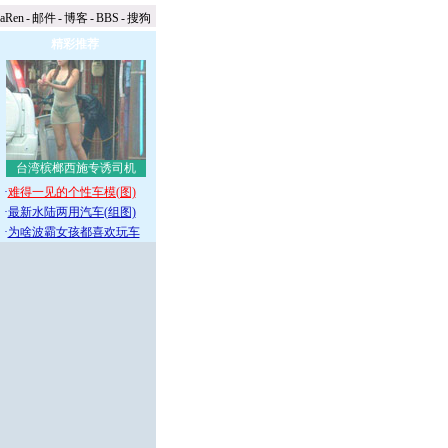
naRen
-
邮件
-
博客
-
BBS
-
搜狗
精彩推荐
台湾槟榔西施专诱司机
·
难得一见的个性车模(图)
·
最新水陆两用汽车(组图)
·
为啥波霸女孩都喜欢玩车