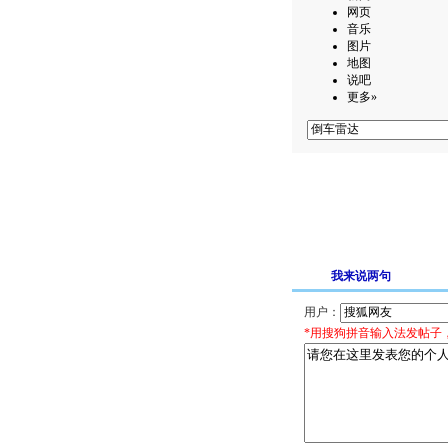
网页
音乐
图片
地图
说吧
更多»
我来说两句
用户：
*用搜狗拼音输入法发帖子