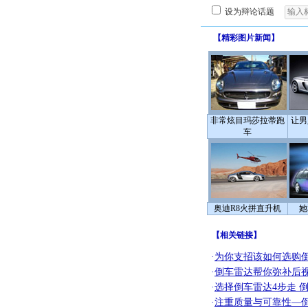
设为辩论话题
【
精彩图片新闻
】
非常炫目玛莎拉蒂跑
让男
车
奥迪R8火拼直升机
她
【
相关链接
】
·
为你支招该如何选购
·
倒车雷达帮你弥补后
·
选择倒车雷达4步走 
·
注重质量与可靠性—