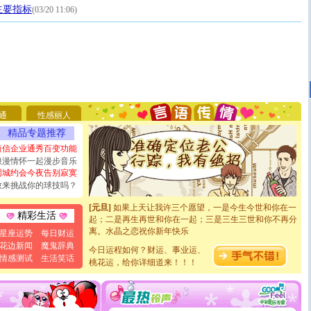
主要指标
(03/20 11:06)
[圣诞节]
圣诞节到了，想想没什么送给你的，又不打算给
你太多，只有给你五千万：千万快乐！千万要健康！千万
要平安！千万要知足！千万不要忘记我！
[圣诞节]
不只这样的日子才会想起你,而是这样的日子才
通
性感丽人
能正大光明地骚扰你,告诉你,圣诞要快乐!新年要快乐!天
天都要快乐噢!
精品专题推荐
[圣诞节]
奉上一颗祝福的心,在这个特别的日子里,愿幸福,
短信企业通秀百变功能
如意,快乐,鲜花,一切美好的祝愿与你同在.圣诞快乐!
浪漫情怀一起漫步音乐
[元旦]
看到你我会触电；看不到你我要充电；没有你我会
同城约会今夜告别寂寞
断电。爱你是我职业，想你是我事业，抱你是我特长，吻
敢来挑战你的球技吗？
你是我专业！水晶之恋祝你新年快乐
[元旦]
如果上天让我许三个愿望，一是今生今世和你在一
起；二是再生再世和你在一起；三是三生三世和你不再分
精彩生活
离。水晶之恋祝你新年快乐
星座运势
每日财运
[元旦]
当我狠下心扭头离去那一刻，你在我身后无助地哭
花边新闻
魔鬼辞典
泣，这痛楚让我明白我多么爱你。我转身抱住你：这猪不
今日运程如何？财运、事业运、
情感测试
生活笑话
卖了。水晶之恋祝你新年快乐。
桃花运，给你详细道来！！！
[春节]
风柔雨润好月圆，半岛铁盒伴身边，每日尽显开心
颜！冬去春来似水如烟，劳碌人生需尽欢！听一曲轻歌，
道一声平安！新年吉祥万事如愿
[春节]
传说薰衣草有四片叶子：第一片叶子是信仰，第二