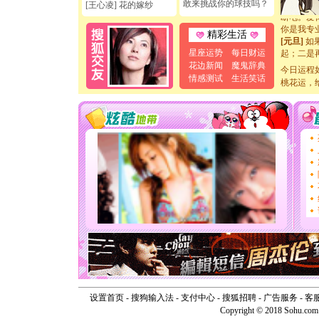
[元旦]
看
敢来挑战你的球技吗？
[王心凌] 花的嫁纱
断电。爱
你是我专
精彩生活
[元旦]
如
起；二是
星座运势
每日财运
离。水晶
花边新闻
魔鬼辞典
今日运程
[元旦]
当
情感测试
生活笑话
桃花运，
泣，这痛
卖了。水
[春节]
风
颜！冬去
道一声平
[春节]
传
片叶子是
送你一棵
[圣诞节]
你太多，
要平安！
[圣诞节]
能正大光明
天都要快
[圣诞节]
如意,快乐
[元旦]
看
断电。爱
设置首页
-
搜狗输入法
-
支付中心
-
搜狐招聘
-
广告服务
-
客
你是我专
Copyright © 2018 Sohu.com I
[元旦]
如