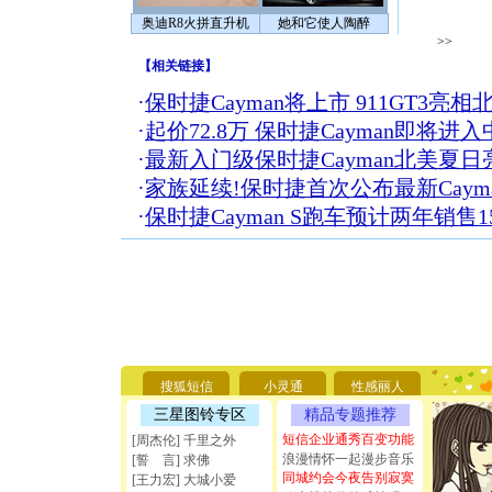
奥迪R8火拼直升机
她和它使人陶醉
>>
【
相关链接
】
·
保时捷Cayman将上市 911GT3亮
·
起价72.8万 保时捷Cayman即将进
·
最新入门级保时捷Cayman北美夏日
·
家族延续!保时捷首次公布最新Cayman
·
保时捷Cayman S跑车预计两年销售15
[圣诞节]
你太多，
要平安！
搜狐短信
小灵通
性感丽人
[圣诞节]
三星图铃专区
精品专题推荐
能正大光明
天都要快
短信企业通秀百变功能
[周杰伦] 千里之外
[圣诞节]
浪漫情怀一起漫步音乐
[誓 言] 求佛
如意,快乐
同城约会今夜告别寂寞
[王力宏] 大城小爱