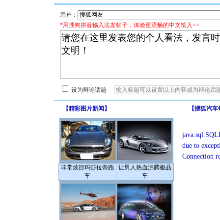
用户：
*用搜狗拼音输入法发帖子，体验更流畅的中文输入>>
设为辩论话题
【
精彩图片新闻
】
【
搜狐汽车
java.sql.SQLE
due to except
Connection r
非常炫目玛莎拉蒂跑
让男人热血沸腾极品
车
车