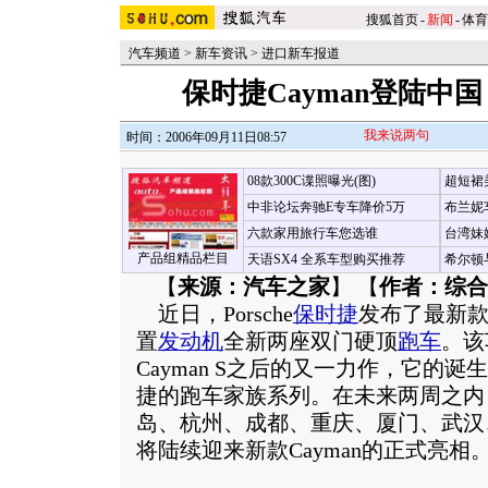
搜狐首页
-
新闻
-
体育
汽车频道
>
新车资讯
>
进口新车报道
保时捷Cayman登陆中国 
我来说两句
时间：2006年09月11日08:57
08款300C谍照曝光(图)
超短裙
中非论坛奔驰E专车降价5万
布兰妮
六款家用旅行车您选谁
台湾妹
产品组精品栏目
天语SX4 全系车型购买推荐
希尔顿
【
来源：汽车之家
】 【
作者：综合
近日，Porsche
保时捷
发布了最新款
置
发动机
全新两座双门硬顶
跑车
。该
Cayman S之后的又一力作，它的诞生
捷的跑车家族系列。在未来两周之内
岛、杭州、成都、重庆、厦门、武汉
将陆续迎来新款Cayman的正式亮相