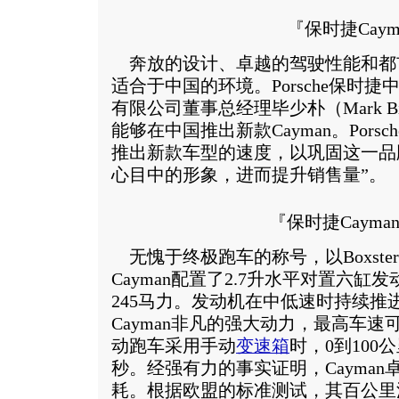
『保时捷Caym
奔放的设计、卓越的驾驶性能和都市化
适合于中国的环境。Porsche保时
有限公司董事总经理毕少朴（Mark B
能够在中国推出新款Cayman。Por
推出新款车型的速度，以巩固这一品
心目中的形象，进而提升销售量”。
『保时捷Cayma
无愧于终极跑车的称号，以Boxst
Cayman配置了2.7升水平对置六
245马力。发动机在中低速时持续推
Cayman非凡的强大动力，最高车速可
动跑车采用手动
变速箱
时，0到100
秒。经强有力的事实证明，Cayma
耗。根据欧盟的标准测试，其百公里油