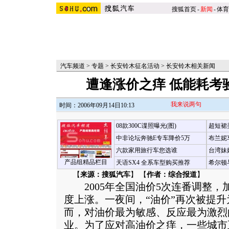
搜狐首页
-
新闻
-
体育
汽车频道
>
专题
>
长安铃木征名活动
>
长安铃木相关新闻
遭逢涨价之痒 低能耗考
我来说两句
时间：2006年09月14日10:13
08款300C谍照曝光(图)
超短裙
中非论坛奔驰E专车降价5万
布兰妮
六款家用旅行车您选谁
台湾妹
产品组精品栏目
天语SX4 全系车型购买推荐
希尔顿
【
来源：搜狐汽车
】 【
作者：综合报道
】
2005年全国油价5次连番调整，
度上涨。一夜间，“油价”再次被提
而，对油价最为敏感、反应最为激烈
业。为了应对高油价之痒，一些城市