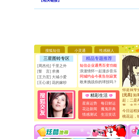
【
相关链接
】
[圣诞节]
你太多，
要平安！
[圣诞节]
搜狐短信
小灵通
性感丽人
能正大光明
三星图铃专区
精品专题推荐
天都要快
[圣诞节]
短信企业通秀百变功能
[周杰伦] 千里之外
如意,快乐
浪漫情怀一起漫步音乐
[誓 言] 求佛
[元旦]
看
同城约会今夜告别寂寞
[王力宏] 大城小爱
断电。爱
敢来挑战你的球技吗？
[王心凌] 花的嫁纱
你是我专
[元旦]
如
精彩生活
起；二是
离。水晶
星座运势
每日财运
[元旦]
当
花边新闻
魔鬼辞典
今日运程
泣，这痛
情感测试
生活笑话
桃花运，
卖了。水
[春节]
风
颜！冬去
道一声平