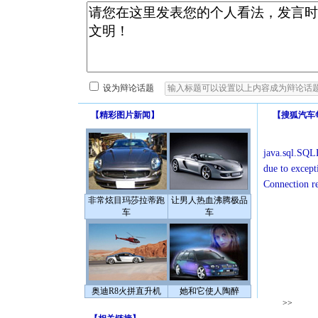
设为辩论话题
【
精彩图片新闻
】
【
搜狐汽车
java.sql.SQLE
due to except
Connection r
非常炫目玛莎拉蒂跑
让男人热血沸腾极品
车
车
奥迪R8火拼直升机
她和它使人陶醉
>>