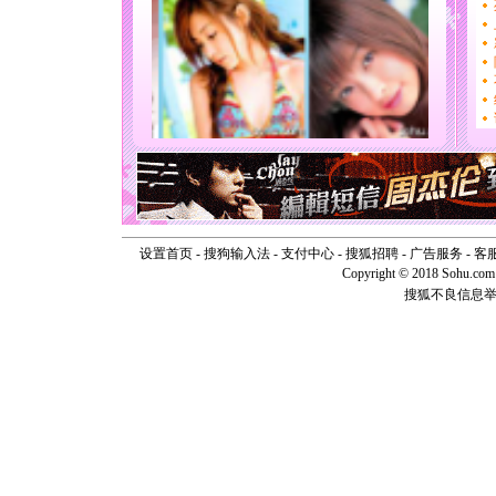
[春节]
传
片叶子是
送你一棵
[圣诞节]
你太多，
要平安！
[圣诞节]
能正大光明
天都要快
[圣诞节]
如意,快乐
[元旦]
看
断电。爱
你是我专
设置首页
-
搜狗输入法
-
支付中心
-
搜狐招聘
-
广告服务
-
客
[元旦]
如
Copyright © 2018 Sohu.com I
起；二是
搜狐不良信息
离。水晶
[元旦]
当
泣，这痛
卖了。水
[春节]
风
颜！冬去
道一声平
[春节]
传
片叶子是
送你一棵