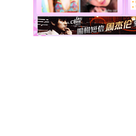
[圣诞节]
能正大光明
天都要快
[圣诞节]
如意,快乐
[元旦]
看
断电。爱
你是我专
[元旦]
如
起；二是
离。水晶
[元旦]
当
泣，这痛
卖了。水
[春节]
风
颜！冬去
道一声平
[春节]
传
片叶子是
送你一棵