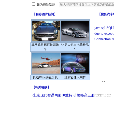
设为辩论话题
【
精彩图片新闻
】
【
搜狐汽车
java.sql.SQLE
due to except
Connection r
非常炫目玛莎拉蒂跑
让男人热血沸腾极品
车
车
奥迪R8火拼直升机
她和它使人陶醉
>>
【
相关链接
】
·
北京现代密谋两厢伊兰特 价格略高三厢
(03/27 10:25)