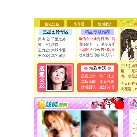
[圣诞节]
你太多，
要平安！
[圣诞节]
搜狐短信
小灵通
性感丽人
能正大光明
三星图铃专区
精品专题推荐
天都要快
[圣诞节]
短信企业通秀百变功能
[周杰伦] 千里之外
如意,快乐
浪漫情怀一起漫步音乐
[誓 言] 求佛
[元旦]
看
同城约会今夜告别寂寞
[王力宏] 大城小爱
断电。爱
敢来挑战你的球技吗？
[王心凌] 花的嫁纱
你是我专
[元旦]
如
精彩生活
起；二是
离。水晶
星座运势
每日财运
[元旦]
当
花边新闻
魔鬼辞典
今日运程
泣，这痛
情感测试
生活笑话
桃花运，
卖了。水
[春节]
风
颜！冬去
道一声平
[春节]
传
片叶子是
送你一棵
[圣诞节]
你太多，
要平安！