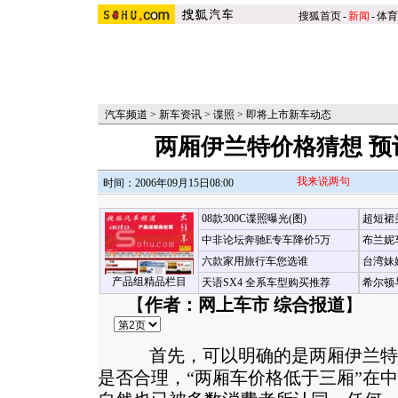
搜狐首页
-
新闻
-
体育
汽车频道
>
新车资讯
>
谍照
>
即将上市新车动态
两厢伊兰特价格猜想 预计售
我来说两句
时间：2006年09月15日08:00
08款300C谍照曝光(图)
超短裙
中非论坛奔驰E专车降价5万
布兰妮
六款家用旅行车您选谁
台湾妹
产品组精品栏目
天语SX4 全系车型购买推荐
希尔顿
【
作者：网上车市 综合报道
】
首先，可以明确的是两厢伊兰特
是否合理，“两厢车价格低于三厢”在