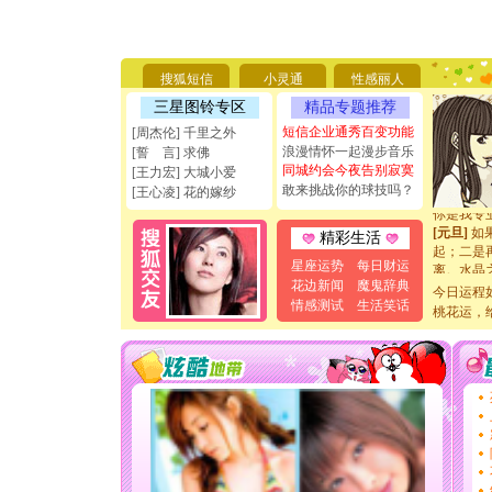
[圣诞节]
你太多，
要平安！
[圣诞节]
搜狐短信
小灵通
性感丽人
能正大光明
三星图铃专区
精品专题推荐
天都要快
短信企业通秀百变功能
[周杰伦] 千里之外
[圣诞节]
浪漫情怀一起漫步音乐
如意,快乐
[誓 言] 求佛
同城约会今夜告别寂寞
[元旦]
看
[王力宏] 大城小爱
断电。爱
敢来挑战你的球技吗？
[王心凌] 花的嫁纱
你是我专
[元旦]
如
精彩生活
起；二是
离。水晶
星座运势
每日财运
[元旦]
当
花边新闻
魔鬼辞典
今日运程
泣，这痛
情感测试
生活笑话
桃花运，
卖了。水
[春节]
风
颜！冬去
道一声平
[春节]
传
片叶子是
送你一棵
[圣诞节]
你太多，
要平安！