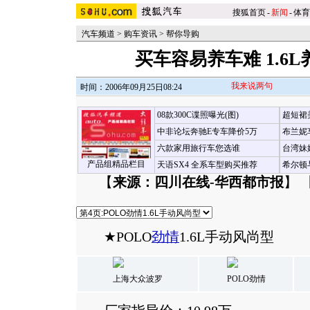
搜狐首页
-
新闻
-
体育
汽车频道
>
购车资讯
>
帮你导购
买车容易养车难 1.6
我来说两句
时间：2006年09月25日08:24
08款300C谍照曝光(图)
超短裙
中非论坛奔驰E专车降价5万
布兰妮
六款家用旅行车您选谁
台湾妹
产品组精品栏目
天语SX4 全系车型购买推荐
希尔顿
【
来源：四川在线-华西都市报
】 
★POLO
劲情
1.6L手动风尚型
上海大众波罗
POLO劲情