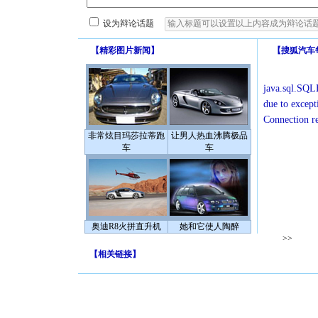
设为辩论话题
【
精彩图片新闻
】
【
搜狐汽车
java.sql.SQLE
due to except
Connection r
非常炫目玛莎拉蒂跑
让男人热血沸腾极品
车
车
奥迪R8火拼直升机
她和它使人陶醉
>>
【
相关链接
】