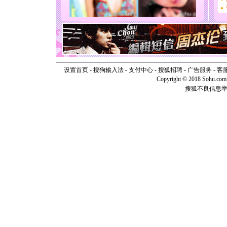
[圣诞节]
能正大光明
天都要快
[圣诞节]
如意,快乐
[元旦]
看
断电。爱
你是我专
设置首页
-
搜狗输入法
-
支付中心
-
搜狐招聘
-
广告服务
-
客
[元旦]
如
Copyright © 2018 Sohu.com I
起；二是
搜狐不良信息
离。水晶
[元旦]
当
泣，这痛
卖了。水
[春节]
风
颜！冬去
道一声平
[春节]
传
片叶子是
送你一棵