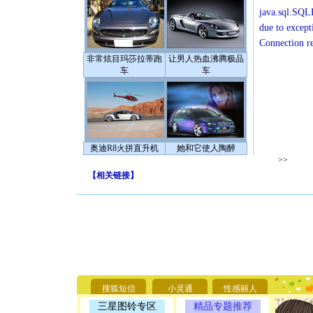
java.sql.SQLE
due to except
Connection r
非常炫目玛莎拉蒂跑
让男人热血沸腾极品
车
车
奥迪R8火拼直升机
她和它使人陶醉
>>
【
相关链接
】
[圣诞节]
你太多，
要平安！
[圣诞节]
搜狐短信
小灵通
性感丽人
能正大光明
天都要快
三星图铃专区
精品专题推荐