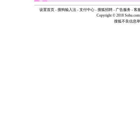
你是我专
设置首页
-
搜狗输入法
-
支付中心
-
搜狐招聘
-
广告服务
-
客
[元旦]
如
Copyright © 2018 Sohu.com I
起；二是
离。水晶
搜狐不良信息
[元旦]
当
泣，这痛
卖了。水
[春节]
风
颜！冬去
道一声平
[春节]
传
片叶子是
送你一棵