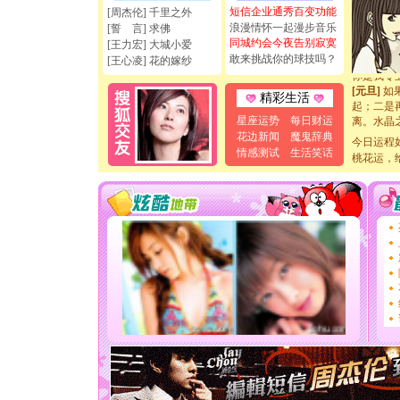
[圣诞节]
短信企业通秀百变功能
[周杰伦] 千里之外
如意,快乐
浪漫情怀一起漫步音乐
[誓 言] 求佛
[元旦]
看
同城约会今夜告别寂寞
[王力宏] 大城小爱
断电。爱
敢来挑战你的球技吗？
[王心凌] 花的嫁纱
你是我专
[元旦]
如
起；二是
精彩生活
离。水晶
星座运势
每日财运
[元旦]
当
花边新闻
魔鬼辞典
泣，这痛
今日运程
情感测试
生活笑话
卖了。水
桃花运，
[春节]
风
颜！冬去
道一声平
[春节]
传
片叶子是
送你一棵
[圣诞节]
你太多，
要平安！
[圣诞节]
能正大光明
天都要快
[圣诞节]
如意,快乐
[元旦]
看
断电。爱