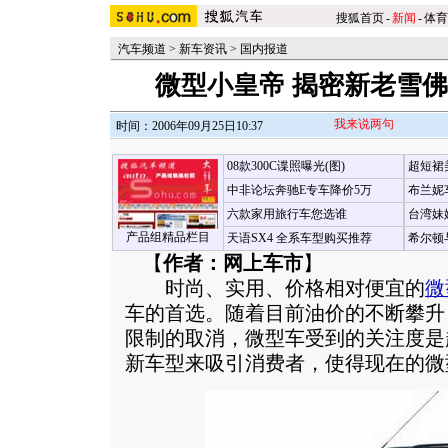
搜狐首页
-
新闻
-
体育
汽车频道
>
新车资讯
>
国内报道
微型小皇帝 揭密新老雪佛兰
我来说两句
时间：2006年09月25日10:37
08款300C谍照曝光(图)
超短裙
中非论坛奔驰E专车降价5万
布兰妮
六款家用旅行车您选谁
台湾妹
产品组精品栏目
天语SX4 全系车型购买推荐
希尔顿
【
作者：网上车市
】
时尚、实用、价格相对便宜的
微
车的首选。随着目前油价的不断攀升
限制的取消，微型车受到的关注度是
新车型来吸引消费者，使得现在的微