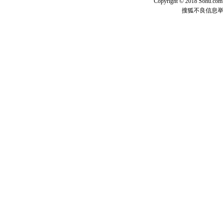
Copyright © 2018 Sohu.com I
离。水晶
搜狐不良信息
[元旦]
当
泣，这痛
卖了。水
[春节]
风
颜！冬去
道一声平
[春节]
传
片叶子是
送你一棵