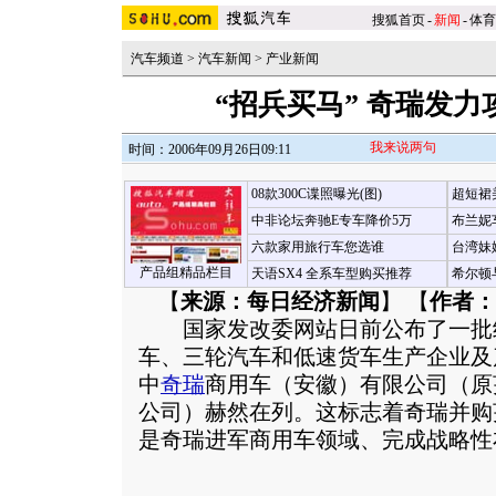
搜狐首页
-
新闻
-
体育
汽车频道
>
汽车新闻
>
产业新闻
“招兵买马” 奇瑞发
我来说两句
时间：2006年09月26日09:11
08款300C谍照曝光(图)
超短裙
中非论坛奔驰E专车降价5万
布兰妮
六款家用旅行车您选谁
台湾妹
产品组精品栏目
天语SX4 全系车型购买推荐
希尔顿
【
来源：每日经济新闻
】 【
作者：
国家发改委网站日前公布了一批
车、三轮汽车和低速货车生产企业及产
中
奇瑞
商用车（安徽）有限公司（原
公司）赫然在列。这标志着奇瑞并购
是奇瑞进军商用车领域、完成战略性