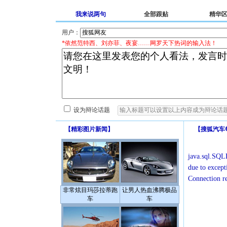
我来说两句
全部跟贴
精华
用户：
*依然范特西、刘亦菲、夜宴……网罗天下热词的输入法！
设为辩论话题
【
精彩图片新闻
】
【
搜狐汽车
java.sql.SQLE
due to except
Connection r
非常炫目玛莎拉蒂跑
让男人热血沸腾极品
车
车