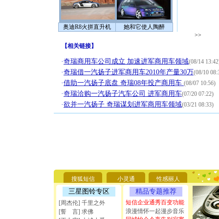
奥迪R8火拼直升机
她和它使人陶醉
>>
【
相关链接
】
·
奇瑞商用车公司成立 加速进军商用车领域
(08/14 13:42
·
奇瑞借一汽扬子进军商用车2010年产量30万
(08/10 08:
·
借助一汽扬子底盘 奇瑞08年投产商用车
(08/07 10:56)
·
奇瑞洽购一汽扬子汽车公司 进军商用车
(07/20 07:22)
·
欲并一汽扬子 奇瑞谋划进军商用车领域
(03/21 08:33)
[圣诞节]
你太多，
要平安！
[圣诞节]
能正大光明
搜狐短信
小灵通
性感丽人
天都要快
三星图铃专区
精品专题推荐
[圣诞节]
如意,快乐
短信企业通秀百变功能
[周杰伦] 千里之外
[元旦]
看
浪漫情怀一起漫步音乐
[誓 言] 求佛
断电。爱