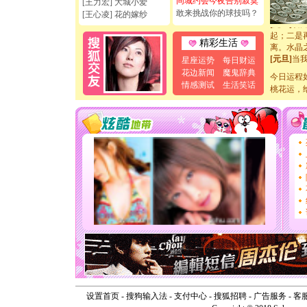
同城约会今夜告别寂寞
[王力宏] 大城小爱
你是我专
敢来挑战你的球技吗？
[王心凌] 花的嫁纱
[元旦]
如
起；二是
精彩生活
离。水晶
[元旦]
当
星座运势
每日财运
泣，这痛
花边新闻
魔鬼辞典
今日运程
卖了。水
情感测试
生活笑话
[春节]
桃花运，
风
颜！冬去
道一声平
[春节]
传
片叶子是
送你一棵
[圣诞节]
你太多，
要平安！
[圣诞节]
能正大光明
天都要快
[圣诞节]
如意,快乐
[元旦]
看
断电。爱
你是我专
[元旦]
如
设置首页
-
搜狗输入法
-
支付中心
-
搜狐招聘
-
广告服务
-
客
起；二是