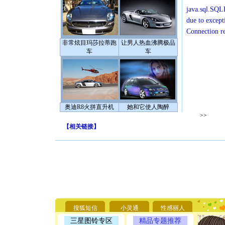
java.sql.SQLE
due to except
Connection r
非常炫目玛莎拉蒂跑
让男人热血沸腾极品
车
车
奥迪R8火拼直升机
她和它使人陶醉
>>
【
相关链接
】
[圣诞节]
你太多，
要平安！
[圣诞节]
搜狐短信
小灵通
性感丽人
能正大光明
三星图铃专区
精品专题推荐
天都要快