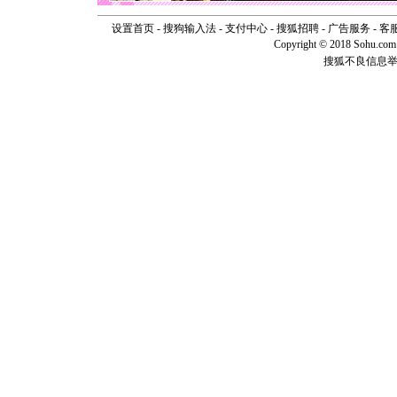
断电。爱
你是我专
设置首页
-
搜狗输入法
-
支付中心
-
搜狐招聘
-
广告服务
-
客
[元旦]
如
Copyright © 2018 Sohu.com I
起；二是
搜狐不良信息
离。水晶
[元旦]
当
泣，这痛
卖了。水
[春节]
风
颜！冬去
道一声平
[春节]
传
片叶子是
送你一棵