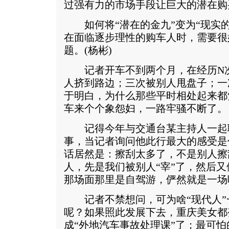
过强有力的市场手段让巨大的潜在购
如何将“潜在的金九”变为“现实的
在面临逐步理性的购车人时，需要很
题。(杨彬)
记者开车不到两个月，在经历N次
人挤到路边；三次被别人甩盘子；一
于明白，为什么那些平时相处起来都
车来个个象怨妇，一路牢骚不断了。
记得今年与交通台某主持人一起聊
事，当记者询问他此行最大的感受是
话居然是：擦刮太多了，不是别人擦
人，先是我们被别人“宰”了，然后又
那场面那里是自驾游，俨然就是一场
记者不禁想问，可为啥“现代人”一
呢？如果照此发展下去，重庆美女都
成“外地汽车事故处理课”了；最可