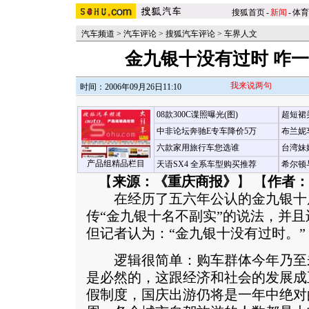
搜狐首页
-
新闻
-
体育
汽车频道
>
汽车评论
>
搜狐汽车评论
>
车界人文
金九银十没有过时 咋
我来说两句
时间：2006年09月26日11:10
08款300C谍照曝光(图)
超短裙
中非论坛奔驰E专车降价5万
布兰妮
六款家用旅行车您选谁
台湾妹
产品组精品栏目
天语SX4 全系车型购买推荐
希尔顿
【
来源：《重庆商报》
】 【
作者：
在经历了五六年公认的金九银十
传“金九银十名不副实”的说法，并
但记者认为：“金九银十没有过时。”
逻辑很简单：购车群体今年乃至
是必然的，这跟经济和社会的发展成
假制度，国庆出游仍将是一年中绝对