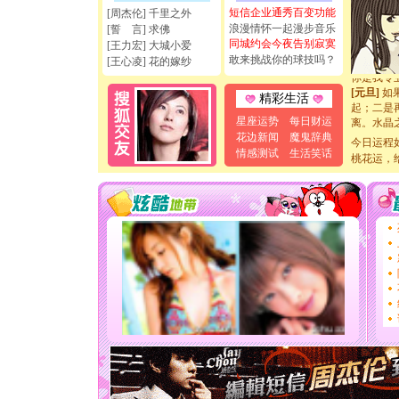
[圣诞节]
短信企业通秀百变功能
[周杰伦] 千里之外
如意,快乐
浪漫情怀一起漫步音乐
[誓 言] 求佛
[元旦]
看
同城约会今夜告别寂寞
[王力宏] 大城小爱
断电。爱
敢来挑战你的球技吗？
[王心凌] 花的嫁纱
你是我专
[元旦]
如
精彩生活
起；二是
离。水晶
星座运势
每日财运
[元旦]
当
花边新闻
魔鬼辞典
今日运程
泣，这痛
情感测试
生活笑话
桃花运，
卖了。水
[春节]
风
颜！冬去
道一声平
[春节]
传
片叶子是
送你一棵
[圣诞节]
你太多，
要平安！
[圣诞节]
能正大光明
天都要快
[圣诞节]
如意,快乐
[元旦]
看