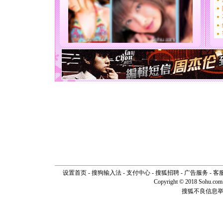
你太多，
要平安！
[圣诞节]
能正大光明
天都要快
[圣诞节]
如意,快乐
[元旦]
看
断电。爱
你是我专
[元旦]
如
起；二是
离。水晶
[元旦]
当
泣，这痛
卖了。水
[春节]
风
颜！冬去
道一声平
[春节]
传
设置首页
-
搜狗输入法
-
支付中心
-
搜狐招聘
-
广告服务
-
客
片叶子是
Copyright © 2018 Sohu.com I
送你一棵
搜狐不良信息