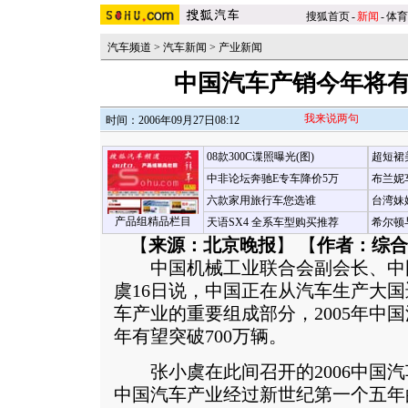
搜狐首页
-
新闻
-
体育
汽车频道
>
汽车新闻
>
产业新闻
中国汽车产销今年将有
我来说两句
时间：2006年09月27日08:12
08款300C谍照曝光(图)
超短裙
中非论坛奔驰E专车降价5万
布兰妮
六款家用旅行车您选谁
台湾妹
产品组精品栏目
天语SX4 全系车型购买推荐
希尔顿
【
来源：北京晚报
】 【
作者：综合
中国机械工业联合会副会长、中
虞16日说，中国正在从汽车生产大
车产业的重要组成部分，2005年中国
年有望突破700万辆。
张小虞在此间召开的2006中国汽
中国汽车产业经过新世纪第一个五年