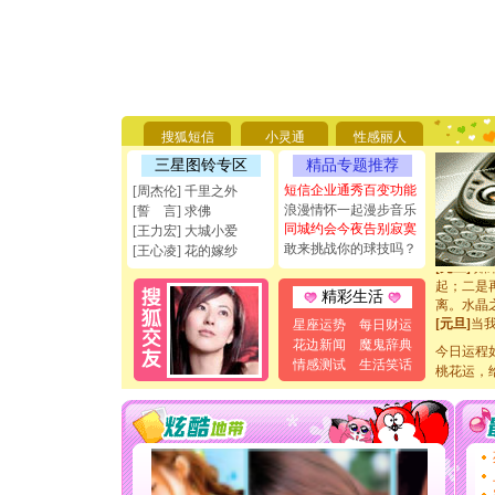
[圣诞节]
你太多，
要平安！
[圣诞节]
能正大光明
搜狐短信
小灵通
性感丽人
天都要快
三星图铃专区
精品专题推荐
[圣诞节]
如意,快乐
短信企业通秀百变功能
[周杰伦] 千里之外
[元旦]
看
浪漫情怀一起漫步音乐
[誓 言] 求佛
断电。爱
同城约会今夜告别寂寞
[王力宏] 大城小爱
你是我专
敢来挑战你的球技吗？
[王心凌] 花的嫁纱
[元旦]
如
起；二是
精彩生活
离。水晶
[元旦]
当
星座运势
每日财运
泣，这痛
花边新闻
魔鬼辞典
今日运程
卖了。水
情感测试
生活笑话
桃花运，
[春节]
风
颜！冬去
道一声平
[春节]
传
片叶子是
送你一棵
[圣诞节]