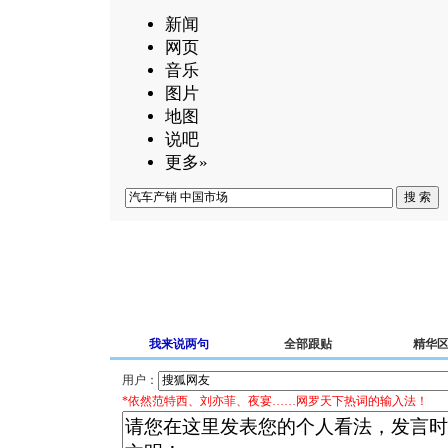
新闻
网页
音乐
图片
地图
说吧
更多»
我来说两句
全部跟贴
精华
用户：
*依然范特西、刘亦菲、夜宴……网罗天下热词的输入法！