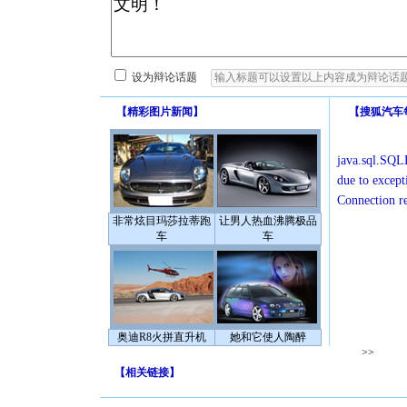
设为辩论话题
【
精彩图片新闻
】
【
搜狐汽车
java.sql.SQLE
due to except
Connection r
非常炫目玛莎拉蒂跑
让男人热血沸腾极品
车
车
奥迪R8火拼直升机
她和它使人陶醉
>>
【
相关链接
】