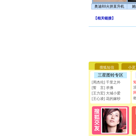
奥迪R8火拼直升机
她
【
相关链接
】
搜狐短信
小灵
三星图铃专区
[周杰伦] 千里之外
[誓 言] 求佛
[王力宏] 大城小爱
[王心凌] 花的嫁纱