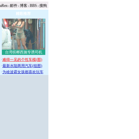
naRen
-
邮件
-
博客
-
BBS
-
搜狗
精彩推荐
台湾槟榔西施专诱司机
·
难得一见的个性车模(图)
·
最新水陆两用汽车(组图)
·
为啥波霸女孩都喜欢玩车