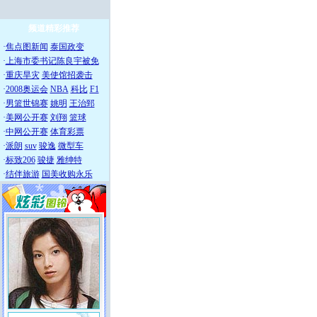
频道精彩推荐
·
焦点图新闻
泰国政变
·
上海市委书记陈良宇被免
·
重庆旱灾
美使馆招袭击
·
2008奥运会
NBA
科比
F1
·
男篮世锦赛
姚明
王治郅
·
美网公开赛
刘翔
篮球
·
中网公开赛
体育彩票
·
派朗
suv
骏逸
微型车
·
标致206
骏捷
雅绅特
·
结伴旅游
国美收购永乐