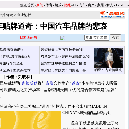
搜狐首页
-
新闻
-
体育
-
娱乐
-
财经
-
IT
-
汽车
-
房产
-
家居
-
女人
-
TV
-
Chi
汽车评论
>
企业剖析
车贴牌道奇：中国汽车品牌的悲哀
我来说两句
00C谍照曝光(图)
超短裙美女车内频频走光/图
坛奔驰E专车降价5万
布兰妮车上不穿内裤清晰走光/图
用旅行车您选谁
台湾妹妹单手遮巨胸当车模/图
明星车内偷情曝光
X4 全系车型购买推荐
希尔顿与妹妹房车内癫狂一幕
 【
作者：刘晓林
】
头戴姆勒-
克莱斯勒
将与
奇瑞
合作生产“
道奇
”小车的消息令人听得
可以借戴克之力推动本土品牌登陆美国；忧的是合作方式是“贴牌”，
。
亮小车身上将贴上“道奇”的标志，而不会出现“MADE IN
CHINA”和奇瑞的品牌标识。
说白了就是戴克虽看上了奇