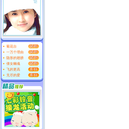
菊花台
一万个理由
隐形的翅膀
倩女幽魂
飞的更高
无尽的爱