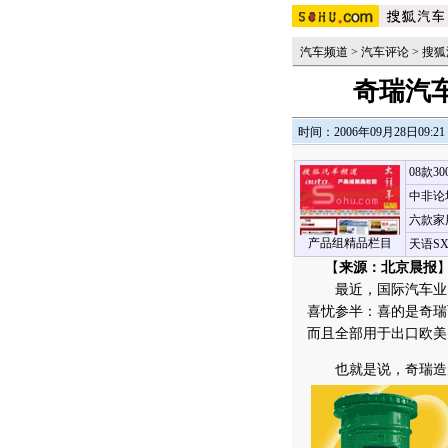
汽车频道
>
汽车评论
>
搜狐
奇瑞汽
时间：2006年09月28日09:21
08款3
中非论
六款家
产品组精品栏目
天语S
【
来源：北京晨报
】
最近，国际汽车业巨
喜忧参半：喜的是奇瑞
而且全部用于出口欧美
也就是说，奇瑞造的漂