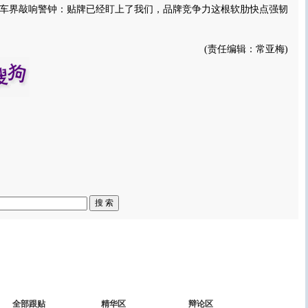
车界敲响警钟：贴牌已经盯上了我们，品牌竞争力这根软肋快点强韧
(责任编辑：常亚梅)
全部跟贴
精华区
辩论区