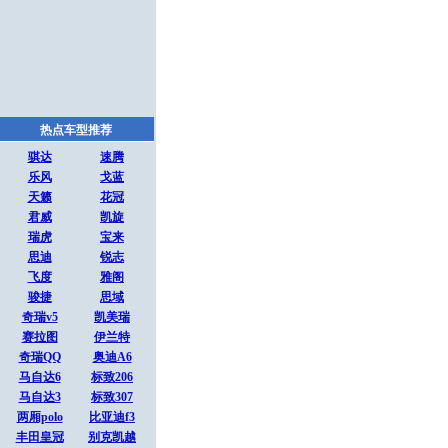
热点车型推荐
骐达
速腾
乐风
戈蓝
天籁
花冠
君威
凯旋
瑞虎
宝来
思迪
锐志
飞度
雅阁
骏捷
思域
奇瑞v5
凯美瑞
赛拉图
伊兰特
奇瑞QQ
奥迪A6
马自达6
标致206
马自达3
标致307
两厢polo
比亚迪f3
丰田皇冠
别克凯越