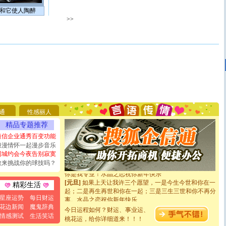
和它使人陶醉
>>
[圣诞节]
圣诞节到了，想想没什么送给你的，又不打算给
你太多，只有给你五千万：千万快乐！千万要健康！千万
要平安！千万要知足！千万不要忘记我！
[圣诞节]
不只这样的日子才会想起你,而是这样的日子才
通
性感丽人
能正大光明地骚扰你,告诉你,圣诞要快乐!新年要快乐!天
精品专题推荐
天都要快乐噢!
[圣诞节]
奉上一颗祝福的心,在这个特别的日子里,愿幸福,
短信企业通秀百变功能
如意,快乐,鲜花,一切美好的祝愿与你同在.圣诞快乐!
浪漫情怀一起漫步音乐
[元旦]
看到你我会触电；看不到你我要充电；没有你我会
同城约会今夜告别寂寞
断电。爱你是我职业，想你是我事业，抱你是我特长，吻
敢来挑战你的球技吗？
你是我专业！水晶之恋祝你新年快乐
[元旦]
如果上天让我许三个愿望，一是今生今世和你在一
精彩生活
起；二是再生再世和你在一起；三是三生三世和你不再分
离。水晶之恋祝你新年快乐
星座运势
每日财运
[元旦]
当我狠下心扭头离去那一刻，你在我身后无助地哭
花边新闻
魔鬼辞典
今日运程如何？财运、事业运、
泣，这痛楚让我明白我多么爱你。我转身抱住你：这猪不
情感测试
生活笑话
桃花运，给你详细道来！！！
卖了。水晶之恋祝你新年快乐。