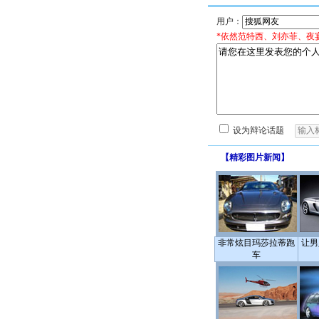
用户：
*依然范特西、刘亦菲、夜
设为辩论话题
【
精彩图片新闻
】
非常炫目玛莎拉蒂跑
让男
车