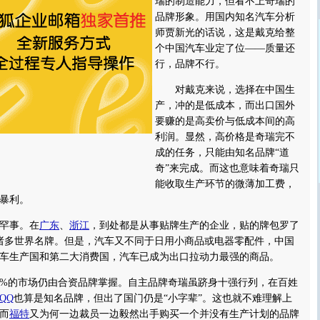
瑞的制造能力，但看不上奇瑞的
品牌形象。用国内知名汽车分析
师贾新光的话说，这是戴克给整
个中国汽车业定了位——质量还
行，品牌不行。
对戴克来说，选择在中国生
产，冲的是低成本，而出口国外
要赚的是高卖价与低成本间的高
利润。显然，高价格是奇瑞完不
成的任务，只能由知名品牌“道
奇”来完成。而这也意味着奇瑞只
能收取生产环节的微薄加工费，
暴利。
罕事。在
广东
、
浙江
，到处都是从事贴牌生产的企业，贴的牌包罗了
星的诸多世界名牌。但是，汽车又不同于日用小商品或电器零配件，中国
车生产国和第二大消费国，汽车已成为出口拉动力最强的商品。
%的市场仍由合资品牌掌握。自主品牌奇瑞虽跻身十强行列，在百姓
QQ
也算是知名品牌，但出了国门仍是“小字辈”。这也就不难理解上
而
福特
又为何一边裁员一边毅然出手购买一个并没有生产计划的品牌