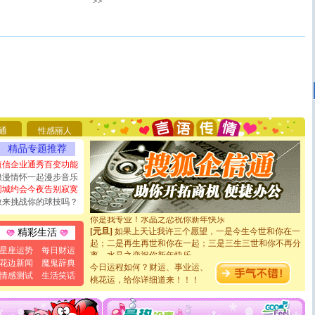
>>
[圣诞节]
圣诞节到了，想想没什么送给你的，又不打算给
你太多，只有给你五千万：千万快乐！千万要健康！千万
要平安！千万要知足！千万不要忘记我！
[圣诞节]
不只这样的日子才会想起你,而是这样的日子才
通
性感丽人
能正大光明地骚扰你,告诉你,圣诞要快乐!新年要快乐!天
精品专题推荐
天都要快乐噢!
短信企业通秀百变功能
[圣诞节]
奉上一颗祝福的心,在这个特别的日子里,愿幸福,
浪漫情怀一起漫步音乐
如意,快乐,鲜花,一切美好的祝愿与你同在.圣诞快乐!
同城约会今夜告别寂寞
[元旦]
看到你我会触电；看不到你我要充电；没有你我会
断电。爱你是我职业，想你是我事业，抱你是我特长，吻
敢来挑战你的球技吗？
你是我专业！水晶之恋祝你新年快乐
[元旦]
如果上天让我许三个愿望，一是今生今世和你在一
精彩生活
起；二是再生再世和你在一起；三是三生三世和你不再分
离。水晶之恋祝你新年快乐
星座运势
每日财运
[元旦]
当我狠下心扭头离去那一刻，你在我身后无助地哭
花边新闻
魔鬼辞典
今日运程如何？财运、事业运、
泣，这痛楚让我明白我多么爱你。我转身抱住你：这猪不
情感测试
生活笑话
桃花运，给你详细道来！！！
卖了。水晶之恋祝你新年快乐。
[春节]
风柔雨润好月圆，半岛铁盒伴身边，每日尽显开心
颜！冬去春来似水如烟，劳碌人生需尽欢！听一曲轻歌，