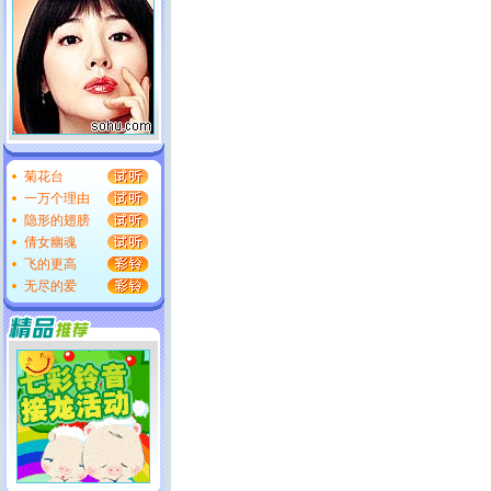
菊花台
一万个理由
隐形的翅膀
倩女幽魂
飞的更高
无尽的爱