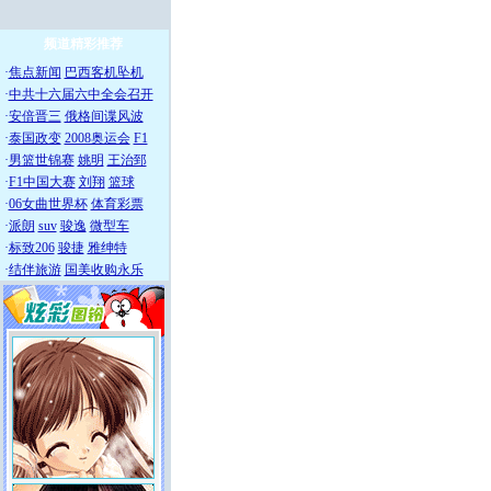
频道精彩推荐
·
焦点新闻
巴西客机坠机
·
中共十六届六中全会召开
·
安倍晋三
俄格间谍风波
·
泰国政变
2008奥运会
F1
·
男篮世锦赛
姚明
王治郅
·
F1中国大赛
刘翔
篮球
·
06女曲世界杯
体育彩票
·
派朗
suv
骏逸
微型车
·
标致206
骏捷
雅绅特
·
结伴旅游
国美收购永乐