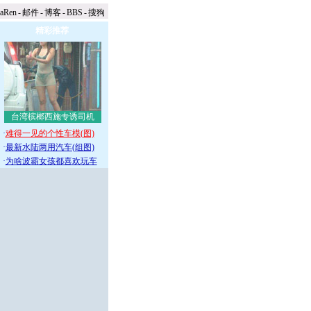
naRen
-
邮件
-
博客
-
BBS
-
搜狗
精彩推荐
台湾槟榔西施专诱司机
·
难得一见的个性车模(图)
·
最新水陆两用汽车(组图)
·
为啥波霸女孩都喜欢玩车