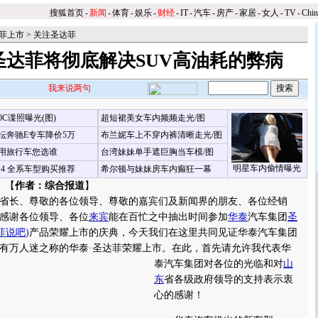
搜狐首页
-
新闻
-
体育
-
娱乐
-
财经
-
IT
-
汽车
-
房产
-
家居
-
女人
-
TV
-
Chi
菲上市
>
关注圣达菲
圣达菲将彻底解决SUV高油耗的弊病
我来说两句
00C谍照曝光(图)
超短裙美女车内频频走光/图
坛奔驰E专车降价5万
布兰妮车上不穿内裤清晰走光/图
用旅行车您选谁
台湾妹妹单手遮巨胸当车模/图
明星车内偷情曝光
X4 全系车型购买推荐
希尔顿与妹妹房车内癫狂一幕
 【
作者：综合报道
】
长、尊敬的各位领导、尊敬的嘉宾们及新闻界的朋友、各位经销
感谢各位领导、各位
来宾
能在百忙之中抽出时间参加
华泰
汽车集团
圣
菲说吧
)
产品荣耀上市的庆典，今天我们在这里共同见证华泰汽车集团
有万人迷之称的华泰·圣达菲荣耀上市。
在此，首先请允许我代表华
泰汽车集团对各位的光临和对
山
东
省各级政府领导的支持表示衷
心的感谢！