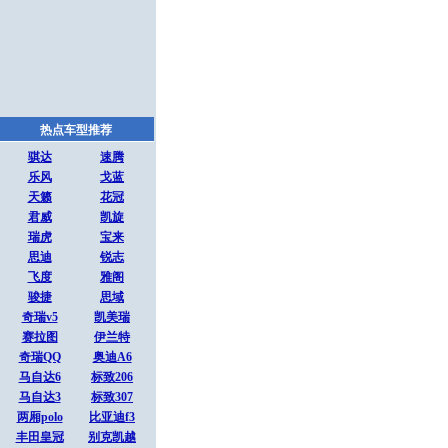
热点车型推荐
骐达
速腾
乐风
戈蓝
天籁
花冠
君威
凯旋
瑞虎
宝来
思迪
锐志
飞度
雅阁
骏捷
思域
奇瑞v5
凯美瑞
赛拉图
伊兰特
奇瑞QQ
奥迪A6
马自达6
标致206
马自达3
标致307
两厢polo
比亚迪f3
丰田皇冠
别克凯越