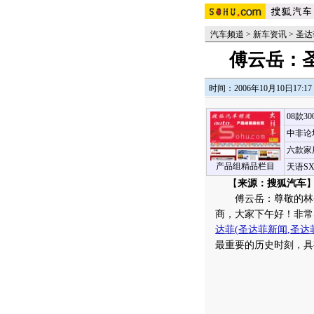
汽车频道
>
新车资讯
>
圣达
傅云岳：
时间：2006年10月10日17:17
08款3
中非论
六款家
产品组精品栏目
天语S
【
来源：搜狐汽车
】
傅云岳：尊敬的林省
商，大家下午好！非常
达菲
(
圣达菲新闻
,
圣达
最重要的历史时刻，具