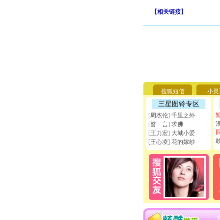
【
相关链接
】
搜狐短信
小灵
三星图铃专区
[周杰伦] 千里之外
[誓 言] 求佛
[王力宏] 大城小爱
[王心凌] 花的嫁纱