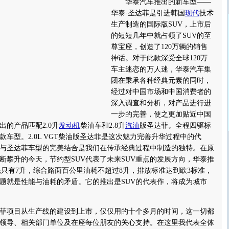
华泰汽车推出的新车型——
华泰·圣达菲是引进韩国
现代
技术
生产制造的国际版SUV，上市后
的短短几年中就占领了SUV的至
尊宝座，创造了120万辆的销售
神话。对于此款深受全球120万
车主迷恋的万人迷，华泰汽车集
团在秉承各种经典元素的同时，
经过对中国市场和中国消费者的
深入调查和分析，对产品进行进
一步的完善，使之更加贴近中国
的产品匹配2.0升
发动机
柴油车和2.8升
汽油
版圣达菲。全程四驱标
车型。2.0L VGT柴油版圣达菲是这次魅力完善升华过程中的代
与圣达菲车型的完美结合是我们在传承经典过程中制造的独特。在原
断攀升的今天，节约型SUV代表了未来SUV重点的发展方向，华泰推
里油耗只有7升，综合路面百公里油耗不超过8升，排放标准达到欧3标准，
问题就是性能与油耗的矛盾。它的推出是SUV的代表作，将成为城市
项目从生产线的建设到上市，仅仅用的十个多月的时间，这一切都
领导、相关部门单位及在座每位朋友的关心支持。在这里我代表全体