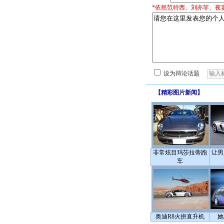
*依然范特西、刘亦菲、夜
设为辩论话题
【
精彩图片新闻
】
非常炫目玛莎拉蒂跑
让男
车
奥迪R8火拼直升机
她