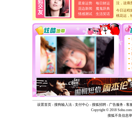
泣，这痛
星座运势
每日财运
卖了。水
花边新闻
魔鬼辞典
今日运程
[春节]
风
情感测试
生活笑话
桃花运，
颜！冬去
道一声平
[春节]
传
片叶子是
送你一棵
[圣诞节]
你太多，
要平安！
[圣诞节]
能正大光明
天都要快
[圣诞节]
如意,快乐
[元旦]
看
断电。爱
你是我专
[元旦]
如
起；二是
设置首页
-
搜狗输入法
-
支付中心
-
搜狐招聘
-
广告服务
-
客
离。水晶
Copyright © 2018 Sohu.com I
[元旦]
当
搜狐不良信息
泣，这痛
卖了。水
[春节]
风
颜！冬去