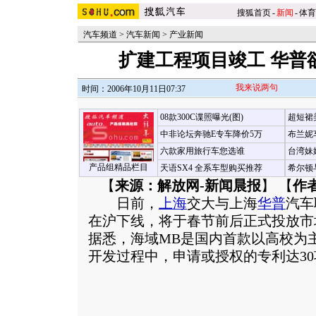
搜狐首页
-
新闻
-
体育
汽车频道
>
汽车新闻
>
产业新闻
扩建工程项目竣工 华普
我来说两句
时间：2006年10月11日07:37
08款300C谍照曝光(图)
超短裙
中非论坛奔驰E专车降价5万
布兰妮
六款家用旅行车您选谁
台湾妹
产品组精品栏目
天语SX4 全系车型购买推荐
希尔顿
【
来源：解放网-新闻晨报
】 【
作
日前，
上海
交大与上海
华普
汽车
在沪下线，将于春节前后正式投放市
据悉，海域MB是国内首款以高校为
开发过程中，申请或授权的专利达3