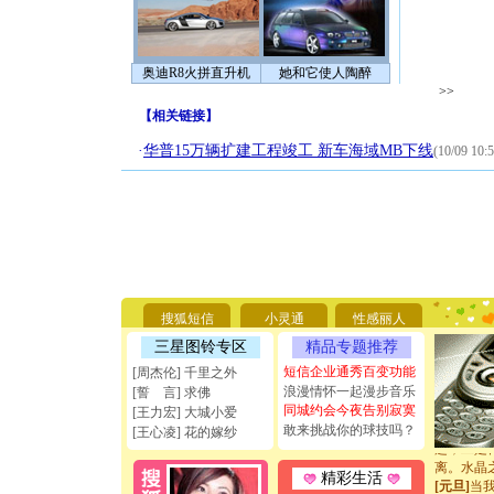
奥迪R8火拼直升机
她和它使人陶醉
>>
【
相关链接
】
·
华普15万辆扩建工程竣工 新车海域MB下线
(10/09 10:5
[圣诞节]
你太多，
要平安！
[圣诞节]
能正大光明
天都要快
搜狐短信
小灵通
性感丽人
[圣诞节]
三星图铃专区
精品专题推荐
如意,快乐
[元旦]
看
短信企业通秀百变功能
[周杰伦] 千里之外
断电。爱
浪漫情怀一起漫步音乐
[誓 言] 求佛
你是我专
同城约会今夜告别寂寞
[王力宏] 大城小爱
[元旦]
如
敢来挑战你的球技吗？
[王心凌] 花的嫁纱
起；二是
离。水晶
精彩生活
[元旦]
当