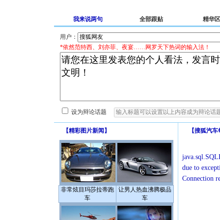
我来说两句
全部跟贴
精华
用户：
*依然范特西、刘亦菲、夜宴……网罗天下热词的输入法！
设为辩论话题
【
精彩图片新闻
】
【
搜狐汽车
java.sql.SQLE
due to except
Connection r
非常炫目玛莎拉蒂跑
让男人热血沸腾极品
车
车