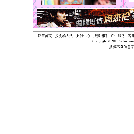
能正大光明
天都要快
[圣诞节]
如意,快乐
[元旦]
看
断电。爱
你是我专
设置首页
-
搜狗输入法
-
支付中心
-
搜狐招聘
-
广告服务
-
客
[元旦]
如
Copyright © 2018 Sohu.com I
起；二是
搜狐不良信息
离。水晶
[元旦]
当
泣，这痛
卖了。水
[春节]
风
颜！冬去
道一声平
[春节]
传
片叶子是
送你一棵