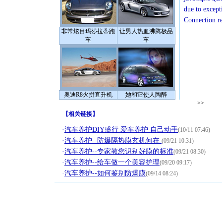
due to except
Connection r
非常炫目玛莎拉蒂跑
让男人热血沸腾极品
车
车
奥迪R8火拼直升机
她和它使人陶醉
>>
【
相关链接
】
·
汽车养护DIY盛行 爱车养护 自己动手
(10/11 07:46)
·
汽车养护--防爆隔热膜玄机何在
(09/21 10:31)
·
汽车养护--专家教您识别好膜的标准
(09/21 08:30)
·
汽车养护--给车做一个美容护理
(09/20 09:17)
·
汽车养护--如何鉴别防爆膜
(09/14 08:24)