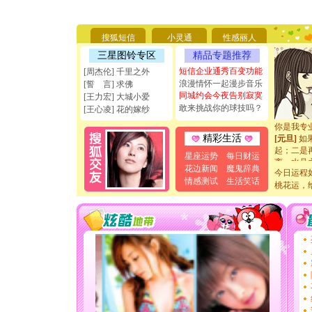
[圣诞节]
你太多，
要平安！
搜狐短信
小灵通
性感丽人
[圣诞节]
能正大光明
三星图铃专区
精品专题推荐
天都要快
短信企业通秀百变功能
[周杰伦] 千里之外
[圣诞节]
浪漫情怀一起漫步音乐
[誓 言] 求佛
如意,快乐
同城约会今夜告别寂寞
[王力宏] 大城小爱
[元旦]
看
敢来挑战你的球技吗？
[王心凌] 花的嫁纱
断电。爱
你是我专
[元旦]
如
精彩生活
起；二是
星座运势
每日财运
离。水晶
花边新闻
魔鬼辞典
[元旦]
当
今日运程
情感测试
生活笑话
泣，这痛
桃花运，
卖了。水
[春节]
风
颜！冬去
道一声平
[春节]
传
片叶子是
送你一棵
[圣诞节]
你太多，
要平安！
[圣诞节]