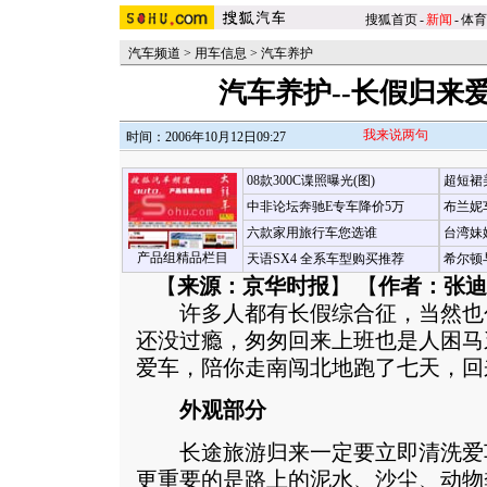
搜狐首页
-
新闻
-
体育
汽车频道
>
用车信息
>
汽车养护
汽车养护--长假归来
我来说两句
时间：2006年10月12日09:27
08款300C谍照曝光(图)
超短裙
中非论坛奔驰E专车降价5万
布兰妮
六款家用旅行车您选谁
台湾妹
产品组精品栏目
天语SX4 全系车型购买推荐
希尔顿
【
来源：京华时报
】 【
作者：张迪
许多人都有长假综合征，当然也
还没过瘾，匆匆回来上班也是人困马
爱车，陪你走南闯北地跑了七天，回
外观部分
长途旅游归来一定要立即清洗爱
更重要的是路上的泥水、沙尘、动物