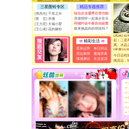
天都要快
三星图铃专区
精品专题推荐
[圣诞节]
如意,快乐
短信企业通秀百变功能
[周杰伦] 千里之外
[元旦]
看
浪漫情怀一起漫步音乐
[誓 言] 求佛
断电。爱
同城约会今夜告别寂寞
[王力宏] 大城小爱
你是我专
敢来挑战你的球技吗？
[王心凌] 花的嫁纱
[元旦]
如
起；二是
精彩生活
离。水晶
[元旦]
当
星座运势
每日财运
泣，这痛
花边新闻
魔鬼辞典
今日运程
卖了。水
情感测试
生活笑话
桃花运，
[春节]
风
颜！冬去
道一声平
[春节]
传
片叶子是
送你一棵
[圣诞节]
你太多，
要平安！
[圣诞节]
能正大光明
天都要快
[圣诞节]
如意,快乐