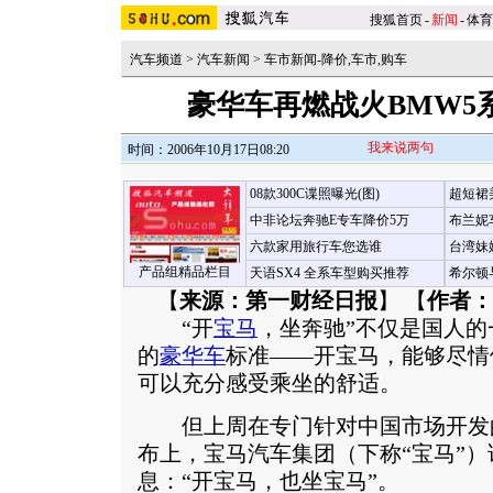
搜狐首页
-
新闻
-
体育
汽车频道
>
汽车新闻
>
车市新闻-降价,车市,购车
豪华车再燃战火BMW5
我来说两句
时间：2006年10月17日08:20
08款300C谍照曝光(图)
超短裙
中非论坛奔驰E专车降价5万
布兰妮
六款家用旅行车您选谁
台湾妹
产品组精品栏目
天语SX4 全系车型购买推荐
希尔顿
【
来源：第一财经日报
】 【
作者：
“开
宝马
，坐奔驰”不仅是国人
的
豪华车
标准——开宝马，能够尽情
可以充分感受乘坐的舒适。
但上周在专门针对中国市场开发的
布上，宝马汽车集团（下称“宝马”
息：“开宝马，也坐宝马”。