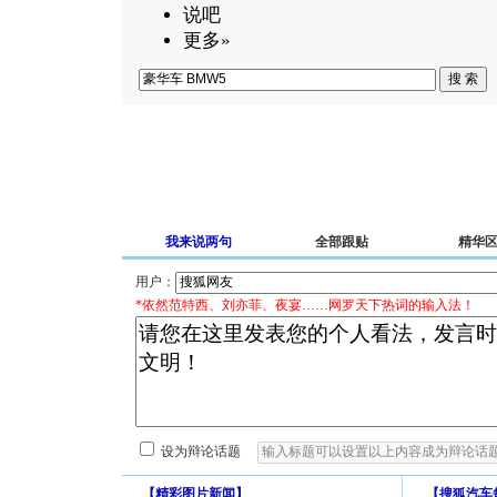
说吧
更多»
我来说两句
全部跟贴
精华
用户：
*依然范特西、刘亦菲、夜宴……网罗天下热词的输入法！
设为辩论话题
【
精彩图片新闻
】
【
搜狐汽车