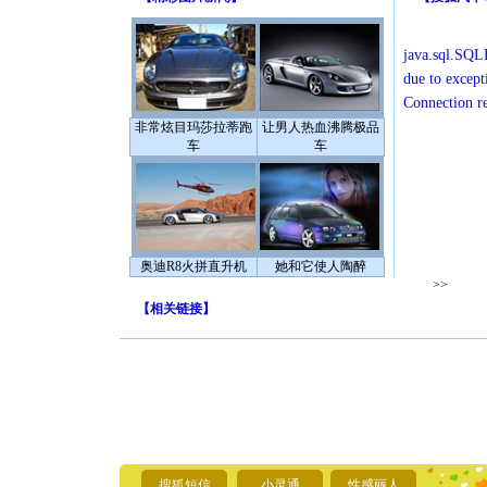
java.sql.SQLE
due to except
Connection r
非常炫目玛莎拉蒂跑
让男人热血沸腾极品
车
车
奥迪R8火拼直升机
她和它使人陶醉
>>
【
相关链接
】
[圣诞节]
你太多，
要平安！
[圣诞节]
能正大光明
搜狐短信
小灵通
性感丽人