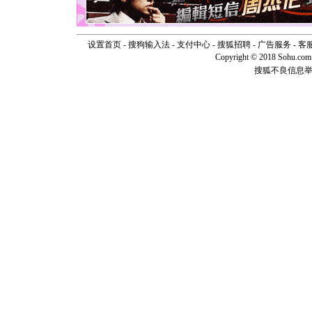
[元旦]
看
断电。爱
你是我专
[元旦]
如
设置首页
-
搜狗输入法
-
支付中心
-
搜狐招聘
-
广告服务
-
客
起；二是
Copyright © 2018 Sohu.com I
离。水晶
搜狐不良信息
[元旦]
当
泣，这痛
卖了。水
[春节]
风
颜！冬去
道一声平
[春节]
传
片叶子是
送你一棵