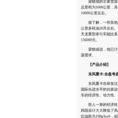
梁锁成的主要货源是
总里程为1000公里
10000公里左右。
据了解，一些其他品
公里多耗油26升左右
天龙重型牵引车能比某
156000元。
梁锁成说，他已计划
源需求。
【产品介绍】
东风重卡:全盘考虑
东风重卡在研发过程
国际先进水平的仿真设
车的经济性、动力性、
胜人一筹的经济性。东
风阻设计大大降低了风
比油耗为190g/kw