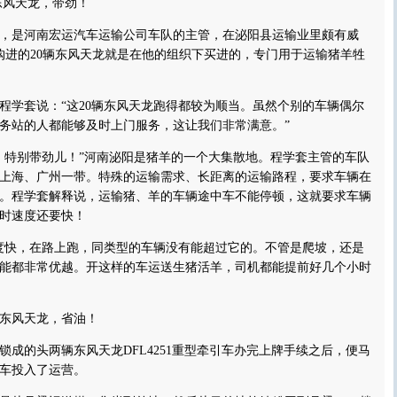
风天龙，带劲！
是河南宏运汽车运输公司车队的主管，在泌阳县运输业里颇有威
日购进的20辆东风天龙就是在他的组织下买进的，专门用于运输猪羊牲
学套说：“这20辆东风天龙跑得都较为顺当。虽然个别的车辆偶尔
务站的人都能够及时上门服务，这让我们非常满意。”
特别带劲儿！”河南泌阳是猪羊的一个大集散地。程学套主管的车队
上海、广州一带。特殊的运输需求、长距离的运输路程，要求车辆在
。程学套解释说，运输猪、羊的车辆途中车不能停顿，这就要求车辆
时速度还要快！
快，在路上跑，同类型的车辆没有能超过它的。不管是爬坡，还是
能都非常优越。开这样的车运送生猪活羊，司机都能提前好几个小时
东风天龙，省油！
的头两辆东风天龙DFL4251重型牵引车办完上牌手续之后，便马
车投入了运营。