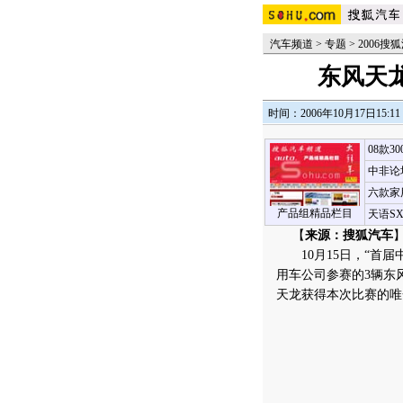
汽车频道
>
专题
>
2006
东风天
时间：2006年10月17日15:11
08款3
中非论
六款家
产品组精品栏目
天语S
【
来源：搜狐汽车
】
10月15日，“首届
用车公司参赛的3辆东
天龙获得本次比赛的唯一