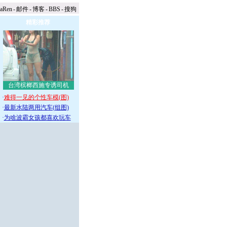
naRen
-
邮件
-
博客
-
BBS
-
搜狗
精彩推荐
台湾槟榔西施专诱司机
·
难得一见的个性车模(图)
·
最新水陆两用汽车(组图)
·
为啥波霸女孩都喜欢玩车