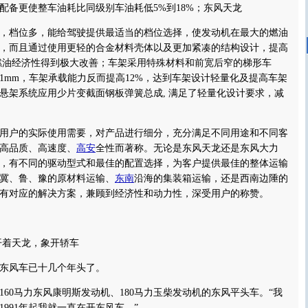
配备更使整车油耗比同级别车油耗低5%到18%；东风天龙
，档位多，能给驾驶提供最适当的档位选择，使发动机在最大的燃油
，而且通过使用更轻的合金材料壳体以及更加紧凑的结构设计，提高
燃油经济性得到极大改善；车架采用特殊材料和前宽后窄的梯形车
1mm，车架承载能力反而提高12%，达到车架设计轻量化及提高车架
悬架系统应用少片变截面钢板弹簧总成, 满足了轻量化设计要求，减
户的实际使用需要，对产品进行细分，充分满足不同用途和不同客
高品质、高速度、
高安
全性而著称。无论是东风天龙还是东风大力
，有不同的驱动型式和最佳的配置选择，为客户提供最佳的整体运输
冀、鲁、豫的原材料运输、
东南
沿海的集装箱运输，还是西南边陲的
有对应的解决方案，兼顾到经济性和动力性，深受用户的称赞。
着天龙，象开轿车
风车已十几个年头了。
0马力东风康明斯发动机、180马力玉柴发动机的东风平头车。“我
991年起我就一直在开东风车。”