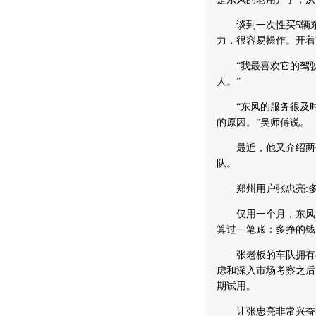
谈到一次性买5辆东
力，很容易操作。开着
“我最喜欢它的驾驶室
人。”
“东风的服务很及时，
的原因。”吴师傅说。
最近，他又介绍两个
队。
郑州用户张忠亮:多
仅用一个月，东风大
算过一笔账：多挣的钱
张老板的车队拥有各
虑和深入市场考察之后
期试用。
让张忠亮非常兴奋的