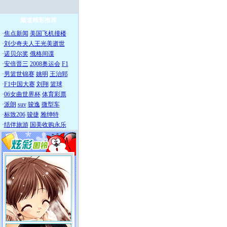
频道精彩推荐
·
焦点新闻
美国飞机撞楼
·
刘少奇夫人王光美逝世
·
诺贝尔奖
俄格间谍
·
安倍晋三
2008奥运会
F1
·
男篮世锦赛
姚明
王治郅
·
F1中国大赛
刘翔
篮球
·
06女曲世界杯
体育彩票
·
派朗
suv
骏逸
微型车
·
标致206
骏捷
雅绅特
·
结伴旅游
国美收购永乐