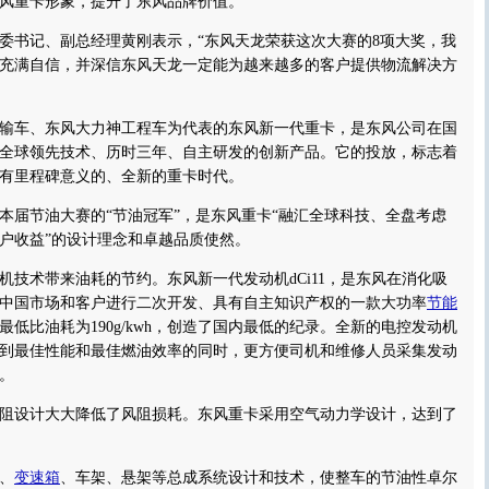
风重卡形象，提升了东风品牌价值。”
书记、副总经理黄刚表示，“东风天龙荣获这次大赛的8项大奖，我
充满自信，并深信东风天龙一定能为越来越多的客户提供物流解决方
车、东风大力神工程车为代表的东风新一代重卡，是东风公司在国
全球领先技术、历时三年、自主研发的创新产品。它的投放，标志着
有里程碑意义的、全新的重卡时代。
届节油大赛的“节油冠军”，是东风重卡“融汇全球科技、全盘考虑
户收益”的设计理念和卓越品质使然。
术带来油耗的节约。东风新一代发动机dCi11，是东风在消化吸
中国市场和客户进行二次开发、具有自主知识产权的一款大功率
节能
低比油耗为190g/kwh，创造了国内最低的纪录。全新的电控发动机
到最佳性能和最佳燃油效率的同时，更方便司机和维修人员采集发动
。
设计大大降低了风阻损耗。东风重卡采用空气动力学设计，达到了
。
、
变速箱
、车架、悬架等总成系统设计和技术，使整车的节油性卓尔