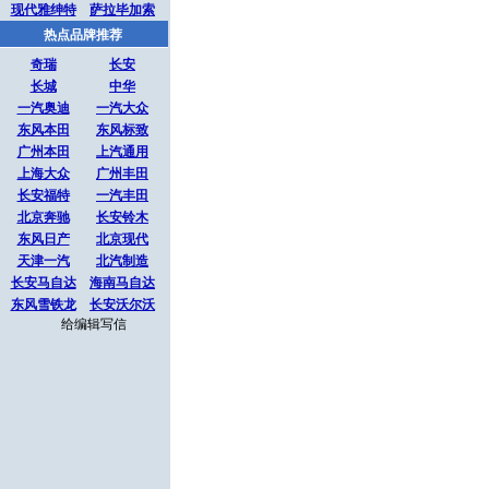
现代雅绅特
萨拉毕加索
热点品牌推荐
奇瑞
长安
长城
中华
一汽奥迪
一汽大众
东风本田
东风标致
广州本田
上汽通用
上海大众
广州丰田
长安福特
一汽丰田
北京奔驰
长安铃木
东风日产
北京现代
天津一汽
北汽制造
长安马自达
海南马自达
东风雪铁龙
长安沃尔沃
给编辑写信