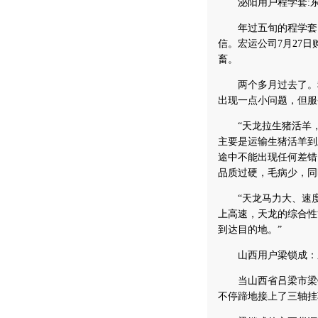
泌阳用户程学套:东
年过五旬的程学套，
信。宏运公司7月27
畜。
两个多月过去了。程
出现一点小问题，但服
“天龙拉生猪活羊，
主要是运输生猪活羊到
途中不能出现任何差错
品质过硬，毛病少，同
“天龙马力大、速度
上高速，天龙的综合性
到达目的地。”
山西用户梁锁成：
当山西省吕梁市梁锁成
不停蹄地接上了三轴挂