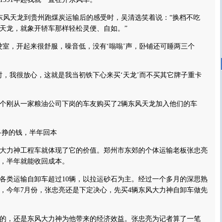
风天龙到贵州跑煤炭运输后的感受时，吴清选笑着说：“换档不吃
天龙，就象开轿车那样轻松灵便、自如。”
，开起来很舒服，噪音低，没有‘嗡嗡’声，卧铺还可睡两三个
我很放心，这就是我当初铁下心来买‘天龙’而不买其它牌子重卡
刚从一家粮油公司下岗的车友购买了2辆东风天龙加入他们的车
挣的钱，半年回本
力神工程车就体现了它的价值。郑州市东郊的个体运输老板张忠亮
，半年就能收回成本。
类运输自卸车超过10辆，以拉运砂石为主。经过一个多月的深思熟
，今年7月份，张忠亮还是下定决心，先买4辆东风大力神自卸车做先
，还是东风大力神为他带来的经济效益。张忠亮为记者算了一笔