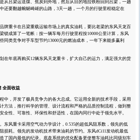
从吕梁运送煤、焦炭到外地，然后从目的地拉铁粉回到吕梁，一趟
，其中还要翻越蜿蜒崎岖的山路，3天一趟，一个月的行驶里程稳定在
牌重卡在吕梁重载运输市场上的真实油耗，要比老梁的东风天龙百
。梁锁成算了一笔帐：按一辆车每月行驶里程按10000公里计算，东风
些同类竞争对手车型节约13000元的燃油成本，一年下来能多赢利
在年底再购买12辆东风天龙重卡，扩大自己的运力，满足强大的货
 全面收益
中，开发了极具竞争力的各大总成。它运用全新的技术手段，采用
计方法，推行科学的管理、设计流程和严格的品质控制流程，做到整
安全性、可靠性、环保性和舒适性，在国内同行中处于领先水平。
风重卡采用空气动力学设计，0.535的超低风阻系数，领先的低
阻损耗。领先的发动机技术带来油耗的节约。东风dCi11发动机最低
h，创造了国内最低的纪录。底盘系统的优化配备更使整车油耗比同级别车