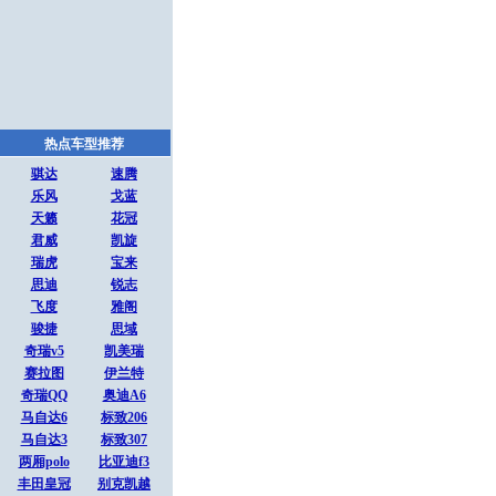
热点车型推荐
骐达
速腾
乐风
戈蓝
天籁
花冠
君威
凯旋
瑞虎
宝来
思迪
锐志
飞度
雅阁
骏捷
思域
奇瑞v5
凯美瑞
赛拉图
伊兰特
奇瑞QQ
奥迪A6
马自达6
标致206
马自达3
标致307
两厢polo
比亚迪f3
丰田皇冠
别克凯越