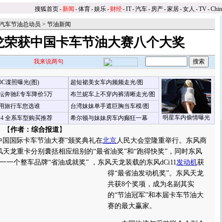
搜狐首页
-
新闻
-
体育
-
娱乐
-
财经
-
IT
-
汽车
-
房产
-
家居
-
女人
-
TV
-
Chi
搜狐汽车节油总动员
>
节油新闻
龙荣获中国卡车节油大赛八个大奖
我来说两句
00C谍照曝光(图)
超短裙美女车内频频走光/图
坛奔驰E专车降价5万
布兰妮车上不穿内裤清晰走光/图
用旅行车您选谁
台湾妹妹单手遮巨胸当车模/图
明星车内偷情曝光
X4 全系车型购买推荐
希尔顿与妹妹房车内癫狂一幕
 【
作者：综合报道
】
中国国际卡车节油大赛”颁奖典礼在
北京
人民大会堂隆重举行。东风商
风天龙重卡分别囊括相应组别的“最省油奖”和“跑得快奖”，同时东风
一个整车品牌“省油成就奖” ，东风天龙装载的东风dCi11
发动机
获
得“最省油发动机奖”。
东风天龙
共获8个奖项，成为名副其实
的“节油冠军”和本届卡车节油大
赛的最大赢家。