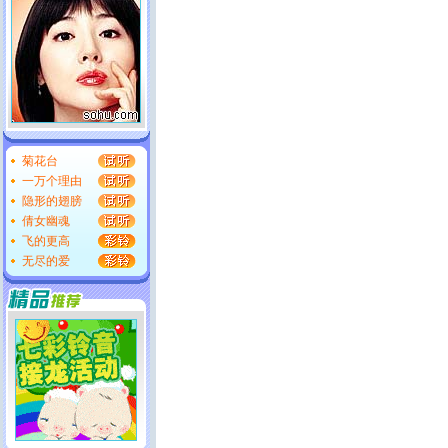
菊花台
一万个理由
隐形的翅膀
倩女幽魂
飞的更高
无尽的爱