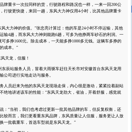
品牌重卡一次拉同样的货，行驶路程和路况也一样，一来一回200公
，行驶更快捷，来回一趟，东风大力神仅用4小时，比其他品牌重卡
大力神的价值。”张忠亮计算过：他的车是24小时不停运输，其他
运输4趟，而东风大力神则能跑6趟，可多为他挣两车砂石的利润。一
就可多挣1600元。除去成本，一天能多挣1000多元钱。这辆车多挣的
的成本。”
风天龙，信服！
州东辰站服务人员，冒着大雨驱车赶往天长市对安徽首台东风天龙用
输公司进行实地走访与服务。
人员赶来为他的东风天龙现场走保，内心很是激动，紧紧拉着副站
不绝地讲述该车的性能：“东风天龙劲大，省油，开着舒服，感觉就
：“当初，我们也考虑过更新一批其他品牌的车，但反复权衡，还
比较而言，我们更看重东风品牌，东风质量让人信服，服务更让人放
换一批载重车，首选车型就是东风天龙。”