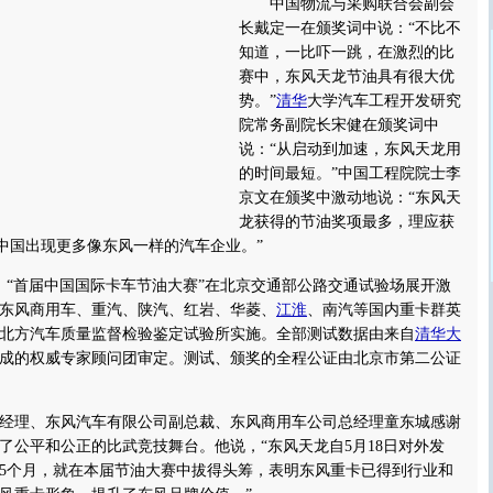
中国物流与采购联合会副会
长戴定一在颁奖词中说：“不比不
知道，一比吓一跳，在激烈的比
赛中，东风天龙节油具有很大优
势。”
清华
大学汽车工程开发研究
院常务副院长宋健在颁奖词中
说：“从启动到加速，东风天龙用
的时间最短。”中国工程院院士李
京文在颁奖中激动地说：“东风天
龙获得的节油奖项最多，理应获
望中国出现更多像东风一样的汽车企业。”
，“首届中国国际卡车节油大赛”在北京交通部公路交通试验场展开激
东风商用车、重汽、陕汽、红岩、华菱、
江淮
、南汽等国内重卡群英
北方汽车质量监督检验鉴定试验所实施。全部测试数据由来自
清华大
成的权威专家顾问团审定。测试、颁奖的全程公证由北京市第二公证
理、东风汽车有限公司副总裁、东风商用车公司总经理童东城感谢
了公平和公正的比武竞技舞台。他说，“东风天龙自5月18日对外发
5个月，就在本届节油大赛中拔得头筹，表明东风重卡已得到行业和