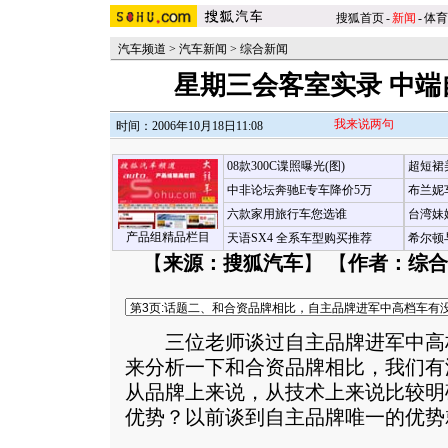
搜狐首页
-
新闻
-
体育
汽车频道
>
汽车新闻
>
综合新闻
星期三会客室实录 中端
我来说两句
时间：2006年10月18日11:08
08款300C谍照曝光(图)
超短裙
中非论坛奔驰E专车降价5万
布兰妮
六款家用旅行车您选谁
台湾妹
产品组精品栏目
天语SX4 全系车型购买推荐
希尔顿
【
来源：搜狐汽车
】 【
作者：综合
三位老师谈过自主品牌进军中高
来分析一下和合资品牌相比，我们有
从品牌上来说，从技术上来说比较明
优势？以前谈到自主品牌唯一的优势