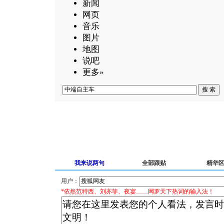
新闻
网页
音乐
图片
地图
说吧
更多»
我来说两句
全部跟贴
精华
用户：
*依然范特西、刘亦菲、夜宴……网罗天下热词的输入法！