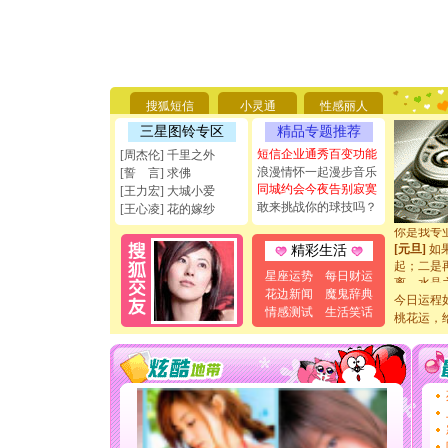
[圣诞节]
你太多，
要平安！
[圣诞节]
搜狐短信
小灵通
性感丽人
能正大光明
三星图铃专区
精品专题推荐
天都要快
短信企业通秀百变功能
[周杰伦] 千里之外
[圣诞节]
浪漫情怀一起漫步音乐
如意,快乐
[誓 言] 求佛
同城约会今夜告别寂寞
[元旦]
看
[王力宏] 大城小爱
断电。爱
敢来挑战你的球技吗？
[王心凌] 花的嫁纱
你是我专
[元旦]
如
精彩生活
起；二是
离。水晶
星座运势
每日财运
[元旦]
当
花边新闻
魔鬼辞典
今日运程
泣，这痛
情感测试
生活笑话
桃花运，
卖了。水
[春节]
风
颜！冬去
道一声平
[春节]
传
片叶子是
送你一棵
[圣诞节]