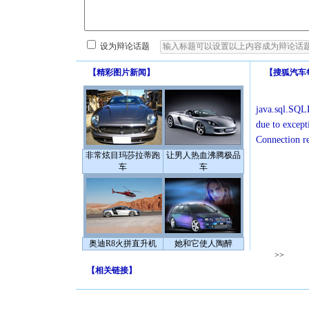
设为辩论话题
【
精彩图片新闻
】
【
搜狐汽车
java.sql.SQLE
due to except
Connection r
非常炫目玛莎拉蒂跑
让男人热血沸腾极品
车
车
奥迪R8火拼直升机
她和它使人陶醉
>>
【
相关链接
】