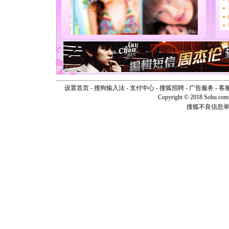
你太多，
要平安！
[圣诞节]
能正大光明
天都要快
[圣诞节]
如意,快乐
[元旦]
看
断电。爱
你是我专
设置首页
-
搜狗输入法
-
支付中心
-
搜狐招聘
-
广告服务
-
客
[元旦]
如
Copyright © 2018 Sohu.com I
起；二是
搜狐不良信息
离。水晶
[元旦]
当
泣，这痛
卖了。水
[春节]
风
颜！冬去
道一声平
[春节]
传
片叶子是
送你一棵