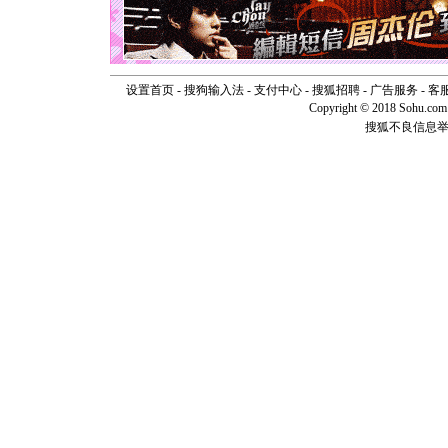
天都要快
[圣诞节]
如意,快乐
[元旦]
看
断电。爱
你是我专
设置首页
-
搜狗输入法
-
支付中心
-
搜狐招聘
-
广告服务
-
客
[元旦]
如
Copyright © 2018 Sohu.com I
起；二是
搜狐不良信息
离。水晶
[元旦]
当
泣，这痛
卖了。水
[春节]
风
颜！冬去
道一声平
[春节]
传
片叶子是
送你一棵