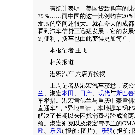
有统计表明，美国贷款购车的比例是
75％……而中国的这一比例约在20
发展的空间还很大。就在今天的成都
看到汽车信贷正迅猛发展，它的发展
到便利，换车也由此变得更加简单。
本报记者 王飞
相关报道
港宏汽车 六店齐按揭
上周记者从港宏汽车获悉，该公
兰
、港宏
本田
、
日产
、
现代
与
斯巴鲁
车举措。港宏雪佛兰与重庆中豪雪佛
直通车”，“异地申请，本地提车”和
解决了长期以来困扰消费者跨成渝两
颈。港宏别克以及港宏雪佛兰的GM
欧
、
乐风
(
报价
;
图片
)、
乐骋
(
报价
;