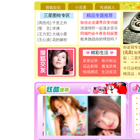
要平安！
[圣诞节]
搜狐短信
小灵通
性感丽人
能正大光明
三星图铃专区
精品专题推荐
天都要快
短信企业通秀百变功能
[周杰伦] 千里之外
[圣诞节]
浪漫情怀一起漫步音乐
[誓 言] 求佛
如意,快乐
同城约会今夜告别寂寞
[元旦]
看
[王力宏] 大城小爱
敢来挑战你的球技吗？
断电。爱
[王心凌] 花的嫁纱
你是我专
[元旦]
如
精彩生活
起；二是
离。水晶
星座运势
每日财运
[元旦]
当
花边新闻
魔鬼辞典
今日运程
泣，这痛
情感测试
生活笑话
桃花运，
卖了。水
[春节]
风
颜！冬去
道一声平
[春节]
传
片叶子是
送你一棵
[圣诞节]
你太多，
要平安！
[圣诞节]
能正大光明