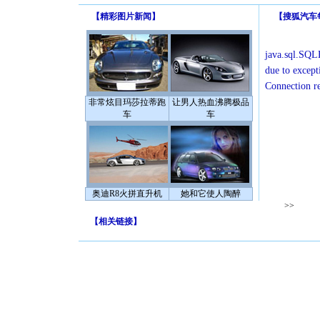
【
精彩图片新闻
】
【
搜狐汽车
java.sql.SQLE
due to except
Connection r
非常炫目玛莎拉蒂跑
让男人热血沸腾极品
车
车
奥迪R8火拼直升机
她和它使人陶醉
>>
【
相关链接
】
[圣诞节]
你太多，