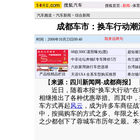
搜狐首页
-
新闻
-
体育
汽车频道
>
汽车新闻
>
综合新闻
成都车市：换车行动潮
我来说两句
时间：2006年10月23日09:40
08款300C谍照曝光(图)
超短裙
中非论坛奔驰E专车降价5万
布兰妮
六款家用旅行车您选谁
台湾妹
产品组精品栏目
天语SX4 全系车型购买推荐
希尔顿
【
来源：四川新闻网-成都商报
】 
近日，随着本报“换车大行动”在
相继推出了各种优惠举措。而其中，
车方式再起
风云
，成为许多车商征战
中，按揭购车的方式之多、年限之长
之少都创下了蓉城车市历年之最。
本