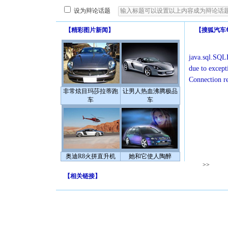
设为辩论话题
【
精彩图片新闻
】
【
搜狐汽车
java.sql.SQLE
due to except
Connection r
非常炫目玛莎拉蒂跑
让男人热血沸腾极品
车
车
奥迪R8火拼直升机
她和它使人陶醉
>>
【
相关链接
】