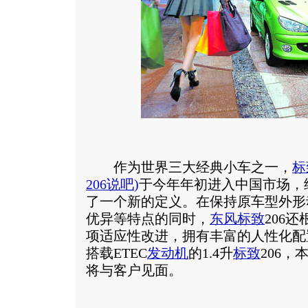
作为世界三大经典小车之一，
标
206说吧
)
于今年年初进入中国市场，
了一个新的定义。在保持原车型外形
优异等特点的同时，
东风标致
206
项适应性改进，拥有丰富的人性化配
搭载ETEC
发动机
的1.4升
标致
206，
将与客户见面。