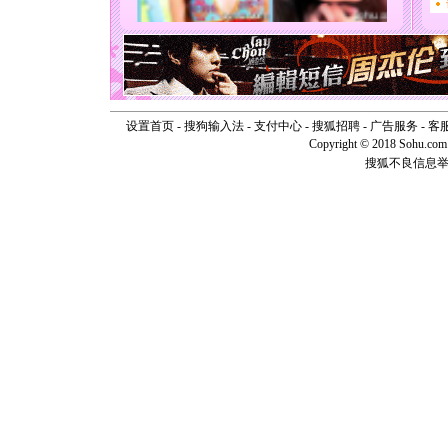
[圣诞节]
能正大光明
天都要快
[圣诞节]
如意,快乐
[元旦]
看
断电。爱
你是我专
设置首页
-
搜狗输入法
-
支付中心
-
搜狐招聘
-
广告服务
-
客
[元旦]
如
Copyright © 2018 Sohu.com I
起；二是
搜狐不良信息
离。水晶
[元旦]
当
泣，这痛
卖了。水
[春节]
风
颜！冬去
道一声平
[春节]
传
片叶子是
送你一棵