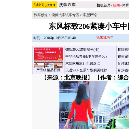
搜狐首页
-
新闻
-
体育
汽车频道
>
搜狐汽车试车专区
>
车型评论
东风标致206紧凑小车中
我来说两句
时间：2006年10月25日08:40
08款300C谍照曝光(图)
超短裙
中非论坛奔驰E专车降价5万
布兰妮
六款家用旅行车您选谁
台湾妹
产品组精品栏目
天语SX4 全系车型购买推荐
希尔顿
【
来源：北京晚报
】 【
作者：综合