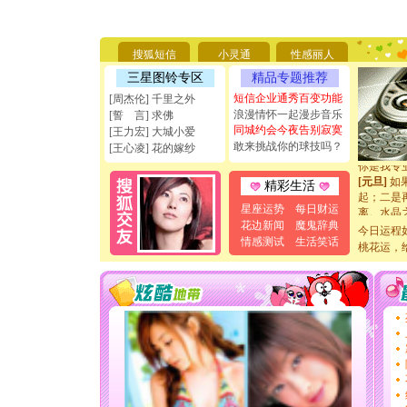
[圣诞节]
你太多，
要平安！
[圣诞节]
搜狐短信
小灵通
性感丽人
能正大光明
三星图铃专区
精品专题推荐
天都要快
短信企业通秀百变功能
[周杰伦] 千里之外
[圣诞节]
浪漫情怀一起漫步音乐
如意,快乐
[誓 言] 求佛
同城约会今夜告别寂寞
[元旦]
看
[王力宏] 大城小爱
断电。爱
敢来挑战你的球技吗？
[王心凌] 花的嫁纱
你是我专
[元旦]
如
精彩生活
起；二是
离。水晶
星座运势
每日财运
[元旦]
当
花边新闻
魔鬼辞典
今日运程
泣，这痛
情感测试
生活笑话
桃花运，
卖了。水
[春节]
风
颜！冬去
道一声平
[春节]
传
片叶子是
送你一棵
[圣诞节]
你太多，
要平安！