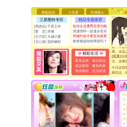
[圣诞节]
能正大光明
天都要快
搜狐短信
小灵通
性感丽人
[圣诞节]
三星图铃专区
精品专题推荐
如意,快乐
[元旦]
看
短信企业通秀百变功能
[周杰伦] 千里之外
断电。爱
浪漫情怀一起漫步音乐
[誓 言] 求佛
你是我专
同城约会今夜告别寂寞
[王力宏] 大城小爱
[元旦]
如
敢来挑战你的球技吗？
[王心凌] 花的嫁纱
起；二是
离。水晶
精彩生活
[元旦]
当
泣，这痛
星座运势
每日财运
卖了。水
花边新闻
魔鬼辞典
今日运程
[春节]
风
情感测试
生活笑话
桃花运，
颜！冬去
道一声平
[春节]
传
片叶子是
送你一棵
[圣诞节]
你太多，
要平安！
[圣诞节]
能正大光明
天都要快
[圣诞节]