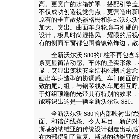
高。更宽广的水箱护罩，搭配引擎盖
不仅成功创造视觉焦点，更营造出新
原有的垂直散热器格栅和斜式沃尔沃
加大、突出。曲面车身轮廓与刚硬的
设计，极具时尚混搭风，耀眼的后视
有的侧面车窗都包围着镀铬饰边，散
全新沃尔沃 S80的C柱不再包含
条更显简洁动感。车体的坚实形象，
显，突显出笼状安全结构强韧的意念
画出车身造型的协调感。车门侧面的
致的尾灯组，与钢琴线条车尾相互呼
于灯组顶端的光带具有特别的效果，
能辨识出这是一辆全新沃尔沃 S80。
全新沃尔沃 S80的内部映衬出优
面、和谐的线条、令人耳目一新的对
斯堪的纳维亚的传统设计创造出动感
在内部得到了重复。斯堪的纳维亚的