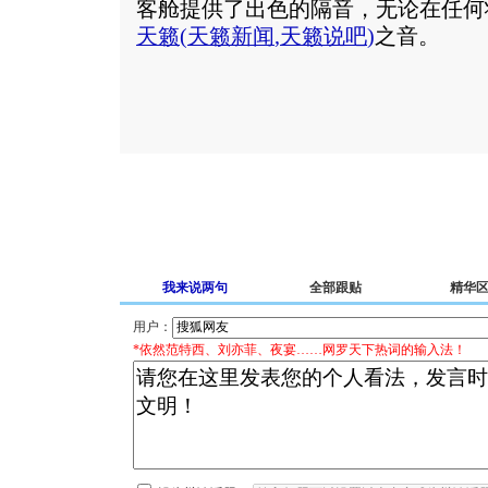
客舱提供了出色的隔音，无论在任何
天籁
(
天籁新闻
,
天籁说吧
)
之音。
我来说两句
全部跟贴
精华
用户：
*依然范特西、刘亦菲、夜宴……网罗天下热词的输入法！