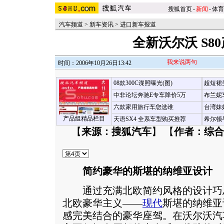
搜狐首页
-
新闻
-
体育
汽车频道
>
新车资讯
>
进口新车报道
全新沃尔沃 S8
我来说两句
时间：2006年10月26日13:42
08款300C谍照曝光(图)
超短裙
中非论坛奔驰E专车降价5万
布兰妮
六款家用旅行车您选谁
台湾妹
产品组精品栏目
天语SX4 全系车型购买推荐
希尔顿
【
来源：搜狐汽车
】 【
作者：综合
简约豪华的斯堪的纳维亚设计
通过充满北欧简约风格的设计巧思，
北欧豪华主义——
现代
斯堪的纳维亚
感完美结合的豪华座驾。在沃尔沃汽