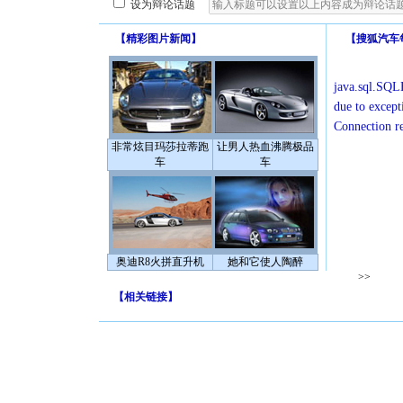
设为辩论话题
【
精彩图片新闻
】
【
搜狐汽车
java.sql.SQLE
due to except
Connection r
非常炫目玛莎拉蒂跑
让男人热血沸腾极品
车
车
奥迪R8火拼直升机
她和它使人陶醉
>>
【
相关链接
】
[圣诞节]
你太多，
要平安！