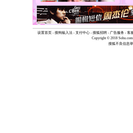
如意,快乐
[元旦]
看
断电。爱
你是我专
[元旦]
如
起；二是
设置首页
-
搜狗输入法
-
支付中心
-
搜狐招聘
-
广告服务
-
客
离。水晶
Copyright © 2018 Sohu.com I
[元旦]
当
搜狐不良信息
泣，这痛
卖了。水
[春节]
风
颜！冬去
道一声平
[春节]
传
片叶子是
送你一棵