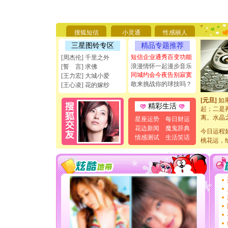
你太多，
要平安！
[圣诞节]
搜狐短信
小灵通
性感丽人
能正大光明
天都要快
三星图铃专区
精品专题推荐
[圣诞节]
短信企业通秀百变功能
[周杰伦] 千里之外
如意,快乐
浪漫情怀一起漫步音乐
[誓 言] 求佛
[元旦]
看
同城约会今夜告别寂寞
[王力宏] 大城小爱
断电。爱
敢来挑战你的球技吗？
[王心凌] 花的嫁纱
你是我专
[元旦]
如
起；二是
精彩生活
离。水晶
星座运势
每日财运
[元旦]
当
花边新闻
魔鬼辞典
泣，这痛
今日运程
情感测试
生活笑话
卖了。水
桃花运，
[春节]
风
颜！冬去
道一声平
[春节]
传
片叶子是
送你一棵
[圣诞节]
你太多，
要平安！
[圣诞节]