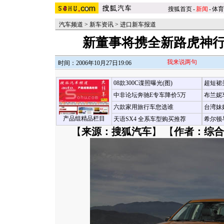
搜狐首页
-
新闻
-
体育
汽车频道
>
新车资讯
>
进口新车报道
新董事将携全新路虎神行
我来说两句
时间：2006年10月27日19:06
08款300C谍照曝光(图)
超短裙
中非论坛奔驰E专车降价5万
布兰妮
六款家用旅行车您选谁
台湾妹
产品组精品栏目
天语SX4 全系车型购买推荐
希尔顿
【
来源：搜狐汽车
】 【
作者：综合