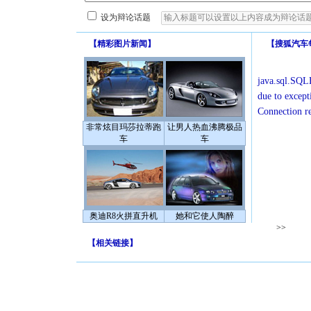
设为辩论话题
【
精彩图片新闻
】
【
搜狐汽车
java.sql.SQLE
due to except
Connection r
非常炫目玛莎拉蒂跑
让男人热血沸腾极品
车
车
奥迪R8火拼直升机
她和它使人陶醉
>>
【
相关链接
】
[圣诞节]