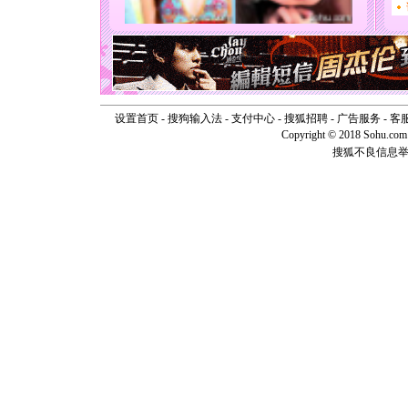
能正大光明
天都要快
[圣诞节]
如意,快乐
[元旦]
看
断电。爱
你是我专
[元旦]
如
设置首页
-
搜狗输入法
-
支付中心
-
搜狐招聘
-
广告服务
-
客
起；二是
Copyright © 2018 Sohu.com I
离。水晶
搜狐不良信息
[元旦]
当
泣，这痛
卖了。水
[春节]
风
颜！冬去
道一声平
[春节]
传
片叶子是
送你一棵