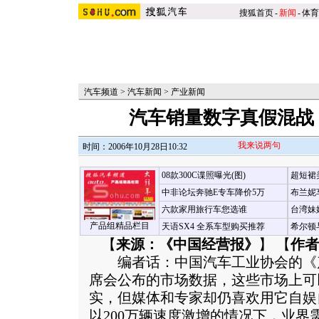
搜狐首页
-
新闻
-
体育
汽车频道
>
汽车新闻
>
产业新闻
汽车销量数字真假混战
我来说两句
时间：2006年10月28日10:32
08款300C谍照曝光(图)
超短裙
中非论坛奔驰E专车降价5万
布兰妮
六款家用旅行车您选谁
台湾妹
产品组精品栏目
天语SX4 全系车型购买推荐
希尔顿
【
来源：《中国经营报》
】 【
作者
编者话：中国汽车工业协会的《
席会公布的市场数据，这些市场上可
实，但媒体和专家却仍喜欢用它自娱
以200万辆速度激增的情况下，业界