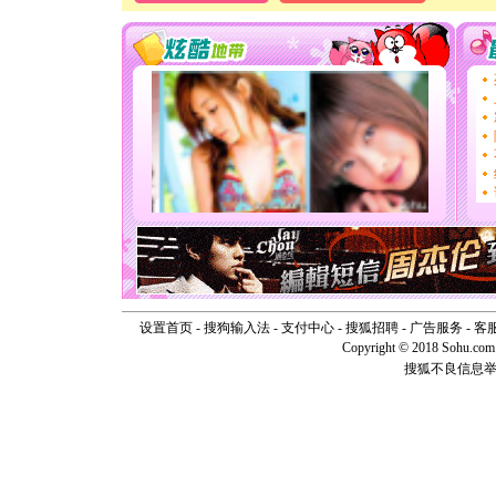
[春节]
风
颜！冬去
道一声平
[春节]
传
片叶子是
送你一棵
[圣诞节]
你太多，
要平安！
[圣诞节]
能正大光明
天都要快
[圣诞节]
如意,快乐
[元旦]
看
断电。爱
你是我专
设置首页
-
搜狗输入法
-
支付中心
-
搜狐招聘
-
广告服务
-
客
[元旦]
如
Copyright © 2018 Sohu.com I
起；二是
搜狐不良信息
离。水晶
[元旦]
当
泣，这痛
卖了。水
[春节]
风
颜！冬去
道一声平