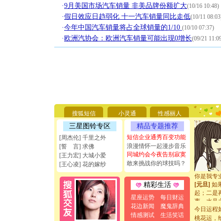
·
9月美国市场汽车销量 非美品牌份额扩大
(10/16 10:48)
·
假日效应日趋弱化 十一汽车销量同比走低
(10/11 08:03
·
今年中国汽车销量将占全球销量的1/10
(10/10 07:37)
·
欧洲汽协会：欧洲汽车销量可能出现0增长
(09/21 11:0
[圣诞节]
你太多，
要平安！
[圣诞节]
搜狐短信
小灵通
性感丽人
能正大光明
三星图铃专区
精品专题推荐
天都要快
[圣诞节]
短信企业通秀百变功能
[周杰伦] 千里之外
如意,快乐
浪漫情怀一起漫步音乐
[誓 言] 求佛
[元旦]
看
同城约会今夜告别寂寞
[王力宏] 大城小爱
断电。爱
敢来挑战你的球技吗？
[王心凌] 花的嫁纱
你是我专
[元旦]
如
精彩生活
起；二是
离。水晶
星座运势
每日财运
[元旦]
当
花边新闻
魔鬼辞典
今日运程
泣，这痛
情感测试
生活笑话
桃花运，
卖了。水