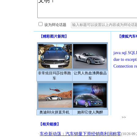
设为辩论话题
【
精彩图片新闻
】
【
搜狐汽车
java.sql.SQLE
due to except
Connection r
非常炫目玛莎拉蒂跑
让男人热血沸腾极品
车
车
奥迪R8火拼直升机
她和它使人陶醉
>>
【
相关链接
】
·
车价新动荡：汽车销量下滑经销商利润称零
(10/26 09: