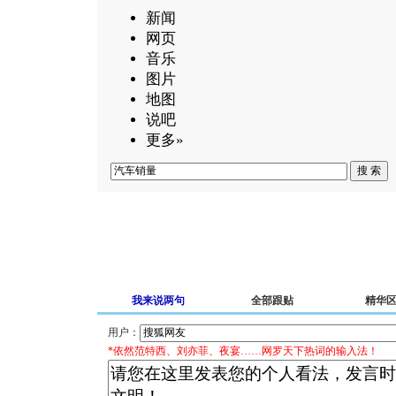
新闻
网页
音乐
图片
地图
说吧
更多»
我来说两句
全部跟贴
精华
用户：
*依然范特西、刘亦菲、夜宴……网罗天下热词的输入法！