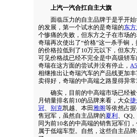
上汽一汽合扛自主大旗
面临压力的自主品牌于是乎开始
的发展，第一个试水的是奇瑞的
东方
个惨痛的失败，但东方之子在市场的
奇瑞再次使出了“价格”这一杀手锏，
的价格拉低到了10万元以下，但东
可见价格战已经不完全是中高级轿车
奇瑞在这方面的尝试并没有停止，
A5
相继推出让奇瑞汽车的产品线更加丰
卖得好，奇瑞的中高端之路显得异常
确实，目前的中高端市场已经被合
月销量排名前10的品牌来看，大众
捷
冠
、
别克
凯越、本田
雅阁
等依然占据
售冠军，虽然自主品牌的
夏利
、QQ
同为前10名的中高端的销售冠军们
属于低端车型。自然，这些自主品牌