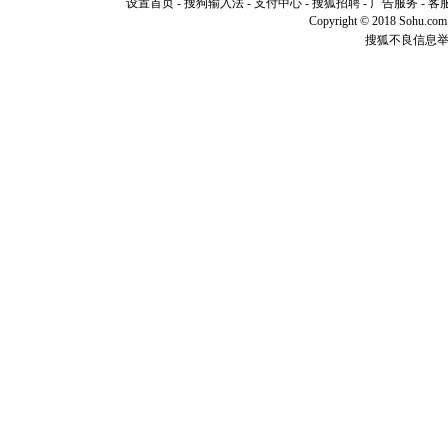
设置首页
-
搜狗输入法
-
支付中心
-
搜狐招聘
-
广告服务
-
客
[元旦]
如
Copyright © 2018 Sohu.com I
起；二是
搜狐不良信息
离。水晶
[元旦]
当
泣，这痛
卖了。水
[春节]
风
颜！冬去
道一声平
[春节]
传
片叶子是
送你一棵