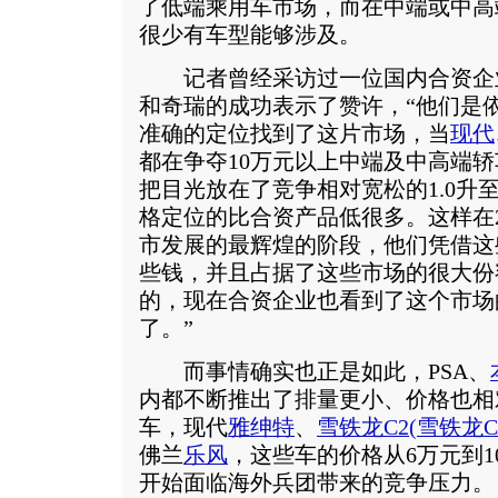
了低端乘用车市场，而在中端或中高
很少有车型能够涉及。
记者曾经采访过一位国内合资企
和奇瑞的成功表示了赞许，“他们是
准确的定位找到了这片市场，当
现代
都在争夺10万元以上中端及中高端
把目光放在了竞争相对宽松的1.0升至
格定位的比合资产品低很多。这样在20
市发展的最辉煌的阶段，他们凭借这
些钱，并且占据了这些市场的很大份
的，现在合资企业也看到了这个市场
了。”
而事情确实也正是如此，PSA、
内都不断推出了排量更小、价格也相
车，现代
雅绅特
、
雪铁龙C2
(
雪铁龙C
佛兰
乐风
，这些车的价格从6万元到
开始面临海外兵团带来的竞争压力。