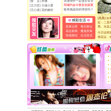
浪漫情怀一起漫步音乐
[誓 言] 求佛
[元旦]
看
同城约会今夜告别寂寞
[王力宏] 大城小爱
断电。爱
敢来挑战你的球技吗？
[王心凌] 花的嫁纱
你是我专
[元旦]
如
精彩生活
起；二是
离。水晶
星座运势
每日财运
[元旦]
当
花边新闻
魔鬼辞典
今日运程
泣，这痛
情感测试
生活笑话
卖了。水
桃花运，
[春节]
风
颜！冬去
道一声平
[春节]
传
片叶子是
送你一棵
[圣诞节]
你太多，
要平安！
[圣诞节]
能正大光明
天都要快
[圣诞节]
如意,快乐
[元旦]
看
断电。爱
你是我专