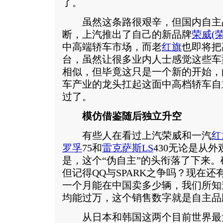
了。
虽然这条路很艰辛，但国内自主
断，上汽推出了自己的新品牌
荣威
(
中高端轿车市场，而老
红旗
也即将把
台，虽然让很多业内人士感觉这些车
相似，但毕竟这只是一个新的开始，
车产业的龙头扛起这面中高档轿车自
过了。
模仿借鉴随后独立升空
有些人在看过上汽荣威和一汽
红
罗孚
75和
雷克萨斯LS
430无论是从
是，这个“伪自主”的头衔落了下来
但记得QQ与SPARK之争吗？现在还
一个月能在中国卖多少辆，我们所知
均能过万，这个销售数字就是自主品
从日本和韩国这两个目前世界最