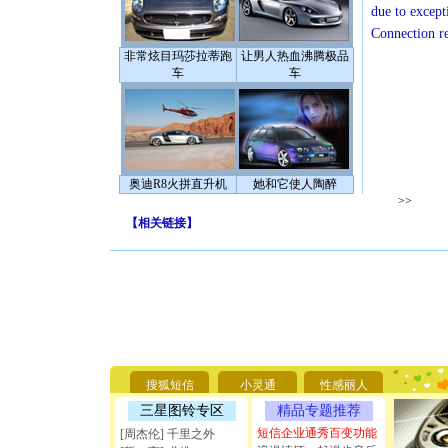
due to except
Connection r
非常炫目玛莎拉蒂跑
让男人热血沸腾极品
车
车
奥迪R8火拼直升机
她和它使人陶醉
>>
【
相关链接
】
[圣诞节]
你太多，
要平安！
[圣诞节]
搜狐短信
小灵通
性感丽人
能正大光明
三星图铃专区
精品专题推荐
天都要快
[圣诞节]
短信企业通秀百变功能
[周杰伦] 千里之外
如意,快乐