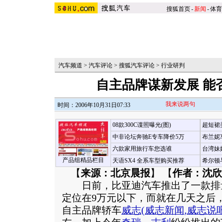
搜狐首页
-
新闻
-
体育
汽车频道
>
汽车评论
>
搜狐汽车评论
>
行业研判
自主品牌谋新发展 能
我来说两句
时间：2006年10月31日07:33
08款300C谍照曝光(图)
超短裙
中非论坛奔驰E专车降价5万
布兰妮
六款家用旅行车您选谁
台湾妹
产品组精品栏目
天语SX4 全系车型购买推荐
希尔顿
【
来源：北京晨报
】 【
作者：沈欣
日前，比亚迪汽车推出了一款排量为
定位在9万元以下，而就在几天之后
自主品牌轿车
威志
(
威志新闻
,
威志说