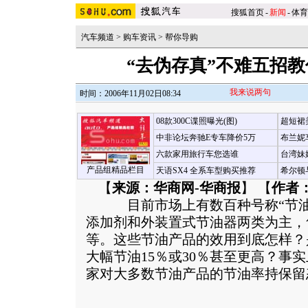
搜狐首页
-
新闻
-
体育
汽车频道
>
购车资讯
>
帮你导购
“去伪存真”不难五招
我来说两句
时间：2006年11月02日08:34
08款300C谍照曝光(图)
超短裙
中非论坛奔驰E专车降价5万
布兰妮
六款家用旅行车您选谁
台湾妹
产品组精品栏目
天语SX4 全系车型购买推荐
希尔顿
【
来源：华商网-华商报
】 【
作者
目前市场上有数百种号称“节油”
添加剂和外装置式节油器两类为主，
等。这些节油产品的效用到底怎样？
大幅节油15％或30％甚至更高？事
家对大多数节油产品的节油率持保留