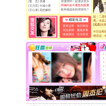
浪漫情怀一起漫步音乐
[誓 言] 求佛
断电。爱
同城约会今夜告别寂寞
[王力宏] 大城小爱
你是我专
敢来挑战你的球技吗？
[王心凌] 花的嫁纱
[元旦]
如
起；二是
离。水晶
精彩生活
[元旦]
当
星座运势
每日财运
泣，这痛
花边新闻
魔鬼辞典
卖了。水
今日运程
情感测试
生活笑话
[春节]
风
桃花运，
颜！冬去
道一声平
[春节]
传
片叶子是
送你一棵
[圣诞节]
你太多，
要平安！
[圣诞节]
能正大光明
天都要快
[圣诞节]
如意,快乐
[元旦]
看
断电。爱
你是我专
[元旦]
如