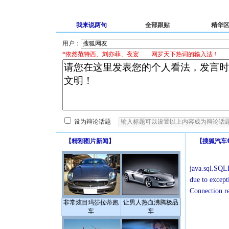
我来说两句
全部跟贴
精华
用户：
*依然范特西、刘亦菲、夜宴……网罗天下热词的输入法！
设为辩论话题
【
精彩图片新闻
】
【
搜狐汽车
java.sql.SQLE
due to except
Connection r
非常炫目玛莎拉蒂跑
让男人热血沸腾极品
车
车