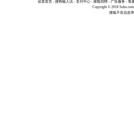
起；二是
设置首页
-
搜狗输入法
-
支付中心
-
搜狐招聘
-
广告服务
-
客
离。水晶
Copyright © 2018 Sohu.com I
[元旦]
当
搜狐不良信息
泣，这痛
卖了。水
[春节]
风
颜！冬去
道一声平
[春节]
传
片叶子是
送你一棵