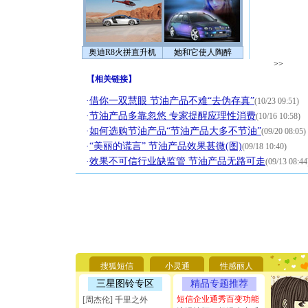
奥迪R8火拼直升机
她和它使人陶醉
>>
【
相关链接
】
·
借你一双慧眼 节油产品不难“去伪存真”
(10/23 09:51)
·
节油产品多靠忽悠 专家提醒应理性消费
(10/16 10:58)
·
如何选购节油产品“节油产品大多不节油”
(09/20 08:05)
·
“美丽的谎言” 节油产品效果甚微(图)
(09/18 10:40)
·
效果不可信行业缺监管 节油产品无路可走
(09/13 08:44
[圣诞节]
你太多，
要平安！
[圣诞节]
能正大光明
搜狐短信
小灵通
性感丽人
天都要快
[圣诞节]
三星图铃专区
精品专题推荐
如意,快乐
短信企业通秀百变功能
[周杰伦] 千里之外
[元旦]
看