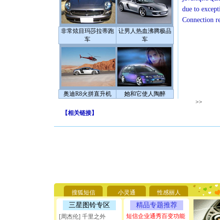
due to except
Connection r
非常炫目玛莎拉蒂跑
让男人热血沸腾极品
车
车
奥迪R8火拼直升机
她和它使人陶醉
>>
【
相关链接
】
[圣诞节]
你太多，
要平安！
[圣诞节]
搜狐短信
小灵通
性感丽人
能正大光明
三星图铃专区
精品专题推荐
天都要快
短信企业通秀百变功能
[周杰伦] 千里之外
[圣诞节]