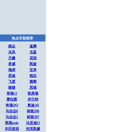
热点车型推荐
骐达
速腾
乐风
戈蓝
天籁
花冠
君威
凯旋
瑞虎
宝来
思迪
锐志
飞度
雅阁
骏捷
思域
奇瑞v5
凯美瑞
赛拉图
伊兰特
奇瑞QQ
奥迪A6
马自达6
标致206
马自达3
标致307
两厢polo
比亚迪f3
丰田皇冠
别克凯越