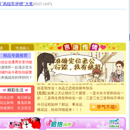
"风锐车评榜"大奖
(05/25 14:07)
[圣诞节]
圣诞节到了，想想没什么送给你的，又不打算给
你太多，只有给你五千万：千万快乐！千万要健康！千万
要平安！千万要知足！千万不要忘记我！
通
性感丽人
[圣诞节]
不只这样的日子才会想起你,而是这样的日子才
精品专题推荐
能正大光明地骚扰你,告诉你,圣诞要快乐!新年要快乐!天
天都要快乐噢!
短信企业通秀百变功能
[圣诞节]
奉上一颗祝福的心,在这个特别的日子里,愿幸福,
浪漫情怀一起漫步音乐
如意,快乐,鲜花,一切美好的祝愿与你同在.圣诞快乐!
同城约会今夜告别寂寞
[元旦]
看到你我会触电；看不到你我要充电；没有你我会
敢来挑战你的球技吗？
断电。爱你是我职业，想你是我事业，抱你是我特长，吻
你是我专业！水晶之恋祝你新年快乐
精彩生活
[元旦]
如果上天让我许三个愿望，一是今生今世和你在一
起；二是再生再世和你在一起；三是三生三世和你不再分
星座运势
每日财运
离。水晶之恋祝你新年快乐
花边新闻
魔鬼辞典
今日运程如何？财运、事业运、
[元旦]
当我狠下心扭头离去那一刻，你在我身后无助地哭
情感测试
生活笑话
桃花运，给你详细道来！！！
泣，这痛楚让我明白我多么爱你。我转身抱住你：这猪不
卖了。水晶之恋祝你新年快乐。
[春节]
风柔雨润好月圆，半岛铁盒伴身边，每日尽显开心
颜！冬去春来似水如烟，劳碌人生需尽欢！听一曲轻歌，