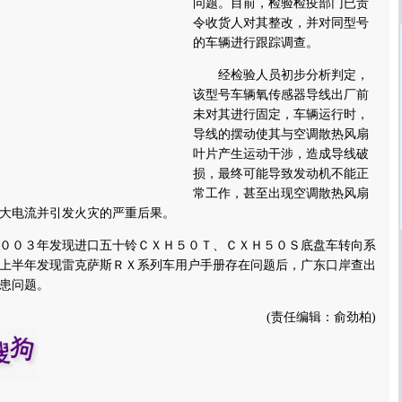
问题。目前，检验检疫部门已责
令收货人对其整改，并对同型号
的车辆进行跟踪调查。
经检验人员初步分析判定，
该型号车辆氧传感器导线出厂前
未对其进行固定，车辆运行时，
导线的摆动使其与空调散热风扇
叶片产生运动干涉，造成导线破
损，最终可能导致发动机不能正
常工作，甚至出现空调散热风扇
大电流并引发火灾的严重后果。
０３年发现进口五十铃ＣＸＨ５０Ｔ、ＣＸＨ５０Ｓ底盘车转向系
上半年发现雷克萨斯ＲＸ系列车用户手册存在问题后，广东口岸查出
患问题。
(责任编辑：俞劲柏)