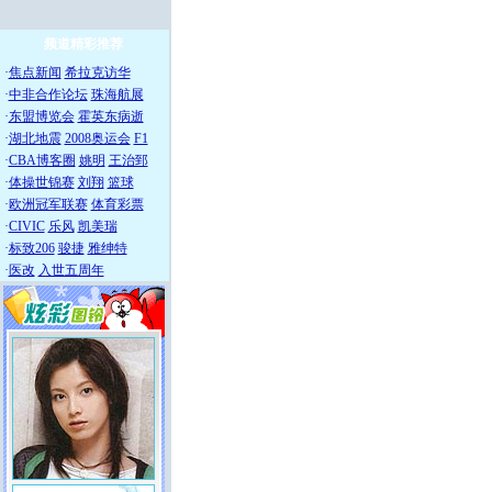
频道精彩推荐
·
焦点新闻
希拉克访华
·
中非合作论坛
珠海航展
·
东盟博览会
霍英东病逝
·
湖北地震
2008奥运会
F1
·
CBA博客圈
姚明
王治郅
·
体操世锦赛
刘翔
篮球
·
欧洲冠军联赛
体育彩票
·
CIVIC
乐风
凯美瑞
·
标致206
骏捷
雅绅特
·
医改
入世五周年