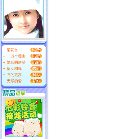
菊花台
一万个理由
隐形的翅膀
倩女幽魂
飞的更高
无尽的爱