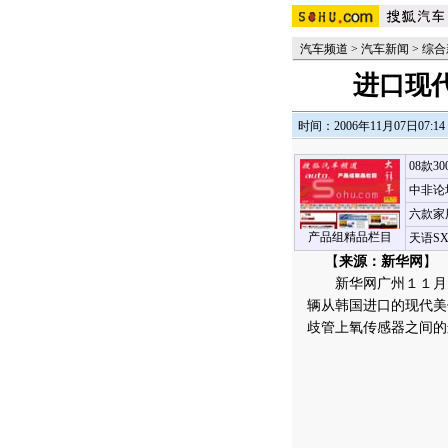
汽车频道
>
汽车新闻
>
综合
进口现
时间：2006年11月07日07:14
08款3
中非论
六款家
产品组精品栏目
天语S
【
来源：新华网
】 
新华网广州１１月６
辆从韩国进口的现代美
歧管上氧传感器之间的