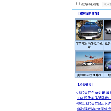
设为辩论话题
【
精彩图片新闻
】
非常炫目玛莎拉蒂跑
让男
车
奥迪R8火拼直升机
她
【
相关链接
】
·
现代美佳全系促销 最
·
1.6L现代美佳登陆佛
·
06款现代美佳Matrix
·
06款现代Matrix美佳