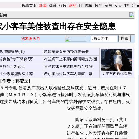
搜狐首页
-
新闻
-
体育
-
娱乐
-
财经
-
IT
-
汽车
-
房产
-
家居
-
女人
-
TV
-
Chi
新闻
代小客车美佳被查出存在安全隐患
我来说两句
00C谍照曝光(图)
超短裙美女车内频频走光/图
坛奔驰E专车降价5万
布兰妮车上不穿内裤清晰走光/图
用旅行车您选谁
台湾妹妹单手遮巨胸当车模/图
明星车内偷情曝光
X4 全系车型购买推荐
希尔顿与妹妹房车内癫狂一幕
【
作者：郭莹玉
】
日专电 记者从广东出入境检验检疫局获悉，近日，该局在对１７
佳（ＭＡＴＲＩＸ）小客车进行检验时，发现该批车辆发动机与排气
连接导线均未作固定，部分车辆的导线外保护层破损，存在短路、火
灾等严重安全隐患。
随后，该局对另一批（共１
２３辆）正在卸船的同型号车辆
进行抽查，均发现存在同样质量