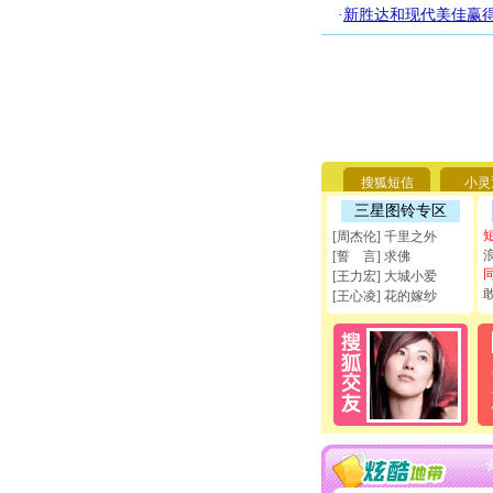
·
新胜达和现代美佳赢得
搜狐短信
小灵
三星图铃专区
[周杰伦] 千里之外
[誓 言] 求佛
[王力宏] 大城小爱
[王心凌] 花的嫁纱