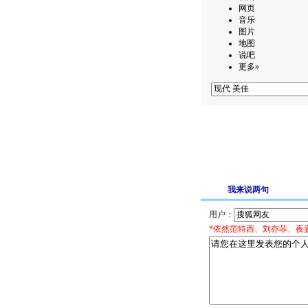
网页
音乐
图片
地图
说吧
更多»
我来说两句
用户：
*依然范特西、刘亦菲、夜