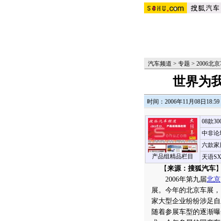
汽车频道
>
专题
>
2006北
世界为
时间：2006年11月08日18:59
08款3
中非论
六款家
产品组精品栏目
天语S
【
来源：搜狐汽车
】
2006年第九届
北京
展。今年的北京车展，
家大型企业纷纷涉足自
随着参展车型的逐渐曝