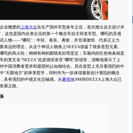
企业翘楚的
上海大众
在生产国外车型多年之后，首次推出自主设计并
ZA”，这也是国内合资企业的第一个概念车自主研发车型。哪吒的灵感
话人物——“哪吒”：年轻、善良、勇敢，并充满激情、代表正义力
要表达的理念。从这个神话人物身上NEEZA借鉴了很多造型元素。
哪吒的风火轮；炯炯有神的眼睛友好而坚定；车厢内的红色饰条就是
的英文名“NEEZA”也是德语发音“哪咤”的谐音，清晰地展示了上
对中国消费者需求和愿望的认知相结合。其在造型上充斥着强烈的中
中“天圆地方”的审美哲学，同时作为一款体现最新设计潮流的概念
，具有强烈的中德文化交融感。从
桑塔纳
3000到NEEZA上海大众已
发展之路。
系