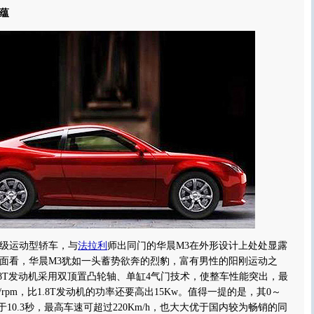
蕴
级运动型轿车，与
法拉利
师出同门的华晨M3在外形设计上处处显露
面看，华晨M3犹如一头蓄势欲奔的烈豹，富有男性的阳刚运动之
.8T发动机采用双顶置凸轮轴、单缸4气门技术，使整车性能突出，最
/rpm，比1.8T发动机的功率还要高出15Kw。值得一提的是，其0～
低于10.3秒，最高车速可超过220Km/h，也大大优于国内较为畅销的同