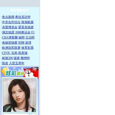
频道精彩推荐
·
焦点新闻
希拉克访华
·
中非合作论坛
珠海航展
·
东盟博览会
霍英东病逝
·
湖北地震
2008奥运会
F1
·
CBA博客圈
姚明
王治郅
·
体操世锦赛
刘翔
篮球
·
欧洲冠军联赛
体育彩票
·
CIVIC
乐风
凯美瑞
·
标致206
骏捷
雅绅特
·
医改
入世五周年