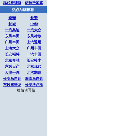
现代雅绅特
萨拉毕加索
热点品牌推荐
奇瑞
长安
长城
中华
一汽奥迪
一汽大众
东风本田
东风标致
广州本田
上汽通用
上海大众
广州丰田
长安福特
一汽丰田
北京奔驰
长安铃木
东风日产
北京现代
天津一汽
北汽制造
长安马自达
海南马自达
东风雪铁龙
长安沃尔沃
给编辑写信