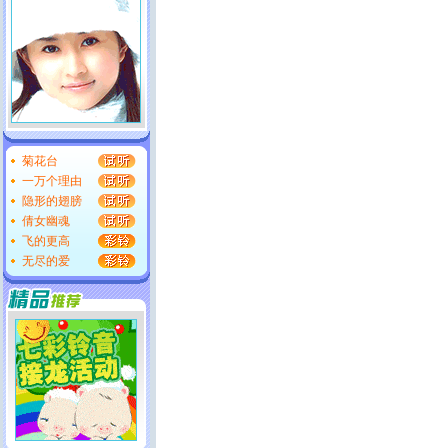
菊花台
一万个理由
隐形的翅膀
倩女幽魂
飞的更高
无尽的爱