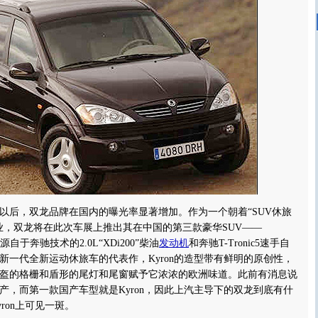
以后，双龙品牌在国内的曝光率显著增加。作为一个朝着“SUV休旅
业，双龙将在此次车展上推出其在中国的第三款豪华SUV——
了源自于奔驰技术的2.0L“XDi200”柴油
发动机
和奔驰T-Tronic5速手自
新一代全新运动休旅车的代表作，Kyron的造型带有鲜明的原创性，
盔的格栅和盾形的尾灯和尾窗赋予它浓浓的欧洲味道。此前有消息说
国产，而第一款国产车型就是Kyron，因此上汽主导下的双龙到底有什
ron上可见一斑。