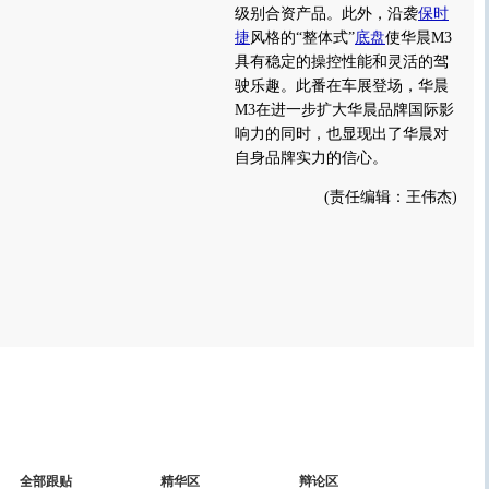
级别合资产品。
此外，沿袭
保时
捷
风格的“整体式”
底盘
使华晨M3
具有稳定的操控性能和灵活的驾
驶乐趣。此番在车展登场，华晨
M3在进一步扩大华晨品牌国际影
响力的同时，也显现出了华晨对
自身品牌实力的信心。
(责任编辑：王伟杰)
全部跟贴
精华区
辩论区