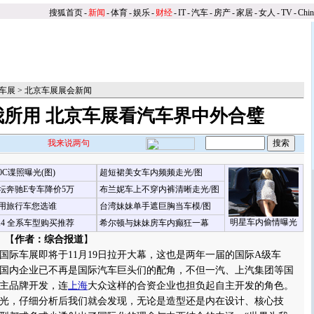
搜狐首页
-
新闻
-
体育
-
娱乐
-
财经
-
IT
-
汽车
-
房产
-
家居
-
女人
-
TV
-
Chi
京车展
>
北京车展展会新闻
我所用 北京车展看汽车界中外合璧
我来说两句
00C谍照曝光(图)
超短裙美女车内频频走光/图
坛奔驰E专车降价5万
布兰妮车上不穿内裤清晰走光/图
用旅行车您选谁
台湾妹妹单手遮巨胸当车模/图
明星车内偷情曝光
X4 全系车型购买推荐
希尔顿与妹妹房车内癫狂一幕
 【
作者：综合报道
】
国际车展即将于11月19日拉开大幕，这也是两年一届的国际A级车
国内企业已不再是国际汽车巨头们的配角，不但一汽、上汽集团等国
主品牌开发，连
上海
大众这样的合资企业也担负起自主开发的角色。
光，仔细分析后我们就会发现，无论是造型还是内在设计、核心技