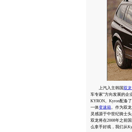
上汽入主韩国
双龙
车专家”方向发展的企
KYRON。Kyron配备
一体
变速箱
。作为双龙
灵感源于中世纪骑士头
双龙将在2008年之前
么拿手好戏，我们从Ky