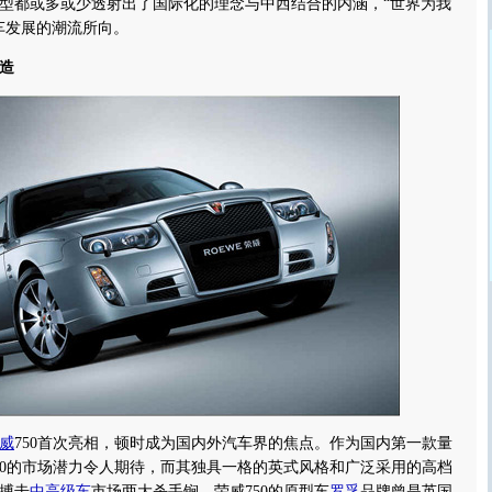
型都或多或少透射出了国际化的理念与中西结合的内涵，“世界为我
车发展的潮流所向。
造
威
750首次亮相，顿时成为国内外汽车界的焦点。作为国内第一款量
50的市场潜力令人期待，而其独具一格的英式风格和广泛采用的高档
搏击
中高级车
市场两大杀手锏。荣威750的原型车
罗孚
品牌曾是英国