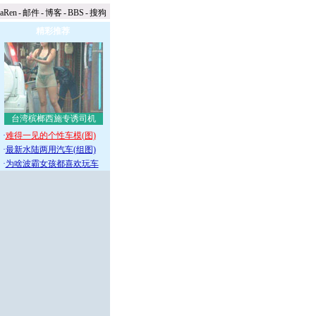
naRen
-
邮件
-
博客
-
BBS
-
搜狗
精彩推荐
台湾槟榔西施专诱司机
·
难得一见的个性车模(图)
·
最新水陆两用汽车(组图)
·
为啥波霸女孩都喜欢玩车