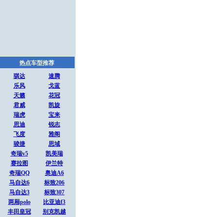
热点车型推荐
骐达
速腾
乐风
戈蓝
天籁
花冠
君威
凯旋
瑞虎
宝来
思迪
锐志
飞度
雅阁
骏捷
思域
奇瑞v5
凯美瑞
赛拉图
伊兰特
奇瑞QQ
奥迪A6
马自达6
标致206
马自达3
标致307
两厢polo
比亚迪f3
丰田皇冠
别克凯越