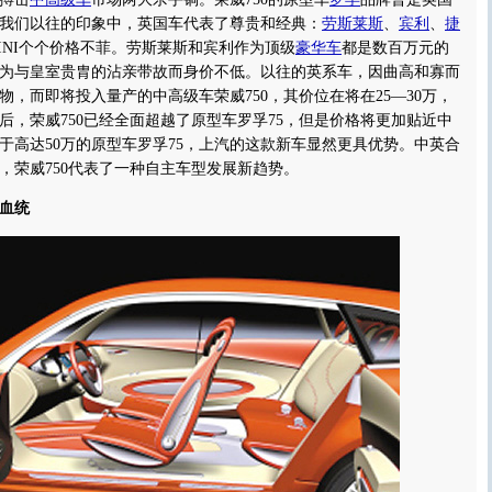
我们以往的印象中，英国车代表了尊贵和经典：
劳斯莱斯
、
宾利
、
捷
INI个个价格不菲。劳斯莱斯和宾利作为顶级
豪华车
都是数百万元的
为与皇室贵胄的沾亲带故而身价不低。以往的英系车，因曲高和寡而
物，而即将投入量产的中高级车荣威750，其价位在将在25—30万，
后，荣威750已经全面超越了原型车罗孚75，但是价格将更加贴近中
于高达50万的原型车罗孚75，上汽的这款新车显然更具优势。中英合
，荣威750代表了一种自主车型发展新趋势。
血统