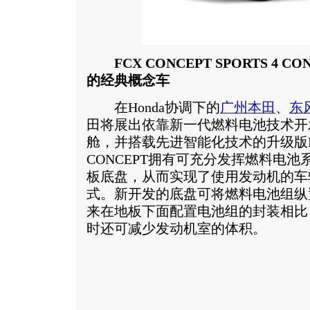
FCX CONCEPT SPORTS 4 C
的经典概念车
在Honda协调下的
广州本田
、
东
田将展出依靠新一代燃料电池技术开
舱，并搭载先进智能化技术的升级版FCX
CONCEPT拥有可充分发挥燃料电
板底盘，从而实现了使用发动机的车
式。新开发的底盘可将燃料电池组纵
来在地板下面配置电池组的封装相比
时还可减少发动机室的体积。