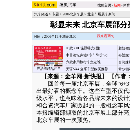
搜狐首页
-
新闻
-
体育
汽车频道
>
专题
>
2006北京车展
>
北京车展展车新闻
彰显未来 北京车展部分
我来说两句
时间：2006年11月09日08:05
08款300C谍照曝光(图)
超短裙
中非论坛奔驰E专车降价5万
布兰妮
六款家用旅行车您选谁
台湾妹
产品组精品栏目
天语SX4 全系车型购买推荐
希尔顿
【
来源：金羊网-新快报
】 【
作者
回首每一届北京车展，全球“6+3
出最好看的概念车。这些车型不仅代
级水平，也意味着各品牌未来的设计
和合资汽车厂家掀起的一股概念车风
本报编辑部撷取的北京车展上部分亮点
北京车展的一次预热。