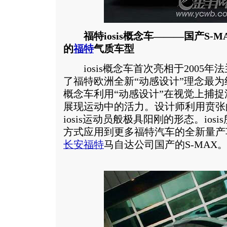
福特iosis概念车———国产S
的
福特
气质车型
iosis概念车首次亮相于2005
了福特欧洲全新“动感设计”理念最为纯
概念车利用“动感设计”在视觉上捕
展现运动中的活力。设计师利用贲张
iosis运动员般极具阳刚的形态。io
方式应用到更多福特汽车的全新量产
长安福特
马自达公司国产的S-MAX