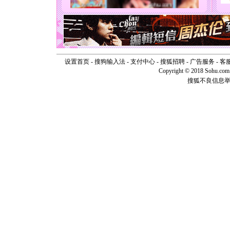
[圣诞节]
如意,快乐
[元旦]
看
断电。爱
你是我专
[元旦]
如
起；二是
设置首页
-
搜狗输入法
-
支付中心
-
搜狐招聘
-
广告服务
-
客
离。水晶
Copyright © 2018 Sohu.com I
[元旦]
当
搜狐不良信息
泣，这痛
卖了。水
[春节]
风
颜！冬去
道一声平
[春节]
传
片叶子是
送你一棵