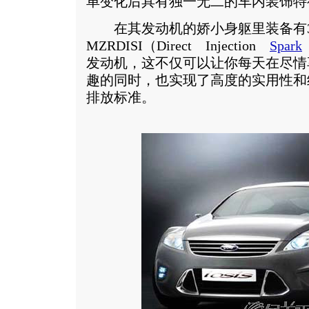
单变化后具有独一无二的车内装饰特
在其发动机的娇小身躯里装备有3缸
MZRDISI（Direct Injection
Spark
发动机，这不仅可以让你每天在尽情享
趣的同时，也实现了高度的实用性和
排放标准。