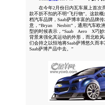
在今年2月份日内瓦车展上首次
款不折不扣的不明“飞行物”。这款
档汽车品牌，Saab萨博丰富的品牌
意，“Bryan Nesbitt”，通用
型的时候表示，“Saab Aero X巧
背景来强化其运动的外形，而北欧风
们会持之以恒地将Saab萨博悠久而
Saab萨博产品中去。”