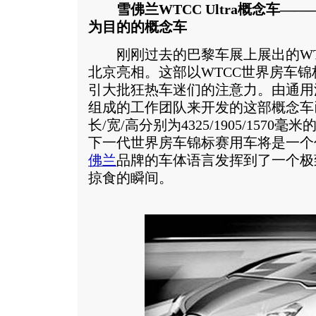
雪佛兰WTCC Ultra概念车
为目的的概念车
刚刚过去的巴黎车展上展出的WTCC
北京亮相。这部以WTCC世界房车
引大批狂热车迷们的注意力。由通用
组成的工作团队来开发的这部概念车
长/宽/高分别为4325/1905/157
下一代世界房车锦标赛用车将是一个
佛兰
品牌的车体语言发挥到了一个极
掠食的瞬间。