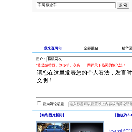
我来说两句
全部跟贴
精华
用户：
*依然范特西、刘亦菲、夜宴……网罗天下热词的输入法！
设为辩论话题
【
精彩图片新闻
】
【
搜狐汽车
java.sql.SQLE