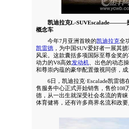
凯迪拉克L-SUVEscalade
概念车
今年7月亚洲首映的
凯迪拉克
全功
凯雷德
，为中国SUV爱好者一展其
风采。这款囊括多项国际至尊金奖的车
动力的V8高效
发动机
、出色的动态
和尊崇内蕴的豪华配置傲视同侪，成
6日，凯迪拉克·Escalade凯雷
售服务中心正式开始销售，售价108万元
德，从一出生就深受社会名流的青睐
体育健将，还有许多商界名流和政要