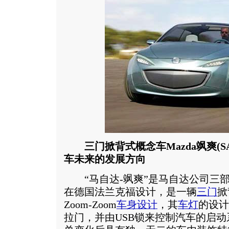
三门掀背式概念车Mazda飒爽(S
车未来的发展方向
“马自达-飒爽”是马自达公司三部
在德国法兰克福设计，是一辆
三门
掀
Zoom-Zoom
车身设计
，其
车灯
的设计
拉门，并由USB锁来控制汽车的启