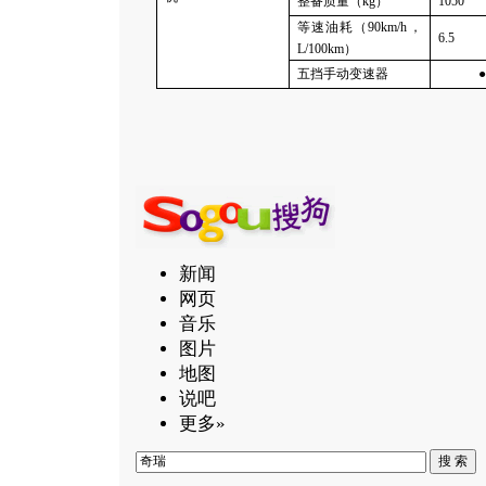
整备质量（
kg
）
1050
等速油耗（
90km/h，
6.5
L/100km）
五挡手动变速器
●
新闻
网页
音乐
图片
地图
说吧
更多»