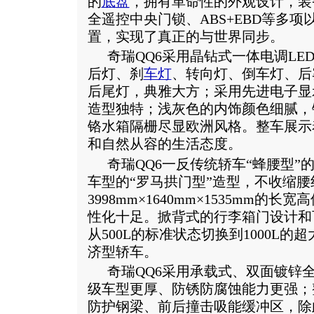
的
底盘
，拥有革命性的外观设计，装
全遥控中央门锁、ABS+EBD等多
置，实现了真正的与世界同步。
奇瑞
QQ6采用晶钻式一体电调L
后灯、刹
车灯
、转向灯、倒车灯、后
后尾灯，典雅大方；采用先进电子显
造型独特；浅灰色的内饰颜色细腻，
铬水箱隔栅尽显欧洲风格。整车展示
和自然从容的生活态度。
奇瑞
QQ6一反传统轿车“蜂腰型
车型的“罗马拱门型”造型，不收缩
3998mm×1640mm×1535mm
性化十足。掀背式的行李箱门设计和
从500L的标准状态切换到1000L
济型轿车。
奇瑞
QQ6采用承载式、双面镀锌
级车型更厚、防锈防腐蚀能力更强；
防护钢梁、前后撞击吸能缓冲区，除