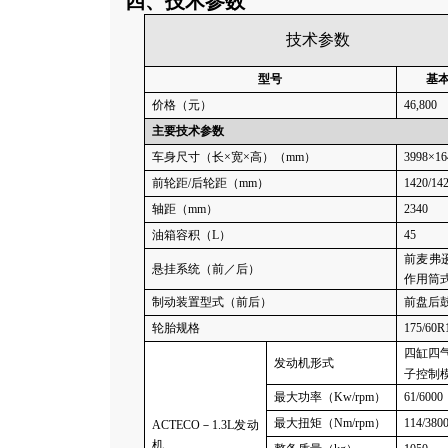
四、技术参数
技术参数
型号
基
价格（元）
46,800
主要技术参数
车身尺寸（长
×
宽
×
高）（
mm
）
3998×16
前轮距
/
后轮距（
mm
）
1420/14
轴距（
mm
）
2340
油箱容积（
L
）
45
前麦弗
悬挂系统（前／后）
作用筒
制动装置型式（前后）
前盘后
轮胎规格
175/60R
四缸四
发动机形式
子控制
最大功率（
Kw/rpm
）
61/6000
最大扭矩（
Nm/rpm
）
114/380
ACTECO－1.3L发动
机