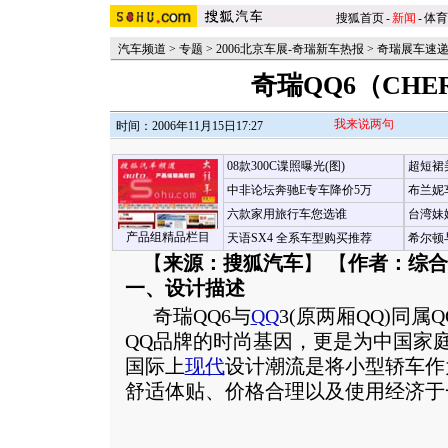
搜狐首页
-
新闻
-
体育
汽车频道
>
专题
>
2006北京车展-奇瑞新车热报
>
奇瑞展车速
奇瑞QQ6（CHER
我来说两句
时间：2006年11月15日17:27
08款300C谍照曝光(图)
超短裙
中非论坛奔驰E专车降价5万
布兰妮
六款家用旅行车您选谁
台湾妹
产品组精品栏目
天语SX4 全系车型购买推荐
希尔顿
【
来源：搜狐汽车
】 【
作者：综合
一、设计描述
奇瑞
QQ6与
QQ
3(原两厢QQ)同
QQ品牌的时尚基因，更是为中国家
国际上
现代
设计潮流是将小型轿车作
舒适体贴、价格合理以及使用经济于