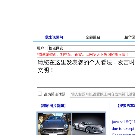
我来说两句
全部跟贴
精华
用户：
*依然范特西、刘亦菲、夜宴……网罗天下热词的输入法！
设为辩论话题
【
精彩图片新闻
】
【
搜狐汽车
java.sql.SQLE
due to except