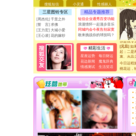
[圣诞节]
搜狐短信
小灵通
性感丽人
能正大光明
三星图铃专区
精品专题推荐
天都要快
[圣诞节]
短信企业通秀百变功能
[周杰伦] 千里之外
如意,快乐
浪漫情怀一起漫步音乐
[誓 言] 求佛
[元旦]
看
同城约会今夜告别寂寞
[王力宏] 大城小爱
断电。爱
敢来挑战你的球技吗？
[王心凌] 花的嫁纱
你是我专
[元旦]
如
精彩生活
起；二是
离。水晶
星座运势
每日财运
[元旦]
当
花边新闻
魔鬼辞典
今日运程
泣，这痛
情感测试
生活笑话
桃花运，
卖了。水
[春节]
风
颜！冬去
道一声平
[春节]
传
片叶子是
送你一棵
[圣诞节]
你太多，
要平安！
[圣诞节]
能正大光明
天都要快