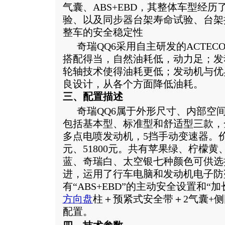
气囊、ABS+EBD，其整体车型经
验、以及同步器台架寿命试验、台架
整车的安全稳定性
奇瑞
QQ6采用自主研发的ACTECO
搭配得当，自然油耗低，动力足；发
轮轴技术使得油耗更低；发动机与优
良设计，从各个方面降低油耗。
三、配置描述
奇瑞
QQ6属于外形尺寸、内部空
包括基本型、标准型和舒适型三款，全部配
多点电喷发动机，5挡手动变速器。价格分
元、51800元。共有苹果绿、柠檬
蓝、奇瑞白、太空银七种颜色可供选
进，运用了行车电脑和发动机电子防
有“ABS+EBD”的主动安全设置和
方向盘
柱＋预紧式安全带＋2气囊+
配置。