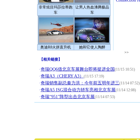
Connection r
非常炫目玛莎拉蒂跑
让男人热血沸腾极品
车
车
奥迪R8火拼直升机
她和它使人陶醉
>>
【
相关链接
】
·
奇瑞QQ6借北京车展舞台即将挺进全国
(11/15 10:51)
·
奇瑞A3（CHERY A3）
(11/15 17:19)
·
奇瑞销售副总秦力洪：今年前五明年进三
(11/14 07:52)
·
奇瑞A5 ISG混合动力轿车亮相北京车展
(11/14 12:08)
·
奇瑞“951”阵型出击北京车展
(11/14 07:53)
[圣诞节]
你太多，
要平安！