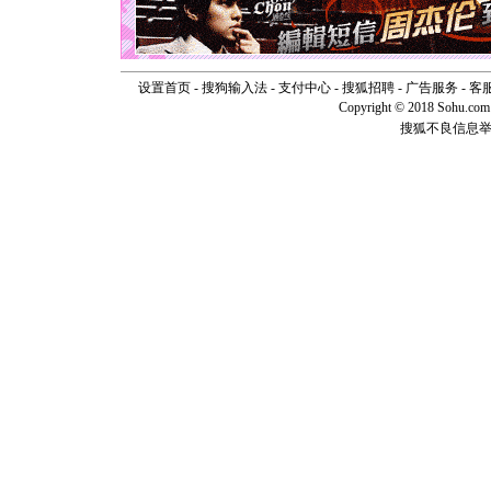
[圣诞节]
如意,快乐
[元旦]
看
断电。爱
你是我专
设置首页
-
搜狗输入法
-
支付中心
-
搜狐招聘
-
广告服务
-
客
[元旦]
如
Copyright © 2018 Sohu.com I
起；二是
搜狐不良信息
离。水晶
[元旦]
当
泣，这痛
卖了。水
[春节]
风
颜！冬去
道一声平
[春节]
传
片叶子是
送你一棵