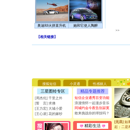
奥迪R8火拼直升机
她和它使人陶醉
>>
【
相关链接
】
[圣诞节]
你太多，
要平安！
[圣诞节]
能正大光明
搜狐短信
小灵通
性感丽人
天都要快
三星图铃专区
精品专题推荐
[圣诞节]
短信企业通秀百变功能
如意,快乐
[周杰伦] 千里之外
[元旦]
看
浪漫情怀一起漫步音乐
[誓 言] 求佛
断电。爱
同城约会今夜告别寂寞
[王力宏] 大城小爱
你是我专
敢来挑战你的球技吗？
[王心凌] 花的嫁纱
[元旦]
如
起；二是
精彩生活
离。水晶