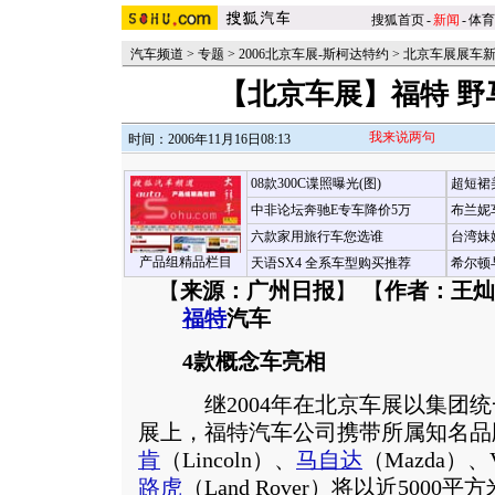
搜狐首页
-
新闻
-
体育
汽车频道
>
专题
>
2006北京车展-斯柯达特约
>
北京车展展车
【北京车展】福特 野
我来说两句
时间：2006年11月16日08:13
08款300C谍照曝光(图)
超短裙
中非论坛奔驰E专车降价5万
布兰妮
六款家用旅行车您选谁
台湾妹
产品组精品栏目
天语SX4 全系车型购买推荐
希尔顿
【
来源：广州日报
】 【
作者：王灿
福特
汽车
4款概念车亮相
继2004年在北京车展以集团统
展上，福特汽车公司携带所属知名品牌
肯
（Lincoln）、
马自达
（Mazda）、V
路虎
（Land Rover）将以近500