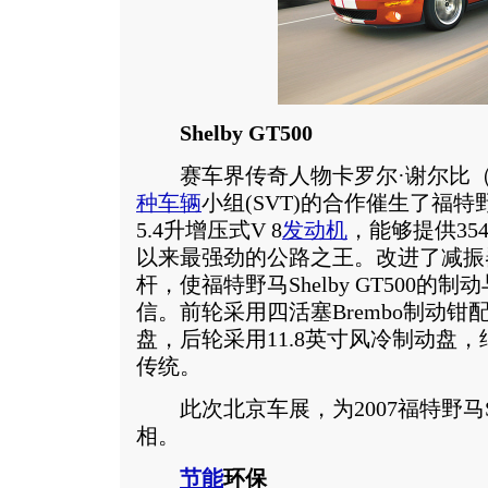
Shelby GT500
赛车界传奇人物卡罗尔·谢尔比（Carro
种车辆
小组(SVT)的合作催生了福特野马
5.4升增压式V 8
发动机
，能够提供35
以来最强劲的公路之王。改进了减振
杆，使福特野马Shelby GT500
信。前轮采用四活塞Brembo制动钳配1
盘，后轮采用11.8英寸风冷制动盘，
传统。
此次北京车展，为2007福特野马She
相。
节能
环保