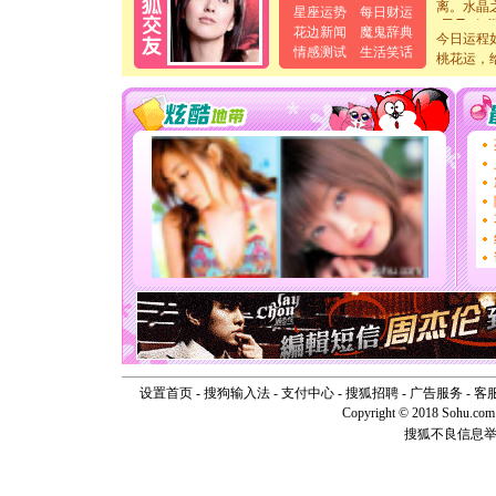
[元旦]
当
星座运势
每日财运
泣，这痛
花边新闻
魔鬼辞典
今日运程
卖了。水
情感测试
生活笑话
桃花运，
[春节]
风
颜！冬去
道一声平
[春节]
传
片叶子是
送你一棵
[圣诞节]
你太多，
要平安！
[圣诞节]
能正大光明
天都要快
[圣诞节]
如意,快乐
[元旦]
看
断电。爱
你是我专
[元旦]
如
设置首页
-
搜狗输入法
-
支付中心
-
搜狐招聘
-
广告服务
-
客
起；二是
Copyright © 2018 Sohu.com I
离。水晶
搜狐不良信息
[元旦]
当
泣，这痛
卖了。水