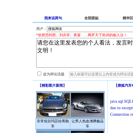
我来说两句
全部跟贴
精华
用户：
*依然范特西、刘亦菲、夜宴……网罗天下热词的输入法！
设为辩论话题
【
精彩图片新闻
】
【
搜狐汽车
java.sql.SQLE
due to except
Connection r
非常炫目玛莎拉蒂跑
让男人热血沸腾极品
车
车