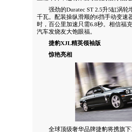
强劲的Duratec ST 2.5升5缸
千瓦。配装操纵滑顺的6挡手动变速器
时，百公里加速只需6.8秒。相信福
汽车发烧友大饱眼福。
捷豹XJL精英领袖版
惊艳亮相
全球顶级奢华品牌捷豹将携旗下X