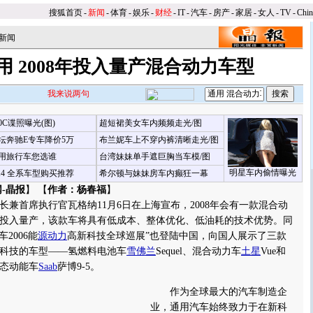
搜狐首页
-
新闻
-
体育
-
娱乐
-
财经
-
IT
-
汽车
-
房产
-
家居
-
女人
-
TV
-
Chi
新闻
用 2008年投入量产混合动力车型
我来说两句
00C谍照曝光(图)
超短裙美女车内频频走光/图
坛奔驰E专车降价5万
布兰妮车上不穿内裤清晰走光/图
用旅行车您选谁
台湾妹妹单手遮巨胸当车模/图
明星车内偷情曝光
X4 全系车型购买推荐
希尔顿与妹妹房车内癫狂一幕
-晶报
】 【
作者：杨春福
】
首席执行官瓦格纳11月6日在上海宣布，2008年会有一款混合动
投入量产，该款车将具有低成本、整体优化、低油耗的技术优势。同
2006能
源动力
高新科技全球巡展”也登陆中国，向国人展示了三款
科技的车型——氢燃料电池车
雪佛兰
Sequel、混合动力车
土星
Vue和
态动能车
Saab
萨博9-5。
作为全球最大的汽车制造企
业，通用汽车始终致力于在新科