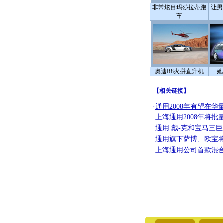
非常炫目玛莎拉蒂跑
让男
车
奥迪R8火拼直升机
她
【
相关链接
】
·
通用2008年有望在华
·
上海通用2008年将
·
通用 戴-克和宝马三
·
通用旗下萨博、欧宝
·
上海通用公司首款混