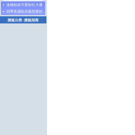
迷糊娃娃可爱粉红卡通
四季美眉给你最想要的
搜狐分类
·
搜狐招商