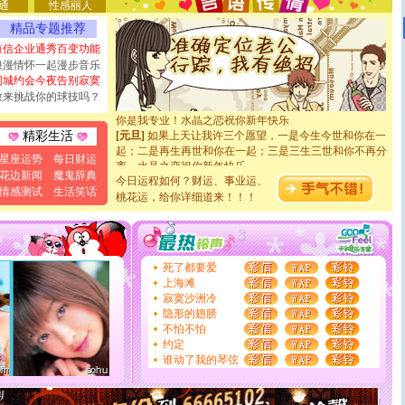
[圣诞节]
不只这样的日子才会想起你,而是这样的日子才
通
性感丽人
能正大光明地骚扰你,告诉你,圣诞要快乐!新年要快乐!天
精品专题推荐
天都要快乐噢!
短信企业通秀百变功能
[圣诞节]
奉上一颗祝福的心,在这个特别的日子里,愿幸福,
浪漫情怀一起漫步音乐
如意,快乐,鲜花,一切美好的祝愿与你同在.圣诞快乐!
同城约会今夜告别寂寞
[元旦]
看到你我会触电；看不到你我要充电；没有你我会
敢来挑战你的球技吗？
断电。爱你是我职业，想你是我事业，抱你是我特长，吻
你是我专业！水晶之恋祝你新年快乐
[元旦]
如果上天让我许三个愿望，一是今生今世和你在一
精彩生活
起；二是再生再世和你在一起；三是三生三世和你不再分
离。水晶之恋祝你新年快乐
星座运势
每日财运
[元旦]
当我狠下心扭头离去那一刻，你在我身后无助地哭
花边新闻
魔鬼辞典
今日运程如何？财运、事业运、
泣，这痛楚让我明白我多么爱你。我转身抱住你：这猪不
情感测试
生活笑话
桃花运，给你详细道来！！！
卖了。水晶之恋祝你新年快乐。
[春节]
风柔雨润好月圆，半岛铁盒伴身边，每日尽显开心
颜！冬去春来似水如烟，劳碌人生需尽欢！听一曲轻歌，
道一声平安！新年吉祥万事如愿
[春节]
传说薰衣草有四片叶子：第一片叶子是信仰，第二
死了都要爱
片叶子是希望，第三片叶子是爱情，第四片叶子是幸运。
上海滩
送你一棵薰衣草，愿你新年快乐！
寂寞沙洲冷
[圣诞节]
圣诞节到了，想想没什么送给你的，又不打算给
隐形的翅膀
你太多，只有给你五千万：千万快乐！千万要健康！千万
不怕不怕
要平安！千万要知足！千万不要忘记我！
约定
[圣诞节]
不只这样的日子才会想起你,而是这样的日子才
谁动了我的琴弦
能正大光明地骚扰你,告诉你,圣诞要快乐!新年要快乐!天
天都要快乐噢!
[圣诞节]
奉上一颗祝福的心,在这个特别的日子里,愿幸福,