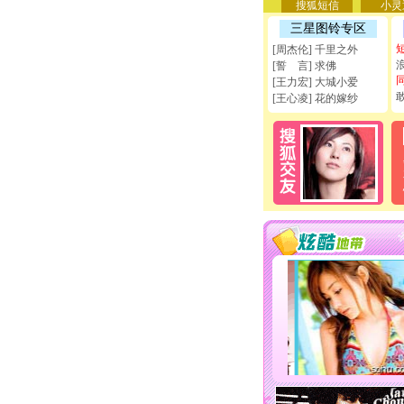
搜狐短信
小灵
三星图铃专区
[周杰伦] 千里之外
[誓 言] 求佛
[王力宏] 大城小爱
[王心凌] 花的嫁纱