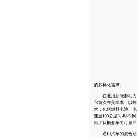
的多样化需求。
在通用新能源动力巡展
它首次在美国本土以外
术，包括燃料电池、电
速至100公里/小时
出了从概念车向可量产
通用汽车的混合动力