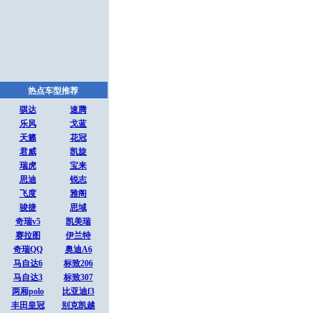
热点车型推荐
骐达
速腾
乐风
戈蓝
天籁
花冠
君威
凯旋
瑞虎
宝来
思迪
锐志
飞度
雅阁
骏捷
思域
奇瑞v5
凯美瑞
赛拉图
伊兰特
奇瑞QQ
奥迪A6
马自达6
标致206
马自达3
标致307
两厢polo
比亚迪f3
丰田皇冠
别克凯越