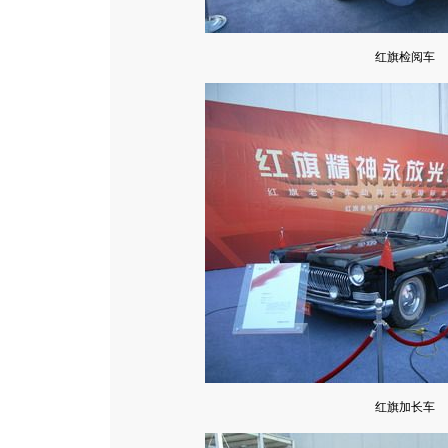
红旗检阅车
红旗加长车