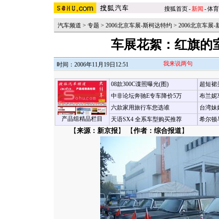
搜狐首页
-
新闻
-
体育
汽车频道
>
专题
>
2006北京车展-斯柯达特约
>
2006北京车展-
车展花絮：红旗的室
我来说两句
时间：2006年11月19日12:51
08款300C谍照曝光(图)
超短裙
中非论坛奔驰E专车降价5万
布兰妮
六款家用旅行车您选谁
台湾妹
产品组精品栏目
天语SX4 全系车型购买推荐
希尔顿
【
来源：新京报
】 【
作者：综合报道
】