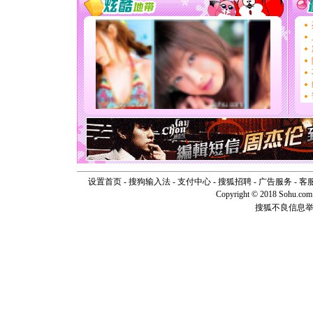
[春节]
传
片叶子是
送你一棵
[圣诞节]
你太多，
要平安！
[圣诞节]
能正大光明
天都要快
[圣诞节]
如意,快乐
[元旦]
看
断电。爱
你是我专
[元旦]
如
起；二是
设置首页
-
搜狗输入法
-
支付中心
-
搜狐招聘
-
广告服务
-
客
离。水晶
Copyright © 2018 Sohu.com I
[元旦]
当
搜狐不良信息
泣，这痛
卖了。水
[春节]
风
颜！冬去
道一声平
[春节]
传
片叶子是
送你一棵