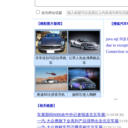
设为辩论话题
【
精彩图片新闻
】
【
搜狐汽车
java.sql.SQLE
due to except
Connection r
非常炫目玛莎拉蒂跑
让男人热血沸腾极品
车
车
奥迪R8火拼直升机
她和它使人陶醉
>>
【
相关链接
】
·
车展期间6000余中外记者报道北京车展
(11/18 08:30)
·
一汽-大众携旗下全系列产品强势出击北京车展
(11/18
·
一汽-大众旗舰车型迈腾亮相北京车展
(11/18 11:33)