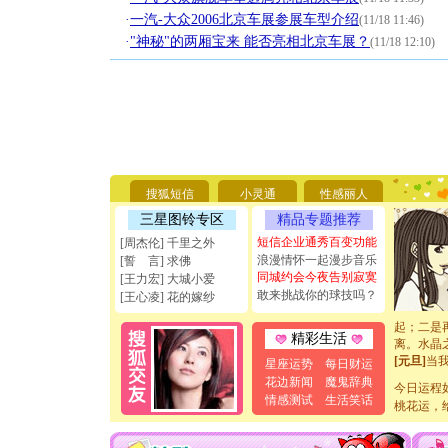
·
一汽-大众2006北京车展参展车型介绍
(11/18 11:46)
·
"神秘"的两厢宝来 能否亮相北京车展？
(11/18 12:10)
[圣诞节]
你太多，
要平安！
[圣诞节]
能正大光明
搜狐短信
小灵通
性感丽人
天都要快
[圣诞节]
三星图铃专区
精品专题推荐
如意,快乐
短信企业通秀百变功能
[周杰伦] 千里之外
[元旦]
看
浪漫情怀一起漫步音乐
[誓 言] 求佛
断电。爱
同城约会今夜告别寂寞
[王力宏] 大城小爱
你是我专
敢来挑战你的球技吗？
[王心凌] 花的嫁纱
[元旦]
如
起；二是
离。水晶
精彩生活
[元旦]
当
星座运势
每日财运
泣，这痛
花边新闻
魔鬼辞典
卖了。水
今日运程
情感测试
生活笑话
[春节]
风
桃花运，
颜！冬去
道一声平