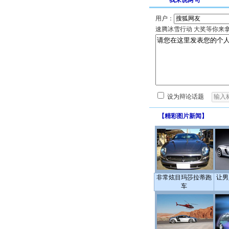
我来说两句
用户：
速腾冰雪行动 大奖等你来
设为辩论话题
【
精彩图片新闻
】
非常炫目玛莎拉蒂跑
让男
车