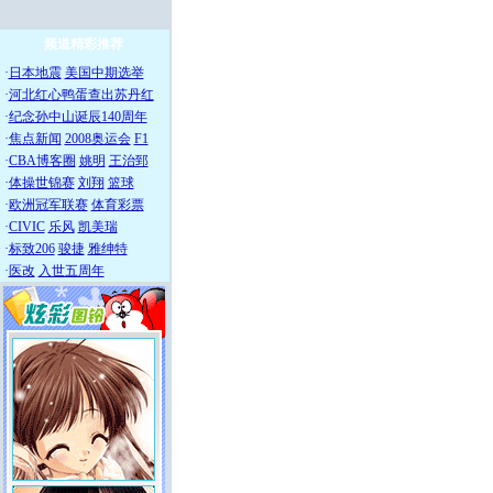
频道精彩推荐
·
日本地震
美国中期选举
·
河北红心鸭蛋查出苏丹红
·
纪念孙中山诞辰140周年
·
焦点新闻
2008奥运会
F1
·
CBA博客圈
姚明
王治郅
·
体操世锦赛
刘翔
篮球
·
欧洲冠军联赛
体育彩票
·
CIVIC
乐风
凯美瑞
·
标致206
骏捷
雅绅特
·
医改
入世五周年