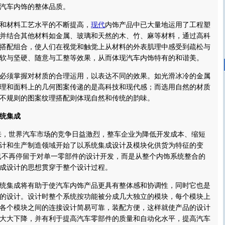
汽车内饰的整体品质。
材料工艺水平的不断提高，
现代
内饰产品中已大量地运用了工程塑
并结合其他材料如金属、玻璃和天然的木、竹、麻等材料，通过高科
搭配组合，使人们在视觉和触觉上从材料的外表肌理中感受到疏松与
软与坚硬、随意与工整等效果，从而体现汽车内饰特有的和谐美。
须掌握对材质的合理运用，以表达不同的效果。如光滑冰冷的金属
理和面料上的几何图案传递的是高科技和现代感；而选用自然的材质
不规则的图案纹理搭配则体现自然和传统的韵味。
统集成
来，世界汽车市场的竞争日益激烈，整车企业为降低开发成本、缩短
计和生产制造领域开始了以系统集成设计及模块化供货为特征的变
已不再停留于对单一零部件的设计开发，而是从整个内饰系统整合的
成设计的思想贯穿于整个设计过程。
集成将有助于使汽车内饰产品更具有整体感和协调性，同时它也是
的设计。设计时整个系统按功能被分成几大独立的模块，每个模块上
各个模块之间的连接设计简易可靠，装配方便，这样就使产品的设计
大大下降，并有利于提高汽车零部件的质量和自动化水平，提高汽车