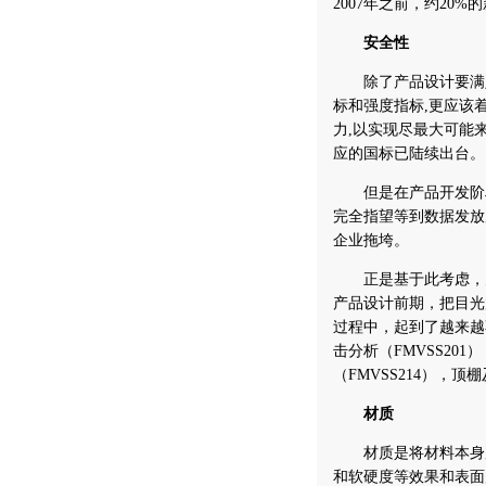
2007年之前，约20
安全性
除了产品设计要满足
标和强度指标,更应该
力,以实现尽最大可能
应的国标已陆续出台。
但是在产品开发阶段
完全指望等到数据发放
企业拖垮。
正是基于此考虑，为
产品设计前期，把目光放
过程中，起到了越来越
击分析（FMVSS20
（FMVSS214），顶
材质
材质是将材料本身所
和软硬度等效果和表面