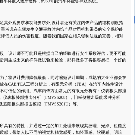
%的新车将嵌入蓝牙硬件，约60％的汽车将配备导航系统。
其外观要求和功能要求外,设计者还有关注内饰产品的结构刚度指
着重考虑在车辆发生交通事故时内饰产品对司机和乘员的安全保护能
来降低人员的伤害程度。随着我们国家在相关强制法规的完善，相对
，设计师不可能只是根据自己的经验进行安全系数评估，更不可能
后用生成出来的样件做试验来检验，那样做多了将很容易把一个好的
了将设计费用降低最低，同时缩短设计周期，成熟的大企业都会在
在CAE/FEA工程分析上，有限元分析（FEA）在汽车内饰件设计
不可低估的作用。汽车内饰方面常见的有限元分析有：仪表板头部撞
1），仪表板膝部撞击分析（FMVSS208），门板侧撞击吸能缓冲分析
棚及遮阳板头部撞击模拟（FMVSS201U）等。
具有的特性，并通过一定的加工处理来展现其纹理、光泽、粗糙度
质感，带给人以不同的视觉和触觉感受，如轻重感、软硬感、明暗