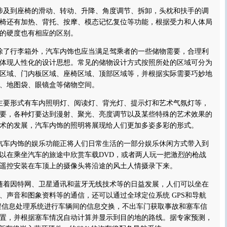
及到座椅的滑动、转动、升降、角度调节、拆卸，头枕和扶手的调
椅还有加热、背托、按摩、模态记忆复位等功能，根据受力和人体局
的硬度也有相应的区别。
了行李箱外，汽车内饰也应当满足驾乘者的一些储物需要，合理利
体现人性化的设计思想。常见的储物设计方式按照所处的区域可分为
区域、门内板区域、座椅区域、顶部区域等，并根据实际需要巧妙地
、地图袋、眼镜盒等储物空间。
要形式有车内照明灯、阅读灯、背光灯、提示灯和艺术气氛灯等，
要，各种灯要达到漫射、聚光、亮度调节以及某些特殊的艺术效果的
术的发展，汽车内饰的照明将展现给人们更加多姿多彩的形式。
车内饰的娱乐功能正将人们日常生活的一部分娱乐休闲方式带入到
以在乘坐汽车的旅途中欣赏车载DVD，或者两人玩一把激烈的枪战
遥控安装在车顶上的摄像头将沿途的风土人情摄录下来。
着因特网、卫星通讯和蓝牙无线技术等的日益发展，人们可以坐在
、声音和图象资料等的通信，还可以通过全球定位系统 GPS和导航
”的远程信息处理系统进行车辆间的信息交换，不出车门获取事故和塞车信
置，并根据塞车情况自动计算并显示到目的地的路线。据专家预测，