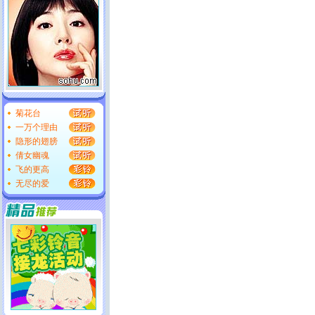
菊花台
一万个理由
隐形的翅膀
倩女幽魂
飞的更高
无尽的爱