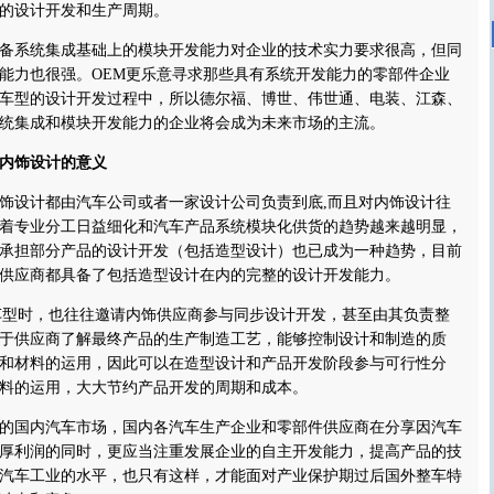
的设计开发和生产周期。
系统集成基础上的模块开发能力对企业的技术实力要求很高，但同
能力也很强。OEM更乐意寻求那些具有系统开发能力的零部件企业
车型的设计开发过程中，所以德尔福、博世、伟世通、电装、江森、
统集成和模块开发能力的企业将会成为未来市场的主流。
内饰设计的意义
设计都由汽车公司或者一家设计公司负责到底,而且对内饰设计往
着专业分工日益细化和汽车产品系统模块化供货的趋势越来越明显，
承担部分产品的设计开发（包括造型设计）也已成为一种趋势，目前
供应商都具备了包括造型设计在内的完整的设计开发能力。
型时，也往往邀请内饰供应商参与同步设计开发，甚至由其负责整
于供应商了解最终产品的生产制造工艺，能够控制设计和制造的质
和材料的运用，因此可以在造型设计和产品开发阶段参与可行性分
料的运用，大大节约产品开发的周期和成本。
国内汽车市场，国内各汽车生产企业和零部件供应商在分享因汽车
厚利润的同时，更应当注重发展企业的自主开发能力，提高产品的技
汽车工业的水平，也只有这样，才能面对产业保护期过后国外整车特