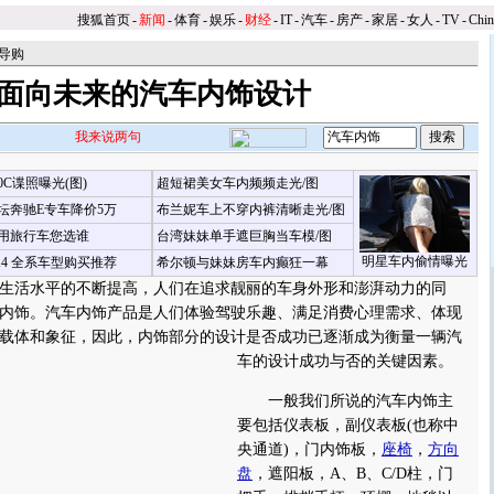
搜狐首页
-
新闻
-
体育
-
娱乐
-
财经
-
IT
-
汽车
-
房产
-
家居
-
女人
-
TV
-
Chi
导购
面向未来的汽车内饰设计
我来说两句
00C谍照曝光(图)
超短裙美女车内频频走光/图
坛奔驰E专车降价5万
布兰妮车上不穿内裤清晰走光/图
用旅行车您选谁
台湾妹妹单手遮巨胸当车模/图
明星车内偷情曝光
X4 全系车型购买推荐
希尔顿与妹妹房车内癫狂一幕
活水平的不断提高，人们在追求靓丽的车身外形和澎湃动力的同
内饰。汽车内饰产品是人们体验驾驶乐趣、满足消费心理需求、体现
载体和象征，因此，内饰部分的设计是否成功已逐渐成为衡量一辆汽
车的设计成功与否的关键因素。
一般我们所说的汽车内饰主
要包括仪表板，副仪表板(也称中
央通道)，门内饰板，
座椅
，
方向
盘
，遮阳板，A、B、C/D柱，门