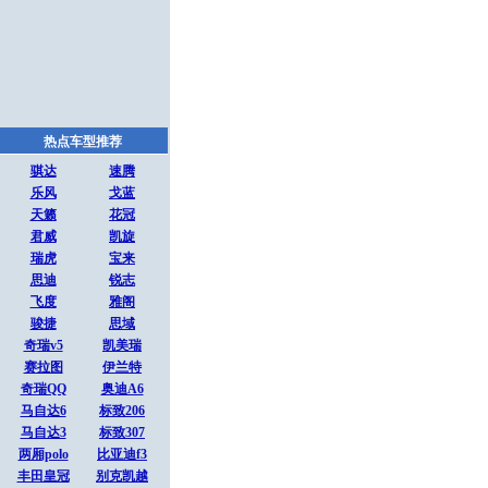
热点车型推荐
骐达
速腾
乐风
戈蓝
天籁
花冠
君威
凯旋
瑞虎
宝来
思迪
锐志
飞度
雅阁
骏捷
思域
奇瑞v5
凯美瑞
赛拉图
伊兰特
奇瑞QQ
奥迪A6
马自达6
标致206
马自达3
标致307
两厢polo
比亚迪f3
丰田皇冠
别克凯越