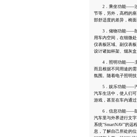
2．乘坐功能——涉
节等，另外，高档的座
部舒适度的差异，椅面
3．储物功能——除
用车内空间，在细微处
仪表板区域、副仪表板
设计诸如杯架、烟灰盒
4．照明功能——主
而且根据不同用途的需
氛围。随着电子照明技
5．娱乐功能——汽
汽车生活中，使人们可
游戏，甚至在车内通过
6．信息功能——随
汽车里与外界进行文字
系统“SmartNAV
息，了解自己所处的位