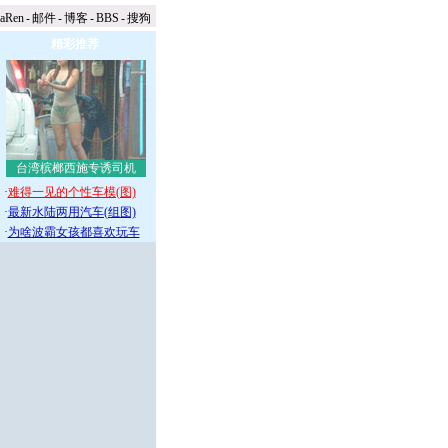
naRen
-
邮件
-
博客
-
BBS
-
搜狗
精彩推荐
台湾槟榔西施专诱司机
·
难得一见的个性车模(图)
·
最新水陆两用汽车(组图)
·
为啥波霸女孩都喜欢玩车