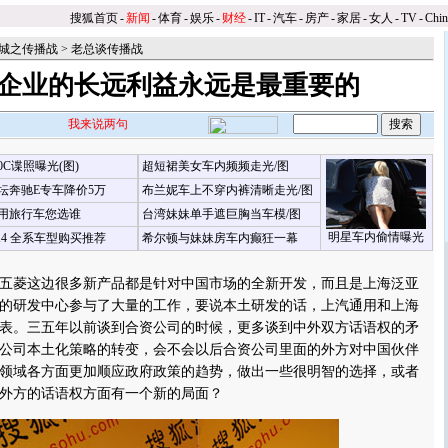
搜狐首页
-
新闻
-
体育
-
娱乐
-
财经
-
IT
-
汽车
-
房产
-
家居
-
女人
-
TV
-
Chi
城之传播战
>
老总谈传播战
企业的长远利益永远是最重要的
我来说两句
00C谍照曝光(图)
超短裙美女车内频频走光/图
坛奔驰E专车降价5万
布兰妮车上不穿内裤清晰走光/图
用旅行车您选谁
台湾妹妹单手遮巨胸当车模/图
明星车内偷情曝光
X4 全系车型购买推荐
希尔顿与妹妹房车内癫狂一幕
】
菱这边很多新产品都是针对中国市场的全新开发，而且是上海泛亚
的研发中心参与了大量的工作，要说本土研发的话，上汽通用和上海
表。三五年以前谈到合资公司的时候，更多谈到中外双方话语权的矛
国公司本土化策略的转变，会不会以后合资公司里面的外方对中国伙伴
领域各方面更加顺应政府政策的趋势，做出一些很明智的选择，或者
外方的话语权方面有一个新的局面？