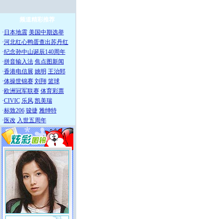
频道精彩推荐
·
日本地震
美国中期选举
·
河北红心鸭蛋查出苏丹红
·
纪念孙中山诞辰140周年
·
拼音输入法
焦点图新闻
·
香港电信展
姚明
王治郅
·
体操世锦赛
刘翔
篮球
·
欧洲冠军联赛
体育彩票
·
CIVIC
乐风
凯美瑞
·
标致206
骏捷
雅绅特
·
医改
入世五周年