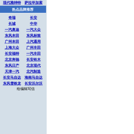
现代雅绅特
萨拉毕加索
热点品牌推荐
奇瑞
长安
长城
中华
一汽奥迪
一汽大众
东风本田
东风标致
广州本田
上汽通用
上海大众
广州丰田
长安福特
一汽丰田
北京奔驰
长安铃木
东风日产
北京现代
天津一汽
北汽制造
长安马自达
海南马自达
东风雪铁龙
长安沃尔沃
给编辑写信