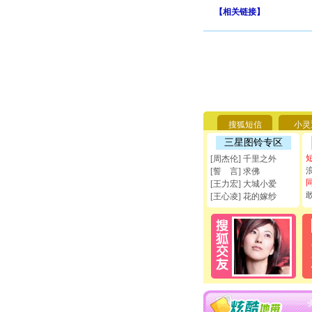
【
相关链接
】
搜狐短信
小灵
三星图铃专区
[周杰伦] 千里之外
[誓 言] 求佛
[王力宏] 大城小爱
[王心凌] 花的嫁纱