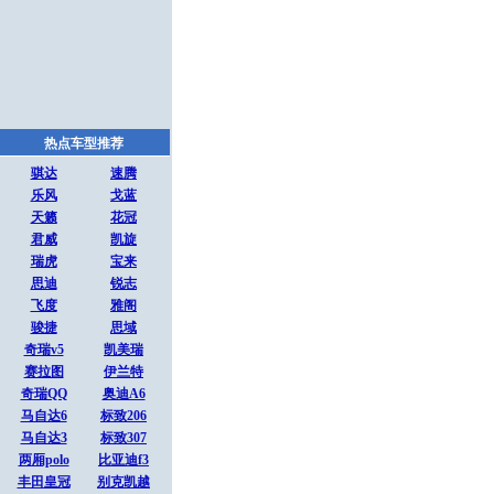
热点车型推荐
骐达
速腾
乐风
戈蓝
天籁
花冠
君威
凯旋
瑞虎
宝来
思迪
锐志
飞度
雅阁
骏捷
思域
奇瑞v5
凯美瑞
赛拉图
伊兰特
奇瑞QQ
奥迪A6
马自达6
标致206
马自达3
标致307
两厢polo
比亚迪f3
丰田皇冠
别克凯越