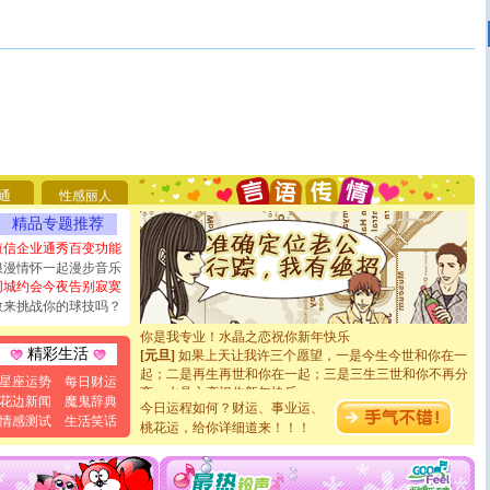
[圣诞节]
圣诞节到了，想想没什么送给你的，又不打算给
你太多，只有给你五千万：千万快乐！千万要健康！千万
要平安！千万要知足！千万不要忘记我！
通
性感丽人
[圣诞节]
不只这样的日子才会想起你,而是这样的日子才
能正大光明地骚扰你,告诉你,圣诞要快乐!新年要快乐!天
精品专题推荐
天都要快乐噢!
短信企业通秀百变功能
[圣诞节]
奉上一颗祝福的心,在这个特别的日子里,愿幸福,
浪漫情怀一起漫步音乐
如意,快乐,鲜花,一切美好的祝愿与你同在.圣诞快乐!
同城约会今夜告别寂寞
[元旦]
看到你我会触电；看不到你我要充电；没有你我会
敢来挑战你的球技吗？
断电。爱你是我职业，想你是我事业，抱你是我特长，吻
你是我专业！水晶之恋祝你新年快乐
[元旦]
如果上天让我许三个愿望，一是今生今世和你在一
精彩生活
起；二是再生再世和你在一起；三是三生三世和你不再分
星座运势
每日财运
离。水晶之恋祝你新年快乐
[元旦]
当我狠下心扭头离去那一刻，你在我身后无助地哭
花边新闻
魔鬼辞典
今日运程如何？财运、事业运、
泣，这痛楚让我明白我多么爱你。我转身抱住你：这猪不
情感测试
生活笑话
桃花运，给你详细道来！！！
卖了。水晶之恋祝你新年快乐。
[春节]
风柔雨润好月圆，半岛铁盒伴身边，每日尽显开心
颜！冬去春来似水如烟，劳碌人生需尽欢！听一曲轻歌，