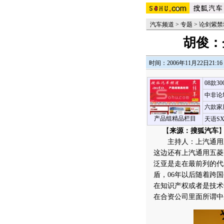
汽车频道
>
专题
>
论剑紫禁
胡俊：
时间：2006年11月22日21:16
08款3
中非论
六款家
产品组精品栏目
天语S
【
来源：搜狐汽车
主持人：上汽通用五
这边还有上汽通用五菱
泛亚是走在最前列的代
盾，06年以后随着跨
在知识产权或者是技术
在合资公司里面所谓中