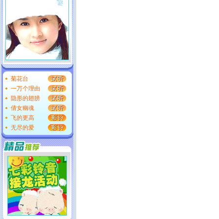
菊花台
一万个理由
隐形的翅膀
倩女幽魂
飞的更高
无尽的爱