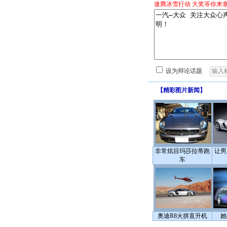
速腾冰雪行动 大奖等你来
设为辩论话题
【
精彩图片新闻
】
非常炫目玛莎拉蒂跑
让男
车
奥迪R8火拼直升机
她