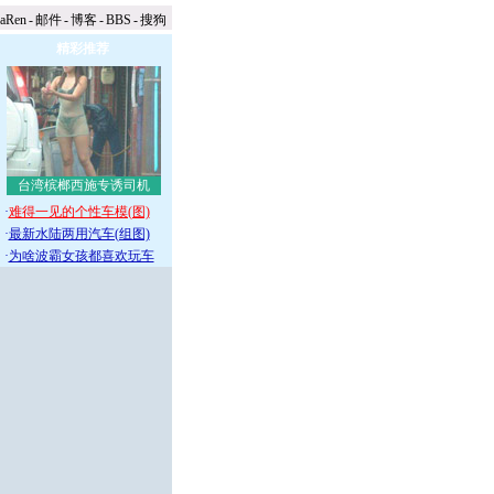
naRen
-
邮件
-
博客
-
BBS
-
搜狗
精彩推荐
台湾槟榔西施专诱司机
·
难得一见的个性车模(图)
·
最新水陆两用汽车(组图)
·
为啥波霸女孩都喜欢玩车