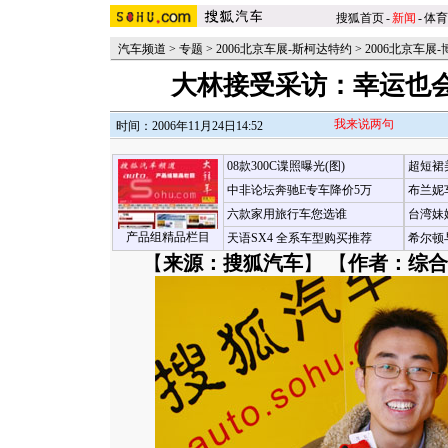
搜狐首页
-
新闻
-
体育
汽车频道
>
专题
>
2006北京车展-斯柯达特约
>
2006北京车展
大林接受采访：幸运也
我来说两句
时间：2006年11月24日14:52
08款300C谍照曝光(图)
超短裙
中非论坛奔驰E专车降价5万
布兰妮
六款家用旅行车您选谁
台湾妹
产品组精品栏目
天语SX4 全系车型购买推荐
希尔顿
【
来源：搜狐汽车
】 【
作者：综合