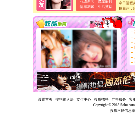
花边新闻
魔鬼辞典
今日运程
卖了。水
情感测试
生活笑话
[春节]
桃花运，
风
颜！冬去
道一声平
[春节]
传
片叶子是
送你一棵
[圣诞节]
你太多，
要平安！
[圣诞节]
能正大光明
天都要快
[圣诞节]
如意,快乐
[元旦]
看
断电。爱
你是我专
[元旦]
如
设置首页
-
搜狗输入法
-
支付中心
-
搜狐招聘
-
广告服务
-
客
起；二是
Copyright © 2018 Sohu.com I
离。水晶
搜狐不良信息
[元旦]
当
泣，这痛
卖了。水
[春节]
风
颜！冬去