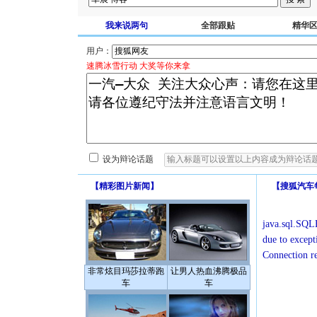
我来说两句
全部跟贴
精华
用户：
速腾冰雪行动 大奖等你来拿
设为辩论话题
【
精彩图片新闻
】
【
搜狐汽车
java.sql.SQLE
due to except
Connection r
非常炫目玛莎拉蒂跑
让男人热血沸腾极品
车
车