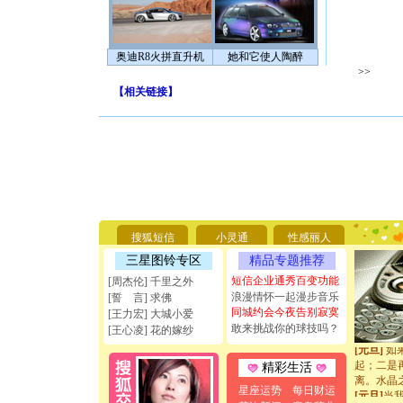
奥迪R8火拼直升机
她和它使人陶醉
>>
【
相关链接
】
[圣诞节]
你太多，
要平安！
[圣诞节]
能正大光明
搜狐短信
小灵通
性感丽人
天都要快
三星图铃专区
精品专题推荐
[圣诞节]
如意,快乐
短信企业通秀百变功能
[周杰伦] 千里之外
[元旦]
看
浪漫情怀一起漫步音乐
[誓 言] 求佛
断电。爱
同城约会今夜告别寂寞
[王力宏] 大城小爱
你是我专
敢来挑战你的球技吗？
[王心凌] 花的嫁纱
[元旦]
如
起；二是
精彩生活
离。水晶
[元旦]
当
星座运势
每日财运
泣，这痛