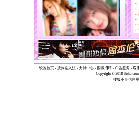
送你一棵
[圣诞节]
你太多，
要平安！
[圣诞节]
能正大光明
天都要快
[圣诞节]
如意,快乐
[元旦]
看
断电。爱
你是我专
[元旦]
如
设置首页
-
搜狗输入法
-
支付中心
-
搜狐招聘
-
广告服务
-
客
起；二是
Copyright © 2018 Sohu.com I
离。水晶
搜狐不良信息
[元旦]
当
泣，这痛
卖了。水
[春节]
风
颜！冬去
道一声平
[春节]
传
片叶子是
送你一棵