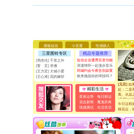
[圣诞节]
你太多，
要平安！
[圣诞节]
能正大光明
搜狐短信
小灵通
性感丽人
天都要快
三星图铃专区
精品专题推荐
[圣诞节]
如意,快乐
短信企业通秀百变功能
[周杰伦] 千里之外
[元旦]
看
浪漫情怀一起漫步音乐
[誓 言] 求佛
断电。爱
同城约会今夜告别寂寞
[王力宏] 大城小爱
你是我专
敢来挑战你的球技吗？
[王心凌] 花的嫁纱
[元旦]
如
起；二是
精彩生活
离。水晶
[元旦]
当
星座运势
每日财运
泣，这痛
花边新闻
魔鬼辞典
今日运程
卖了。水
情感测试
生活笑话
桃花运，
[春节]
风
颜！冬去
道一声平
[春节]
传
片叶子是