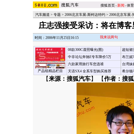
搜狐首页
-
新闻
-
体育
汽车频道
>
专题
>
2006北京车展-斯柯达特约
>
2006北京车展
庄志强接受采访：将在博客
我来说两句
时间：2006年11月25日16:15
08款300C谍照曝光(图)
超短裙
中非论坛奔驰E专车降价5万
布兰妮
六款家用旅行车您选谁
台湾妹
产品组精品栏目
天语SX4 全系车型购买推荐
希尔顿
【
来源：搜狐汽车
】 【
作者：搜狐