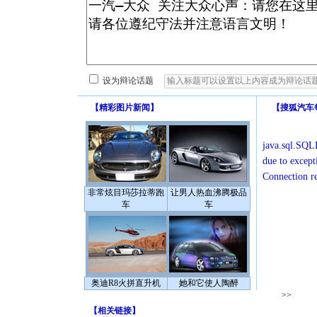
设为辩论话题
【
精彩图片新闻
】
【
搜狐汽车
java.sql.SQLE
due to except
Connection r
非常炫目玛莎拉蒂跑
让男人热血沸腾极品
车
车
奥迪R8火拼直升机
她和它使人陶醉
>>
【
相关链接
】