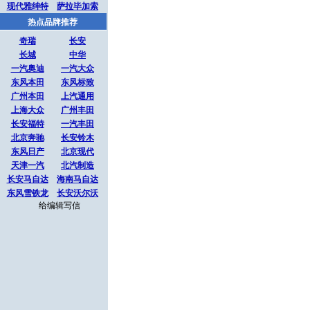
现代雅绅特
萨拉毕加索
热点品牌推荐
奇瑞
长安
长城
中华
一汽奥迪
一汽大众
东风本田
东风标致
广州本田
上汽通用
上海大众
广州丰田
长安福特
一汽丰田
北京奔驰
长安铃木
东风日产
北京现代
天津一汽
北汽制造
长安马自达
海南马自达
东风雪铁龙
长安沃尔沃
给编辑写信