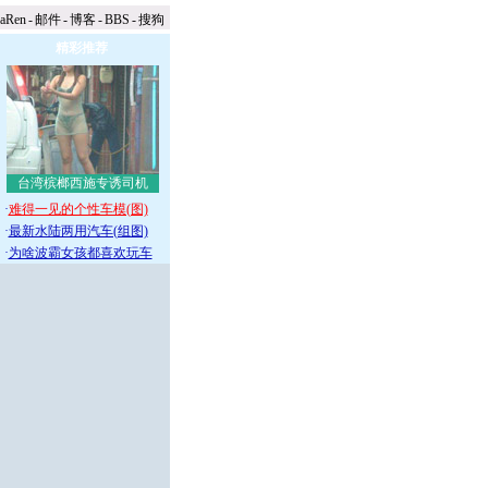
naRen
-
邮件
-
博客
-
BBS
-
搜狗
精彩推荐
台湾槟榔西施专诱司机
·
难得一见的个性车模(图)
·
最新水陆两用汽车(组图)
·
为啥波霸女孩都喜欢玩车