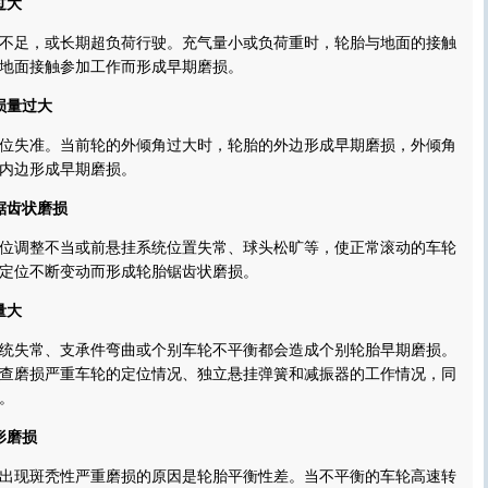
过大
足，或长期超负荷行驶。充气量小或负荷重时，轮胎与地面的接触
地面接触参加工作而形成早期磨损。
损量过大
失准。当前轮的外倾角过大时，轮胎的外边形成早期磨损，外倾角
内边形成早期磨损。
锯齿状磨损
调整不当或前悬挂系统位置失常、球头松旷等，使正常滚动的车轮
定位不断变动而形成轮胎锯齿状磨损。
量大
失常、支承件弯曲或个别车轮不平衡都会造成个别轮胎早期磨损。
查磨损严重车轮的定位情况、独立悬挂弹簧和减振器的工作情况，同
。
形磨损
现斑秃性严重磨损的原因是轮胎平衡性差。当不平衡的车轮高速转