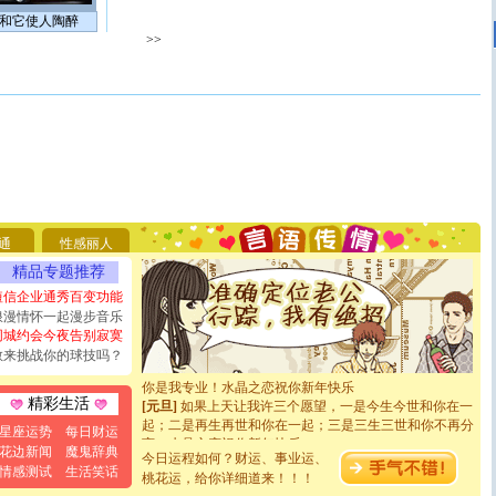
和它使人陶醉
>>
[圣诞节]
圣诞节到了，想想没什么送给你的，又不打算给
你太多，只有给你五千万：千万快乐！千万要健康！千万
要平安！千万要知足！千万不要忘记我！
通
性感丽人
[圣诞节]
不只这样的日子才会想起你,而是这样的日子才
能正大光明地骚扰你,告诉你,圣诞要快乐!新年要快乐!天
精品专题推荐
天都要快乐噢!
短信企业通秀百变功能
[圣诞节]
奉上一颗祝福的心,在这个特别的日子里,愿幸福,
浪漫情怀一起漫步音乐
如意,快乐,鲜花,一切美好的祝愿与你同在.圣诞快乐!
同城约会今夜告别寂寞
[元旦]
看到你我会触电；看不到你我要充电；没有你我会
敢来挑战你的球技吗？
断电。爱你是我职业，想你是我事业，抱你是我特长，吻
你是我专业！水晶之恋祝你新年快乐
[元旦]
如果上天让我许三个愿望，一是今生今世和你在一
精彩生活
起；二是再生再世和你在一起；三是三生三世和你不再分
星座运势
每日财运
离。水晶之恋祝你新年快乐
花边新闻
魔鬼辞典
[元旦]
当我狠下心扭头离去那一刻，你在我身后无助地哭
今日运程如何？财运、事业运、
情感测试
生活笑话
泣，这痛楚让我明白我多么爱你。我转身抱住你：这猪不
桃花运，给你详细道来！！！
卖了。水晶之恋祝你新年快乐。