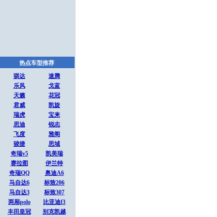
热点车型推荐
骐达
速腾
乐风
戈蓝
天籁
花冠
君威
凯旋
瑞虎
宝来
思迪
锐志
飞度
雅阁
骏捷
思域
奇瑞v5
凯美瑞
赛拉图
伊兰特
奇瑞QQ
奥迪A6
马自达6
标致206
马自达3
标致307
两厢polo
比亚迪f3
丰田皇冠
别克凯越