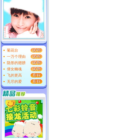
菊花台
一万个理由
隐形的翅膀
倩女幽魂
飞的更高
无尽的爱