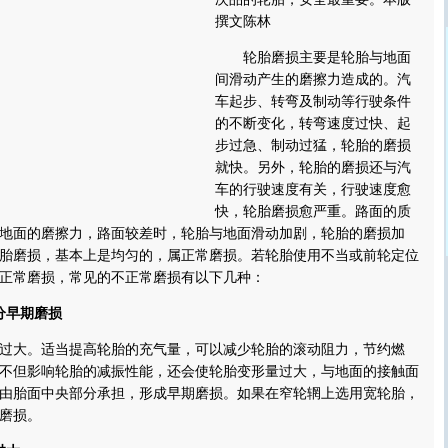
撰文陈林
轮胎磨损主要是轮胎与地面
间滑动产生的磨擦力造成的。汽
车起步、转弯及制动等行驶条件
的不断变化，转弯速度过快、起
步过急、制动过猛，轮胎的磨损
就快。另外，轮胎的磨损还与汽
车的行驶速度有关，行驶速度愈
快，轮胎磨损愈严重。路面的质
地面的磨擦力，路面较差时，轮胎与地面滑动加剧，轮胎的磨损加
胎磨损，基本上是均匀的，属正常磨损。若轮胎使用不当或前轮定位
正常磨损，常见的不正常磨损有以下几种：
分早期磨损
大。适当提高轮胎的充气量，可以减少轮胎的滚动阻力，节约燃
不但影响轮胎的减振性能，还会使轮胎变形量过大，与地面的接触面
由胎面中央部分承担，形成早期磨损。如果在窄轮辋上选用宽轮胎，
磨损。