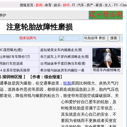
搜狐首页
-
新闻
-
体育
-
娱乐
-
财经
-
IT
-
汽车
-
房产
-
家居
-
女人
-
TV
-
Chi
养护
注意轮胎故障性磨损
我来说两句
00C谍照曝光(图)
超短裙美女车内频频走光/图
坛奔驰E专车降价5万
布兰妮车上不穿内裤清晰走光/图
用旅行车您选谁
台湾妹妹单手遮巨胸当车模/图
明星车内偷情曝光
X4 全系车型购买推荐
希尔顿与妹妹房车内癫狂一幕
网-深圳特区报
】 【
作者：综合报道
】
事故是因为爆胎，在交通事故里，
轮胎
原因比例很大。炎热天气行
远，道路条件恶劣等原因，都很容易造成胎温急剧上升，胎内气压也
胶老化，降低帘线与橡胶的粘合力，致使帘布层脱空或爆破损坏。
关
心和爱护好自己爱车的轮胎，及
时检查轮胎是否属于正常状态，
其实就是在关心自己的安全，不
要因为省钱而不更换或者买便宜
次品的轮胎，安全最重要。本版