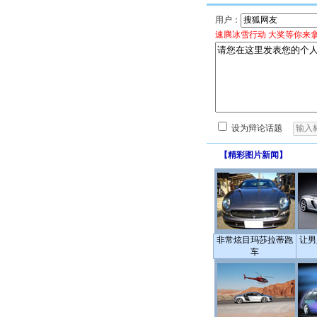
用户：
速腾冰雪行动 大奖等你来
设为辩论话题
【
精彩图片新闻
】
非常炫目玛莎拉蒂跑
让男
车