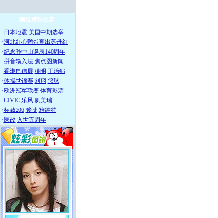
频道精彩推荐
·
日本地震
美国中期选举
·
河北红心鸭蛋查出苏丹红
·
纪念孙中山诞辰140周年
·
拼音输入法
焦点图新闻
·
香港电信展
姚明
王治郅
·
体操世锦赛
刘翔
篮球
·
欧洲冠军联赛
体育彩票
·
CIVIC
乐风
凯美瑞
·
标致206
骏捷
雅绅特
·
医改
入世五周年