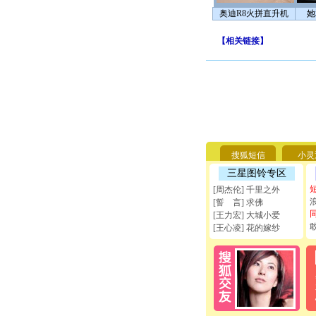
奥迪R8火拼直升机
她
【
相关链接
】
搜狐短信
小灵
三星图铃专区
[周杰伦] 千里之外
[誓 言] 求佛
[王力宏] 大城小爱
[王心凌] 花的嫁纱