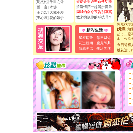
[圣诞节]
短信企业通秀百变功能
[周杰伦] 千里之外
如意,快乐
浪漫情怀一起漫步音乐
[誓 言] 求佛
[元旦]
看
同城约会今夜告别寂寞
[王力宏] 大城小爱
断电。爱
敢来挑战你的球技吗？
[王心凌] 花的嫁纱
你是我专
[元旦]
如
精彩生活
起；二是
离。水晶
星座运势
每日财运
[元旦]
当
花边新闻
魔鬼辞典
今日运程
泣，这痛
情感测试
生活笑话
桃花运，
卖了。水
[春节]
风
颜！冬去
道一声平
[春节]
传
片叶子是
送你一棵
[圣诞节]
你太多，
要平安！
[圣诞节]
能正大光明
天都要快
[圣诞节]
如意,快乐
[元旦]
看
断电。爱