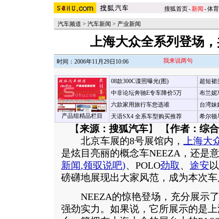
搜狐首页
-
新闻
-
体育
汽车频道
>
汽车新闻
>
产业新闻
上海大众全系列登场，
我来说两句
时间：2006年11月29日10:06
08款300C谍照曝光(图)
超短裙
中非论坛奔驰E专车降价5万
布兰妮
六款家用旅行车您选谁
台湾妹
产品组精品栏目
天语SX4 全系车型购买推荐
希尔顿
【
来源：搜狐汽车
】 【
作者：综合
北京车展的8号展馆内，
上海大
是炫目亮丽的概念车NEEZA，还是意气
新闻
,
领驭说吧
)
、POLO
劲取
、
途安
以
磅礴地展现出大家风范，成为本次车
NEEZA的惊艳登场，充分展示了
强劲实力。如果说，它所展示的是上