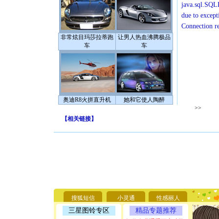
java.sql.SQLE
due to except
Connection r
非常炫目玛莎拉蒂跑
让男人热血沸腾极品
车
车
奥迪R8火拼直升机
她和它使人陶醉
>>
【
相关链接
】
[圣诞节]
你太多，
要平安！
[圣诞节]
搜狐短信
小灵通
性感丽人
能正大光明
三星图铃专区
精品专题推荐
天都要快