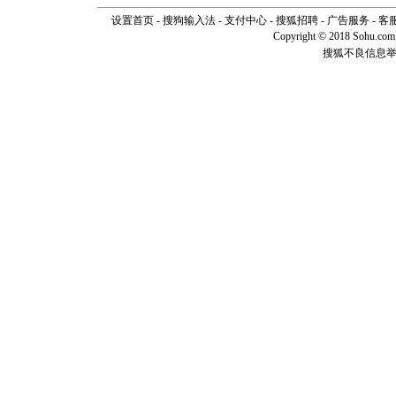
你是我专
设置首页
-
搜狗输入法
-
支付中心
-
搜狐招聘
-
广告服务
-
客
[元旦]
如
Copyright © 2018 Sohu.com I
起；二是
搜狐不良信息
离。水晶
[元旦]
当
泣，这痛
卖了。水
[春节]
风
颜！冬去
道一声平
[春节]
传
片叶子是
送你一棵