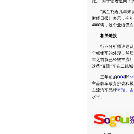
托。”对于记者追问：
“索兰托近几年来发
财经日报》表示，今年
4000辆，这个业绩仅
相关链接
行业分析师许达认为，
个畅销车的外形，然后
年之前就已经被主流厂
这些“克隆”车在二线
三年前的
QQ
和
Spa
主品牌车放弃抄袭和模
主流汽车品牌
奇瑞
、
吉
水平。