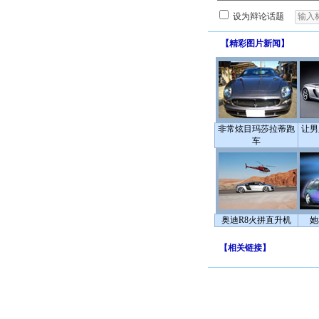
设为辩论话题
【
精彩图片新闻
】
非常炫目玛莎拉蒂跑
让男
车
奥迪R8火拼直升机
她
【
相关链接
】