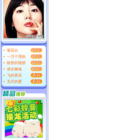
菊花台
一万个理由
隐形的翅膀
倩女幽魂
飞的更高
无尽的爱