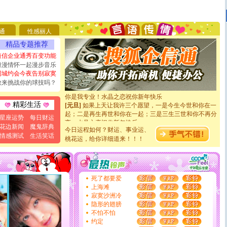
[圣诞节]
圣诞节到了，想想没什么送给你的，又不打算给
你太多，只有给你五千万：千万快乐！千万要健康！千万
要平安！千万要知足！千万不要忘记我！
通
性感丽人
[圣诞节]
不只这样的日子才会想起你,而是这样的日子才
能正大光明地骚扰你,告诉你,圣诞要快乐!新年要快乐!天
精品专题推荐
天都要快乐噢!
短信企业通秀百变功能
[圣诞节]
奉上一颗祝福的心,在这个特别的日子里,愿幸福,
浪漫情怀一起漫步音乐
如意,快乐,鲜花,一切美好的祝愿与你同在.圣诞快乐!
同城约会今夜告别寂寞
[元旦]
看到你我会触电；看不到你我要充电；没有你我会
敢来挑战你的球技吗？
断电。爱你是我职业，想你是我事业，抱你是我特长，吻
你是我专业！水晶之恋祝你新年快乐
[元旦]
如果上天让我许三个愿望，一是今生今世和你在一
精彩生活
起；二是再生再世和你在一起；三是三生三世和你不再分
星座运势
每日财运
离。水晶之恋祝你新年快乐
花边新闻
魔鬼辞典
[元旦]
当我狠下心扭头离去那一刻，你在我身后无助地哭
今日运程如何？财运、事业运、
泣，这痛楚让我明白我多么爱你。我转身抱住你：这猪不
情感测试
生活笑话
桃花运，给你详细道来！！！
卖了。水晶之恋祝你新年快乐。
[春节]
风柔雨润好月圆，半岛铁盒伴身边，每日尽显开心
颜！冬去春来似水如烟，劳碌人生需尽欢！听一曲轻歌，
道一声平安！新年吉祥万事如愿
[春节]
传说薰衣草有四片叶子：第一片叶子是信仰，第二
死了都要爱
片叶子是希望，第三片叶子是爱情，第四片叶子是幸运。
上海滩
送你一棵薰衣草，愿你新年快乐！
寂寞沙洲冷
[圣诞节]
圣诞节到了，想想没什么送给你的，又不打算给
隐形的翅膀
你太多，只有给你五千万：千万快乐！千万要健康！千万
不怕不怕
要平安！千万要知足！千万不要忘记我！
约定