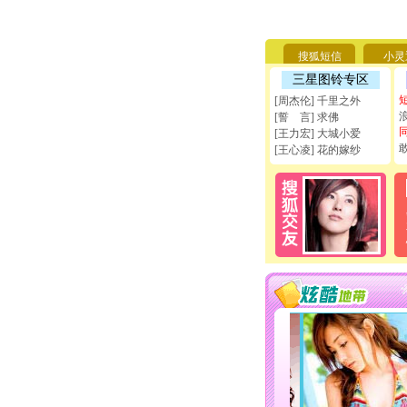
搜狐短信
小灵
三星图铃专区
[周杰伦] 千里之外
[誓 言] 求佛
[王力宏] 大城小爱
[王心凌] 花的嫁纱