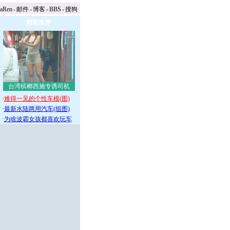
naRen
-
邮件
-
博客
-
BBS
-
搜狗
精彩推荐
台湾槟榔西施专诱司机
·
难得一见的个性车模(图)
·
最新水陆两用汽车(组图)
·
为啥波霸女孩都喜欢玩车