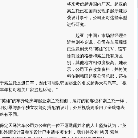
将来考虑起诉国内厂家。起亚的
索兰托已在国内发现多起涉嫌抄
袭设计事件，公司正对这些车型
进行研究。
起亚（中国）市场部经理金
近兰则补充说，公司在车展现场
已注意到天马“英雄”SUV，该车
除前脸的格栅和索兰托有所区
别，其他地方相似度极高。她表
示，公司正在收集资料，并将资
料传到韩国起亚公司总部，还在
于索兰托是进口车，因此可能以韩国起亚的名义起诉天马汽车。“根
年年初对相关厂家提起诉讼。”
英雄”的车身轮廓与起亚索兰托相似，尾灯的轮廓也和索兰托一样，
明灯罩与多个独立功能灯搭配的设计；外后视镜则采用了全镀铬表
略有不同。
定天马汽车公司办公室的一位不愿透露姓名的人士坚持认为，“英
“其外观设计及整车设计已申请多项专利，我们并没有‘拷贝’索兰