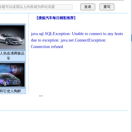
【
搜狐汽车每日精彩推荐
】
java.sql.SQLException: Unable to connect to any hosts
due to exception: java.net.ConnectException:
Connection refused
人热血沸腾极品
车
和它使人陶醉
>>