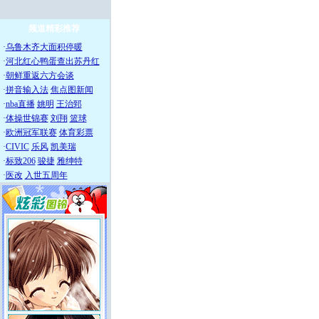
频道精彩推荐
·
乌鲁木齐大面积停暖
·
河北红心鸭蛋查出苏丹红
·
朝鲜重返六方会谈
·
拼音输入法
焦点图新闻
·
nba直播
姚明
王治郅
·
体操世锦赛
刘翔
篮球
·
欧洲冠军联赛
体育彩票
·
CIVIC
乐风
凯美瑞
·
标致206
骏捷
雅绅特
·
医改
入世五周年