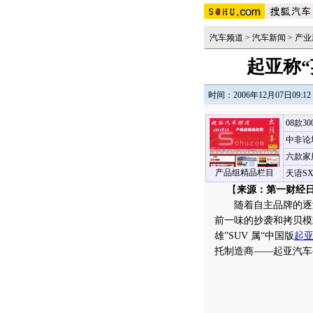
汽车频道
>
汽车新闻
>
产业
起亚称
时间：2006年12月07日09:12
08款3
中非论
六款家
产品组精品栏目
天语S
【
来源：第一财经
随着自主品牌的逐渐
前一味的抄袭和拷贝模
雄”SUV 属“中国版
起
托制造商——起亚汽车