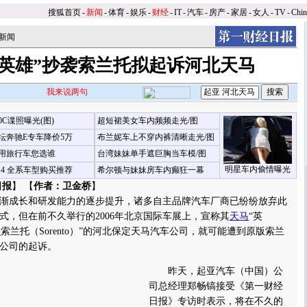
搜狐首页
-
新闻
-
体育
-
娱乐
-
财经
-
IT
-
汽车
-
房产
-
家居
-
女人
-
TV
-
Chi
新闻
“英雄”抄袭索兰托拟起诉河北天马
我来说两句
00C谍照曝光(图)
超短裙美女车内频频走光/图
坛奔驰E专车降价5万
布兰妮车上不穿内裤清晰走光/图
用旅行车您选谁
台湾妹妹单手遮巨胸当车模/图
明星车内偷情曝光
X4 全系车型购买推荐
希尔顿与妹妹房车内癫狂一幕
日报
】 【
作者：卫金桥
】
成长和研发能力的逐步提升，诸多自主品牌汽车厂商已纷纷放弃此
式，但在前不久举行的2006年北京国际车展上，宣称其
天马
“英
亚
索兰托（Sorento）”的河北保定天马汽车公司，就可能遭到原版索兰
公司的起诉。
昨天，起亚汽车（中国）公
司总经理郑畅镐接受《第一财经
日报》专访时表示，将在不久的