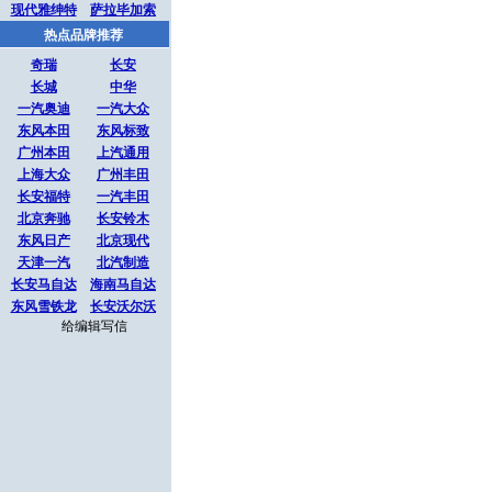
现代雅绅特
萨拉毕加索
热点品牌推荐
奇瑞
长安
长城
中华
一汽奥迪
一汽大众
东风本田
东风标致
广州本田
上汽通用
上海大众
广州丰田
长安福特
一汽丰田
北京奔驰
长安铃木
东风日产
北京现代
天津一汽
北汽制造
长安马自达
海南马自达
东风雪铁龙
长安沃尔沃
给编辑写信