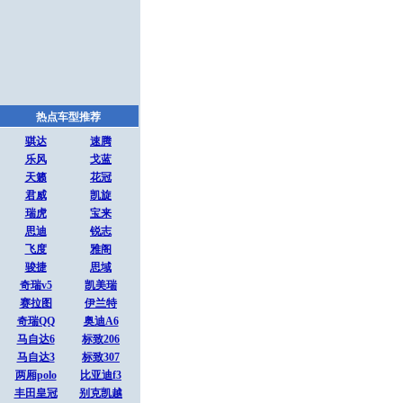
热点车型推荐
骐达
速腾
乐风
戈蓝
天籁
花冠
君威
凯旋
瑞虎
宝来
思迪
锐志
飞度
雅阁
骏捷
思域
奇瑞v5
凯美瑞
赛拉图
伊兰特
奇瑞QQ
奥迪A6
马自达6
标致206
马自达3
标致307
两厢polo
比亚迪f3
丰田皇冠
别克凯越