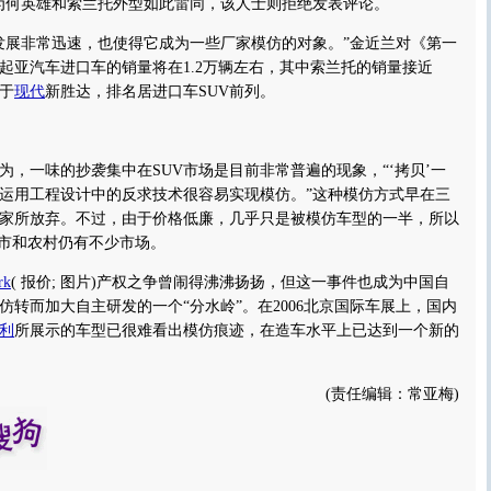
为何英雄和索兰托外型如此雷同，该人士则拒绝发表评论。
展非常迅速，也使得它成为一些厂家模仿的对象。”金近兰对《第一
起亚汽车进口车的销量将在1.2万辆左右，其中索兰托的销量接近
次于
现代
新胜达，排名居进口车SUV前列。
一味的抄袭集中在SUV市场是目前非常普遍的现象，“‘拷贝’一
运用工程设计中的反求技术很容易实现模仿。”这种模仿方式早在三
家所放弃。不过，由于价格低廉，几乎只是被模仿车型的一半，所以
城市和农村仍有不少市场。
rk
(
报价
;
图片
)产权之争曾闹得沸沸扬扬，但这一事件也成为中国自
仿转而加大自主研发的一个“分水岭”。在2006北京国际车展上，国内
利
所展示的车型已很难看出模仿痕迹，在造车水平上已达到一个新的
(责任编辑：常亚梅)