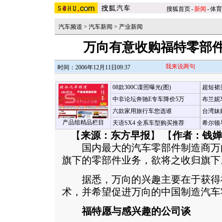
搜狐首页
-
新闻
-
体育
汽车频道
>
汽车新闻
>
产业新闻
万向有意收购福特零部件
我来说两句
时间：2006年12月11日09:37
08款300C谍照曝光(图)
超短裙
中非论坛奔驰E专车降价5万
布兰妮
六款家用旅行车您选谁
台湾妹
产品组精品栏目
天语SX4 全系车型购买推荐
希尔顿
【
来源：东方早报
】 【
作者：钱婵
国内最大的汽车零部件制造商万
旗下的零部件业务，欲将之收归旗下
据悉，万向的兴趣主要在于获得
术，并希望促进万向的中国制造汽车
福特愿与感兴趣的公司谈