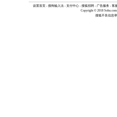
断电。爱
设置首页
-
搜狗输入法
-
支付中心
-
搜狐招聘
-
广告服务
-
客
你是我专
Copyright © 2018 Sohu.com I
[元旦]
如
起；二是
搜狐不良信息
离。水晶
[元旦]
当
泣，这痛
卖了。水
[春节]
风
颜！冬去
道一声平
[春节]
传
片叶子是
送你一棵