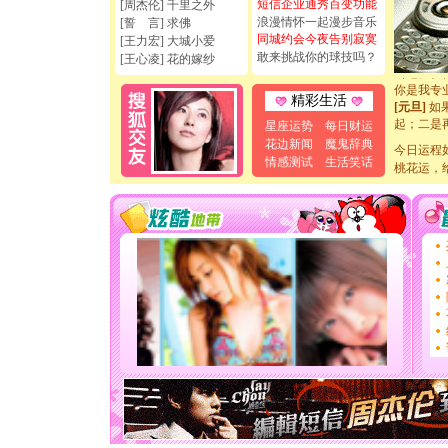
短信企业通秀百变功能
[周杰伦] 千里之外
[圣诞节]
浪漫情怀一起漫步音乐
[誓 言] 求佛
如意,快乐
同城约会今夜告别寂寞
[王力宏] 大城小爱
[元旦]
看
敢来挑战你的球技吗？
[王心凌] 花的嫁纱
断电。爱
你是我专
[元旦]
如
精彩生活
起；二是
星座运势
每日财运
离。水晶
花边新闻
魔鬼辞典
[元旦]
当
今日运程
情感测试
生活笑话
泣，这痛
桃花运，
卖了。水
[春节]
风
颜！冬去
道一声平
[春节]
传
片叶子是
送你一棵
[圣诞节]
你太多，
要平安！
[圣诞节]
能正大光明
天都要快
[圣诞节]
如意,快乐
[元旦]
看