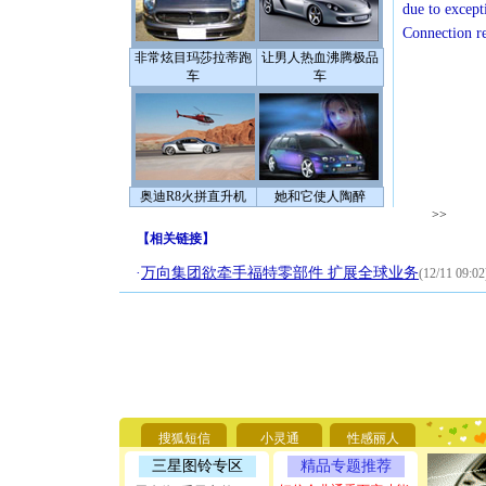
due to except
Connection r
非常炫目玛莎拉蒂跑
让男人热血沸腾极品
车
车
奥迪R8火拼直升机
她和它使人陶醉
>>
【
相关链接
】
·
万向集团欲牵手福特零部件 扩展全球业务
(12/11 09:02
[圣诞节]
你太多，
要平安！
搜狐短信
小灵通
性感丽人
[圣诞节]
能正大光明
三星图铃专区
精品专题推荐
天都要快