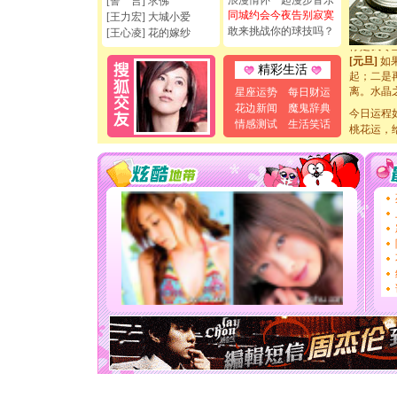
浪漫情怀一起漫步音乐
[誓 言] 求佛
[元旦]
看
同城约会今夜告别寂寞
[王力宏] 大城小爱
断电。爱
敢来挑战你的球技吗？
[王心凌] 花的嫁纱
你是我专
[元旦]
如
精彩生活
起；二是
离。水晶
星座运势
每日财运
[元旦]
当
花边新闻
魔鬼辞典
今日运程
泣，这痛
情感测试
生活笑话
桃花运，
卖了。水
[春节]
风
颜！冬去
道一声平
[春节]
传
片叶子是
送你一棵
[圣诞节]
你太多，
要平安！
[圣诞节]
能正大光明
天都要快
[圣诞节]
如意,快乐
[元旦]
看
断电。爱
你是我专