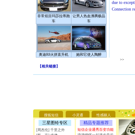
due to except
Connection r
非常炫目玛莎拉蒂跑
让男人热血沸腾极品
车
车
奥迪R8火拼直升机
她和它使人陶醉
>>
【
相关链接
】
[圣诞节]
你太多，
要平安！
[圣诞节]
搜狐短信
小灵通
性感丽人
能正大光明
三星图铃专区
精品专题推荐
天都要快
[圣诞节]
短信企业通秀百变功能
[周杰伦] 千里之外
如意,快乐