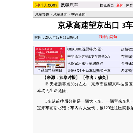
搜狐首页
-
新闻
-
体育
汽车频道
>
汽车新闻
>
交通新闻
京承高速望京出口 3
我来说两句
时间：2006年12月11日09:54
08款300C谍照曝光(图)
超短裙
中非论坛奔驰E专车降价5万
布兰妮
六款家用旅行车您选谁
台湾妹
产品组精品栏目
天语SX4 全系车型购买推荐
希尔顿
【
来源：京华时报
】 【
作者：穆奕
】
昨天凌晨零点30分左右，京承高速望京科技园区出
幸均无生命危险。
3车从前往后分别是一辆大卡车、一辆宝来车和一
宝来车前后尽毁；车内两人受伤，被120送往医院救