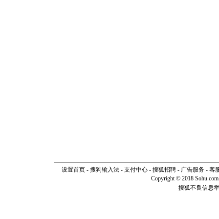
[元旦]
如
起；二是
离。水晶
[元旦]
当
泣，这痛
卖了。水
[春节]
风
颜！冬去
道一声平
[春节]
传
片叶子是
送你一棵
设置首页
-
搜狗输入法
-
支付中心
-
搜狐招聘
-
广告服务
-
客
Copyright © 2018 Sohu.com I
搜狐不良信息