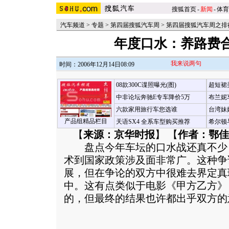
搜狐首页
-
新闻
-
体育
汽车频道
>
专题
>
第四届搜狐汽车周
>
第四届搜狐汽车周之排
年度口水：养路费
我来说两句
时间：2006年12月14日08:09
08款300C谍照曝光(图)
超短裙
中非论坛奔驰E专车降价5万
布兰妮
六款家用旅行车您选谁
台湾妹
产品组精品栏目
天语SX4 全系车型购买推荐
希尔顿
【
来源：京华时报
】 【
作者：鄂佳
盘点今年车坛的口水战还真不少
术到国家政策涉及面非常广。这种争
展，但在争论的双方中很难去界定真
中。这有点类似于电影《甲方乙方》
的，但最终的结果也许都出乎双方的