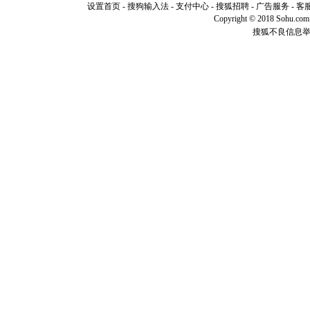
设置首页
-
搜狗输入法
-
支付中心
-
搜狐招聘
-
广告服务
-
客
[元旦]
如
Copyright © 2018 Sohu.com I
起；二是
搜狐不良信息
离。水晶
[元旦]
当
泣，这痛
卖了。水
[春节]
风
颜！冬去
道一声平
[春节]
传
片叶子是
送你一棵