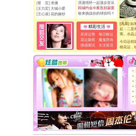
如意,快乐
浪漫情怀一起漫步音乐
[誓 言] 求佛
[元旦]
看
同城约会今夜告别寂寞
[王力宏] 大城小爱
断电。爱
敢来挑战你的球技吗？
[王心凌] 花的嫁纱
你是我专
[元旦]
如
精彩生活
起；二是
离。水晶
星座运势
每日财运
[元旦]
当
花边新闻
魔鬼辞典
今日运程
泣，这痛
情感测试
生活笑话
桃花运，
卖了。水
[春节]
风
颜！冬去
道一声平
[春节]
传
片叶子是
送你一棵
[圣诞节]
你太多，
要平安！
[圣诞节]
能正大光明
天都要快
[圣诞节]
如意,快乐
[元旦]
看
断电。爱
你是我专