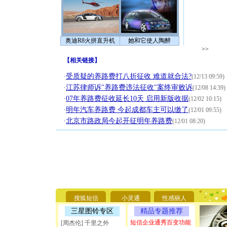
奥迪R8火拼直升机
她和它使人陶醉
>>
【
相关链接
】
·
受质疑的养路费打八折征收 难道就合法?
(12/13 09:59)
·
江苏律师诉"养路费违法征收"案终审败诉
(12/08 14:39)
·
07年养路费征收延长10天 启用新版收据
(12/02 10:15)
·
明年汽车养路费 今起成都车主可以缴了
(12/01 09:55)
·
北京市路政局今起开征明年养路费
(12/01 08:20)
[圣诞节]
你太多，
要平安！
[圣诞节]
搜狐短信
小灵通
性感丽人
能正大光明
三星图铃专区
精品专题推荐
天都要快
[圣诞节]
短信企业通秀百变功能
[周杰伦] 千里之外