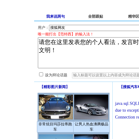
我来说两句
全部跟贴
精华
用户：
唯一能打出【范特西】的输入法！
设为辩论话题
【
精彩图片新闻
】
【
搜狐汽车
java.sql.SQLE
due to except
Connection r
非常炫目玛莎拉蒂跑
让男人热血沸腾极品
车
车