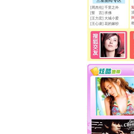
三星图铃专区
[周杰伦] 千里之外
[誓 言] 求佛
[王力宏] 大城小爱
[王心凌] 花的嫁纱