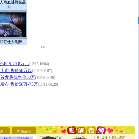
人热血沸腾极品
车
和它使人陶醉
>>
9.8-70.8万元
(12/13 10:04)
上市 售价50万起
(11/29 09:07)
海首发最低售价50万
(11/16 07:46)
布 售价50万-75万
(11/11 00:28)
[圣诞节]
圣诞节到了，想想没什么送给你的，又不打算给
你太多，只有给你五千万：千万快乐！千万要健康！千万
要平安！千万要知足！千万不要忘记我！
[圣诞节]
不只这样的日子才会想起你,而是这样的日子才
通
性感丽人
能正大光明地骚扰你,告诉你,圣诞要快乐!新年要快乐!天