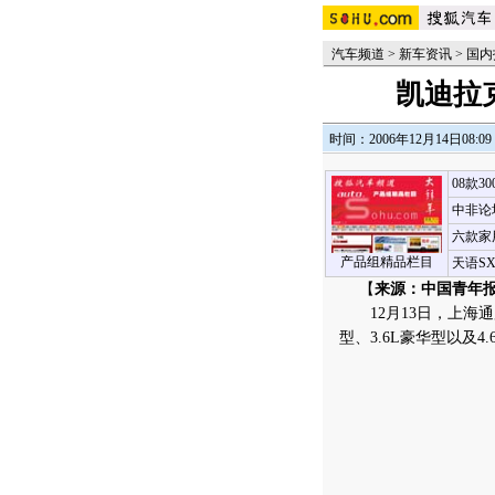
汽车频道
>
新车资讯
>
国内
凯迪拉克
时间：2006年12月14日08:09
08款3
中非论
六款家
产品组精品栏目
天语S
【
来源：中国青年
12月13日，上海通用
型、3.6L豪华型以及4.