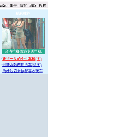
naRen
-
邮件
-
博客
-
BBS
-
搜狗
精彩推荐
台湾槟榔西施专诱司机
·
难得一见的个性车模(图)
·
最新水陆两用汽车(组图)
·
为啥波霸女孩都喜欢玩车