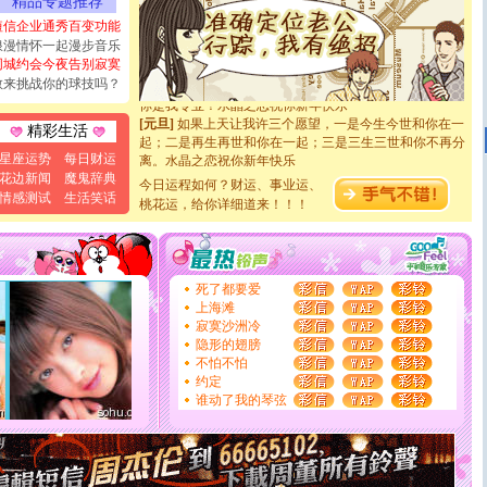
精品专题推荐
天都要快乐噢!
[圣诞节]
奉上一颗祝福的心,在这个特别的日子里,愿幸福,
短信企业通秀百变功能
如意,快乐,鲜花,一切美好的祝愿与你同在.圣诞快乐!
浪漫情怀一起漫步音乐
[元旦]
看到你我会触电；看不到你我要充电；没有你我会
同城约会今夜告别寂寞
断电。爱你是我职业，想你是我事业，抱你是我特长，吻
敢来挑战你的球技吗？
你是我专业！水晶之恋祝你新年快乐
[元旦]
如果上天让我许三个愿望，一是今生今世和你在一
精彩生活
起；二是再生再世和你在一起；三是三生三世和你不再分
离。水晶之恋祝你新年快乐
星座运势
每日财运
[元旦]
当我狠下心扭头离去那一刻，你在我身后无助地哭
花边新闻
魔鬼辞典
今日运程如何？财运、事业运、
泣，这痛楚让我明白我多么爱你。我转身抱住你：这猪不
情感测试
生活笑话
桃花运，给你详细道来！！！
卖了。水晶之恋祝你新年快乐。
[春节]
风柔雨润好月圆，半岛铁盒伴身边，每日尽显开心
颜！冬去春来似水如烟，劳碌人生需尽欢！听一曲轻歌，
道一声平安！新年吉祥万事如愿
[春节]
传说薰衣草有四片叶子：第一片叶子是信仰，第二
死了都要爱
片叶子是希望，第三片叶子是爱情，第四片叶子是幸运。
上海滩
送你一棵薰衣草，愿你新年快乐！
寂寞沙洲冷
[圣诞节]
圣诞节到了，想想没什么送给你的，又不打算给
隐形的翅膀
你太多，只有给你五千万：千万快乐！千万要健康！千万
不怕不怕
要平安！千万要知足！千万不要忘记我！
约定
[圣诞节]
不只这样的日子才会想起你,而是这样的日子才
谁动了我的琴弦
能正大光明地骚扰你,告诉你,圣诞要快乐!新年要快乐!天
天都要快乐噢!
[圣诞节]
奉上一颗祝福的心,在这个特别的日子里,愿幸福,
如意,快乐,鲜花,一切美好的祝愿与你同在.圣诞快乐!
[元旦]
看到你我会触电；看不到你我要充电；没有你我会