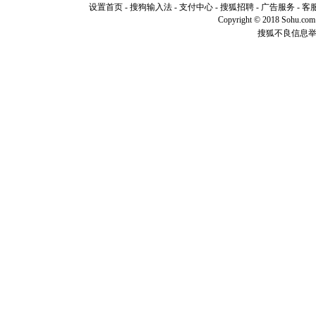
断电。爱
设置首页
-
搜狗输入法
-
支付中心
-
搜狐招聘
-
广告服务
-
客
你是我专
Copyright © 2018 Sohu.com I
[元旦]
如
搜狐不良信息
起；二是
离。水晶
[元旦]
当
泣，这痛
卖了。水
[春节]
风
颜！冬去
道一声平
[春节]
传
片叶子是
送你一棵