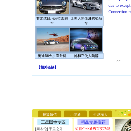
due to except
Connection r
非常炫目玛莎拉蒂跑
让男人热血沸腾极品
车
车
奥迪R8火拼直升机
她和它使人陶醉
>>
【
相关链接
】
[圣诞节]
你太多，
要平安！
搜狐短信
小灵通
性感丽人
[圣诞节]
三星图铃专区
精品专题推荐
能正大光明
短信企业通秀百变功能
[周杰伦] 千里之外
天都要快