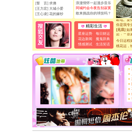
浪漫情怀一起漫步音乐
[圣诞节]
[誓 言] 求佛
同城约会今夜告别寂寞
如意,快乐
[王力宏] 大城小爱
[元旦]
看
敢来挑战你的球技吗？
[王心凌] 花的嫁纱
断电。爱
你是我专
精彩生活
[元旦]
如
起；二是
星座运势
每日财运
离。水晶
花边新闻
魔鬼辞典
今日运程
[元旦]
当
情感测试
生活笑话
桃花运，
泣，这痛
卖了。水
[春节]
风
颜！冬去
道一声平
[春节]
传
片叶子是
送你一棵
[圣诞节]
你太多，
要平安！
[圣诞节]
能正大光明
天都要快
[圣诞节]
如意,快乐
[元旦]
看