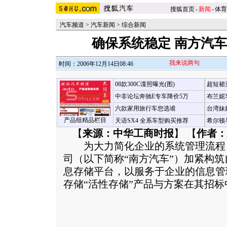
搜狐首页
-
新闻
-
体育
汽车频道
>
汽车新闻
>
综合新闻
确保系统稳定 南方汽车
我来说两句
时间：2006年12月14日08:46
08款300C谍照曝光(图)
超短裙
中非论坛奔驰E专车降价5万
布兰妮
六款家用旅行车您选谁
台湾妹
产品组精品栏目
天语SX4 全系车型购买推荐
希尔顿
【
来源：中华工商时报
】 【
作者：
为大力简化企业的系统管理流程
司（以下简称“南方汽车”）加紧构
息存储平台，以服务于企业的信息管
存储“活性存储”产品与方案在其招标