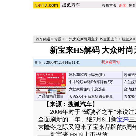
搜狐首页
-
新闻
-
体育
汽车频道
>
专题
>
一汽大众新两厢宝来HS全国上市
>
新宝来H
新宝来HS解码 大众时
我来说两句
时间：2006年12月14日11:41
08款300C谍照曝光(图)
超短裙
中非论坛奔驰E专车降价5万
布兰妮
六款家用旅行车您选谁
台湾妹
产品组精品栏目
天语SX4 全系车型购买推荐
希尔顿
【
来源：搜狐汽车
】
2006年对于“驾驶者之车”来说
全面刷新的一年。继7月8日新
宝来
三
末隆冬之际又迎来了宝来品牌的5周
——新宝来 HS的上市投放。