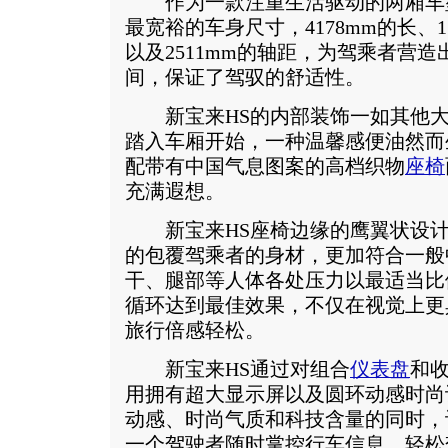
作为一款注重生活驱动的两厢车型
最宽裕的车身尺寸，4178mm的长、17
以及2511mm的轴距，为驾乘者营
间，保证了驾驭的舒适性。
新宝来HS的内部装饰一如其他大众
踏入车厢开始，一种温馨感便油然而
配带有中国气息图案的高档织物
座椅
充满遐想。
新宝来HS座椅边缘的鹰翼状设计
的包覆驾乘者的身材，更加符合一般
干、腿部等人体各处压力以最适当比
循环达到最佳效果，不仅在视觉上更
旅行倍感轻松。
新宝来HS通过对组合
仪表盘
和
用拥有超大显示屏以及圆环动感时尚
动感、时尚气质和科技含量的同时，
一个驾驶者随时掌控行车信息，轻松