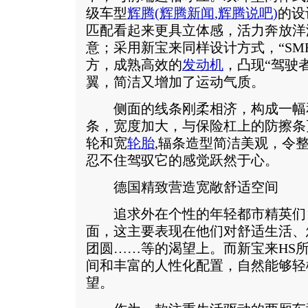
级车型
辉腾
(
辉腾新闻
,
辉腾说吧
)
的设
匹配看起来更具立体感，活力奔放洋
意；采用新宝来同样设计方式，“SM
方，成熟高效的
发动机
，凸现“驾驶
翼，简洁又增加了运动气质。
侧面的线条刚柔相济，构成一幅
条，宽度加大，与保险杠上的防擦条
轮和宽
轮胎
,辐条造型简洁美观，令
忍不住驾驭它的感觉跃然于心。
德国精致营造宽敞舒适空间
追求外在个性的年轻都市精英们
面，这主要表现在他们对舒适生活、
团圆……等的渴望上。而新宝来HS
间和丰富的人性化配置，自然能够轻
望。