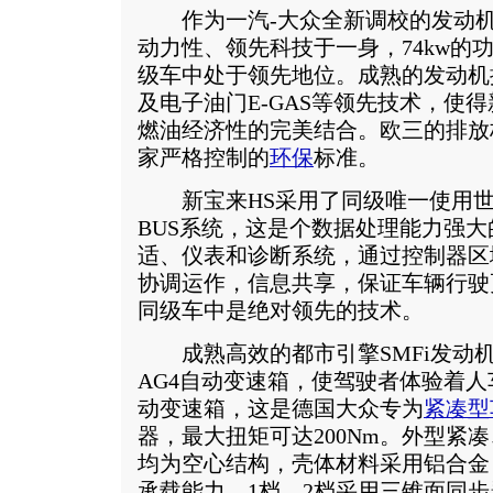
作为一汽-大众全新调校的发动机，
动力性、领先科技于一身，74kw的功
级车中处于领先地位。成熟的发动机
及电子油门E-GAS等领先技术，使
燃油经济性的完美结合。欧三的排放
家严格控制的
环保
标准。
新宝来HS采用了同级唯一使用世界
BUS系统，这是个数据处理能力强
适、仪表和诊断系统，通过控制器区
协调运作，信息共享，保证车辆行驶
同级车中是绝对领先的技术。
成熟高效的都市引擎SMFi发动机搭
AG4自动变速箱，使驾驶者体验着人
动变速箱，这是德国大众专为
紧凑型
器，最大扭矩可达200Nm。外型紧
均为空心结构，壳体材料采用铝合金
承载能力。1档、2档采用三锥面同