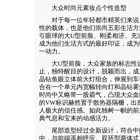
大众时尚元素妆点个性造型
对于每一位年轻都市精英们来说
性的载体，也是他们崇尚五彩生活方
引眼球的大U型前脸、刚柔相济、充
成为他们生活方式的最好印证，成为
一动力。
大U型前脸，大众家族的标志性设
止，独特醒目的设计，脱颖而出，成
晶钻鱼眼立体前大灯组合，伸展到车
合在一个单元内宽幅转向灯和晶钻雾
时尚中又略带一股霸气，凸现大众血
的VW标识赫然置于散热器隔栅，出
人极大的信任感。如此独树一帜的前
典气息和宝来的动感活力。
尾部造型经过全新设计，符合中
中，与前端遥相呼应。双环型两体式