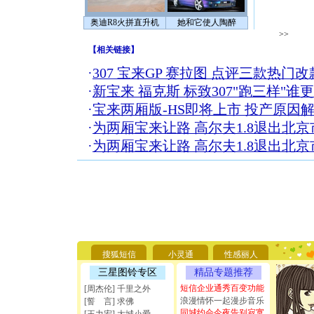
奥迪R8火拼直升机
她和它使人陶醉
>>
【
相关链接
】
·
307 宝来GP 赛拉图 点评三款热门
·
新宝来 福克斯 标致307"跑三样"谁
·
宝来两厢版-HS即将上市 投产原因
·
为两厢宝来让路 高尔夫1.8退出北京
·
为两厢宝来让路 高尔夫1.8退出北京
[圣诞节]
你太多，
要平安！
[圣诞节]
搜狐短信
小灵通
性感丽人
能正大光明
三星图铃专区
精品专题推荐
天都要快
[圣诞节]
短信企业通秀百变功能
[周杰伦] 千里之外
如意,快乐
浪漫情怀一起漫步音乐
[誓 言] 求佛
[元旦]
看
同城约会今夜告别寂寞