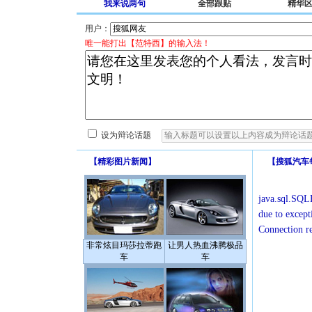
我来说两句
全部跟贴
精华
用户：
唯一能打出【范特西】的输入法！
设为辩论话题
【
精彩图片新闻
】
【
搜狐汽车
java.sql.SQLE
due to except
Connection r
非常炫目玛莎拉蒂跑
让男人热血沸腾极品
车
车