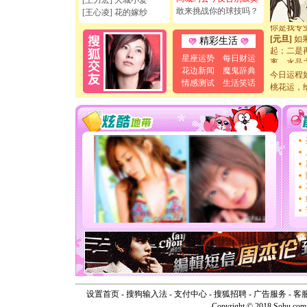
[王力宏] 大城小爱
断电。爱
敢来挑战你的球技吗？
[王心凌] 花的嫁纱
你是我专
[元旦]
如
精彩生活
起；二是
离。水晶
星座运势
每日财运
[元旦]
当
花边新闻
魔鬼辞典
今日运程
泣，这痛
情感测试
生活笑话
桃花运，
卖了。水
[春节]
风
颜！冬去
道一声平
[春节]
传
片叶子是
送你一棵
[圣诞节]
你太多，
要平安！
[圣诞节]
能正大光明
天都要快
[圣诞节]
如意,快乐
[元旦]
看
断电。爱
你是我专
设置首页
-
搜狗输入法
-
支付中心
-
搜狐招聘
-
广告服务
-
客
[元旦]
如
Copyright © 2018 Sohu.com I