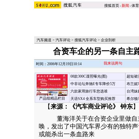
搜狐首页
-
新闻
-
体育
汽车频道
>
汽车评论
>
搜狐汽车评论
>
企业剖析
合资车企的另一条自主
我来说两句
时间：2006年12月19日10:14
08款300C谍照曝光(图)
超短裙
中非论坛奔驰E专车降价5万
布兰妮
六款家用旅行车您选谁
台湾妹
产品组精品栏目
天语SX4 全系车型购买推荐
希尔顿
【
来源：《汽车商业评论》 钟东
】
董海洋关于在合资企业里做自主
唤，发出了中国汽车界少有的独特声
或能杀出一条血路来