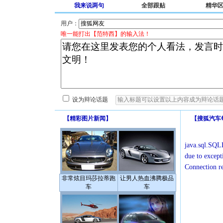
我来说两句
全部跟贴
精华
用户：
唯一能打出【范特西】的输入法！
设为辩论话题
【
精彩图片新闻
】
【
搜狐汽车
java.sql.SQLE
due to except
Connection r
非常炫目玛莎拉蒂跑
让男人热血沸腾极品
车
车