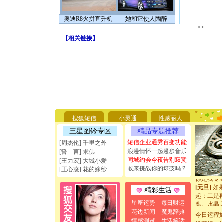
奥迪R8火拼直升机
她和它使人陶醉
>>
【
相关链接
】
[圣诞节]
你太多，
要平安！
[圣诞节]
搜狐短信
小灵通
性感丽人
能正大光明
天都要快
三星图铃专区
精品专题推荐
[圣诞节]
短信企业通秀百变功能
[周杰伦] 千里之外
如意,快乐
浪漫情怀一起漫步音乐
[誓 言] 求佛
[元旦]
看
同城约会今夜告别寂寞
[王力宏] 大城小爱
断电。爱
敢来挑战你的球技吗？
[王心凌] 花的嫁纱
你是我专
[元旦]
如
起；二是
精彩生活
离。水晶
星座运势
每日财运
[元旦]
当
花边新闻
魔鬼辞典
泣，这痛
今日运程
情感测试
生活笑话