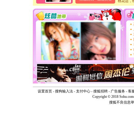
卖了。水
桃花运，
[春节]
风
颜！冬去
道一声平
[春节]
传
片叶子是
送你一棵
[圣诞节]
你太多，
要平安！
[圣诞节]
能正大光明
天都要快
[圣诞节]
如意,快乐
[元旦]
看
断电。爱
你是我专
设置首页
-
搜狗输入法
-
支付中心
-
搜狐招聘
-
广告服务
-
客
[元旦]
如
Copyright © 2018 Sohu.com I
起；二是
离。水晶
搜狐不良信息
[元旦]
当
泣，这痛
卖了。水
[春节]
风
颜！冬去
道一声平