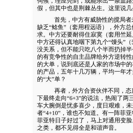
伺候，理应亮剑，或能杀出一条血路
假，但其中也是荆棘丛生。这里说几
首先，中方有威胁性的搅局者未
缺乏“鲶鱼”（套用程远语），外方
求。中方还要耐得住寂寞（套用竺延
中方还得认真地咽下第九个“馒头”
没关系，但不能只吃八个半而扔掉半
的有竞争性的自主品牌给外方逆转性
的大单，说到底还是人家的市场中的
的产品，五年十几万辆，平均一年才
的“大”单？
再者，外方合资伙伴不同，态度
下最终走向“6+3”的说法，热闹了
车大腕倒是忧多喜少，度日艰难，未来
者“4+10”，谁也不知道。有一阵
菲亚特日子好过了，马上对通用变脸
之类，都不见得全是和谐声音。