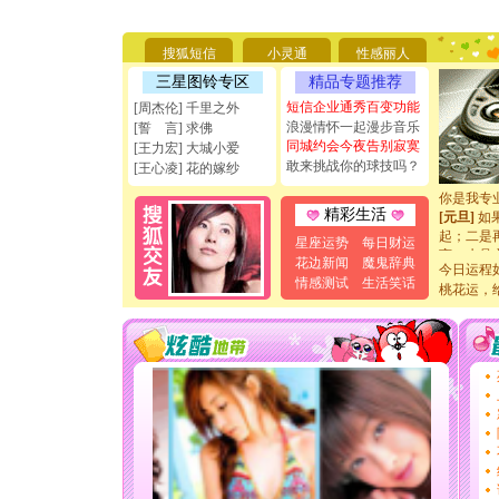
[圣诞节]
你太多，
要平安！
搜狐短信
小灵通
性感丽人
[圣诞节]
能正大光明
三星图铃专区
精品专题推荐
天都要快
短信企业通秀百变功能
[周杰伦] 千里之外
[圣诞节]
浪漫情怀一起漫步音乐
[誓 言] 求佛
如意,快乐
同城约会今夜告别寂寞
[王力宏] 大城小爱
[元旦]
看
敢来挑战你的球技吗？
[王心凌] 花的嫁纱
断电。爱
你是我专
[元旦]
如
精彩生活
起；二是
星座运势
每日财运
离。水晶
花边新闻
魔鬼辞典
[元旦]
当
今日运程
情感测试
生活笑话
泣，这痛
桃花运，
卖了。水
[春节]
风
颜！冬去
道一声平
[春节]
传
片叶子是
送你一棵
[圣诞节]
你太多，
要平安！
[圣诞节]