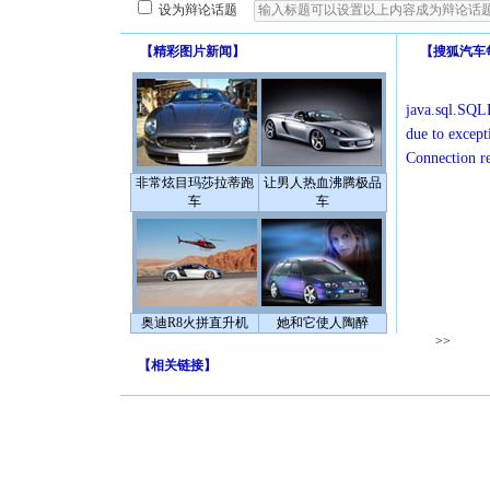
设为辩论话题
【
精彩图片新闻
】
【
搜狐汽车
java.sql.SQLE
due to except
Connection r
非常炫目玛莎拉蒂跑
让男人热血沸腾极品
车
车
奥迪R8火拼直升机
她和它使人陶醉
>>
【
相关链接
】