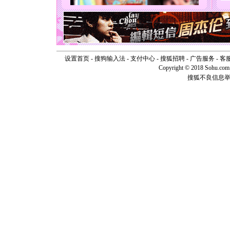
能正大光明
天都要快
[圣诞节]
如意,快乐
[元旦]
看
断电。爱
你是我专
设置首页
-
搜狗输入法
-
支付中心
-
搜狐招聘
-
广告服务
-
客
[元旦]
如
Copyright © 2018 Sohu.com I
起；二是
搜狐不良信息
离。水晶
[元旦]
当
泣，这痛
卖了。水
[春节]
风
颜！冬去
道一声平
[春节]
传
片叶子是
送你一棵