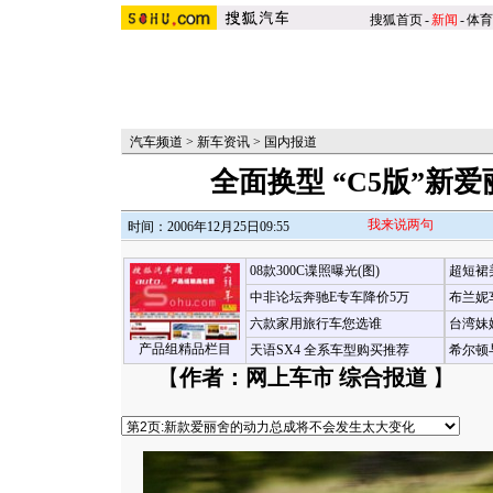
搜狐首页
-
新闻
-
体育
汽车频道
>
新车资讯
>
国内报道
全面换型 “C5版”新
我来说两句
时间：2006年12月25日09:55
08款300C谍照曝光(图)
超短裙
中非论坛奔驰E专车降价5万
布兰妮
六款家用旅行车您选谁
台湾妹
产品组精品栏目
天语SX4 全系车型购买推荐
希尔顿
【
作者：网上车市 综合报道
】