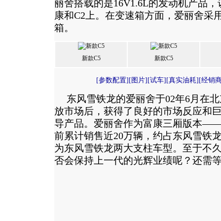
丽舍搭载的是16V1.6L的发动机产品，
康和C2上。在变速箱方面，爱丽舍采
箱。
新款C5
新款C5
[
参数配置
][
图片
][
试车
][
真实油耗
][
经销
东风雪铁龙的爱丽舍于02年6月在北
放市场后，获得了良好的市场反应和
导产品。爱丽舍作为富康三厢版本——
前累计销售近20万辆，约占东风雪铁龙
为东风雪铁龙两大支柱车型。至于不
否会保持上一代的光辉业绩呢？还需