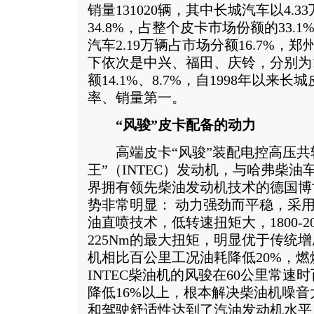
销量131020辆，其中长城汽车以4.
34.8%，占整个皮卡市场份额的33.
汽车2.19万辆占市场分额16.7%，郑州
下依次是中兴、福田、庆铃，分别为184
额14.1%、8.7%，自1998年以
率、销量第一。
“风骏”皮卡配备的动力
高端皮卡“风骏”装配电控高压共
王”（INTEC）发动机，与哈弗柴
界拥有领先柴油发动机技术的德国博
势非常明显： 动力强劲而平稳，采
油直喷技术，低转速扭矩大，1800-20
225Nm的最大扭矩，明显优于传统
机相比百公里工况油耗降低20%，燃
INTEC柴油机的风骏在60公里常速时
降低16%以上，根本解决柴油机噪
和驾驶舒适性达到了汽油发动机水平；