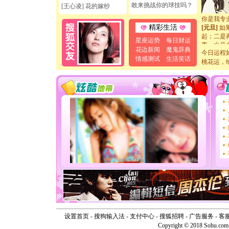
断电。爱
敢来挑战你的球技吗？
[王心凌] 花的嫁纱
你是我专
[元旦]
如
精彩生活
起；二是
离。水晶
星座运势
每日财运
[元旦]
当
花边新闻
魔鬼辞典
今日运程
泣，这痛
情感测试
生活笑话
桃花运，
卖了。水
[春节]
风
颜！冬去
道一声平
[春节]
传
片叶子是
送你一棵
[圣诞节]
你太多，
要平安！
[圣诞节]
能正大光明
天都要快
[圣诞节]
如意,快乐
[元旦]
看
断电。爱
你是我专
设置首页
-
搜狗输入法
-
支付中心
-
搜狐招聘
-
广告服务
-
客
[元旦]
如
Copyright © 2018 Sohu.com I
起；二是