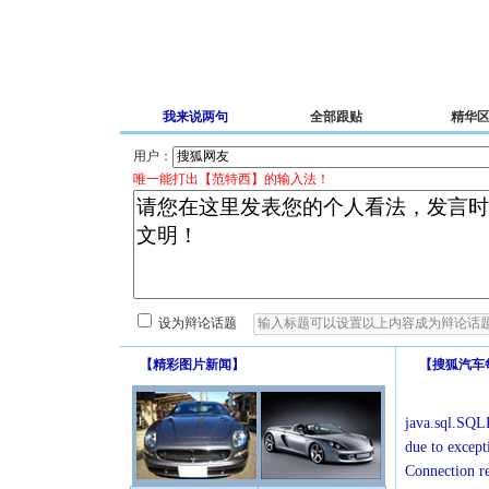
我来说两句
全部跟贴
精华
用户：
唯一能打出【范特西】的输入法！
设为辩论话题
【
精彩图片新闻
】
【
搜狐汽车
java.sql.SQLE
due to except
Connection r