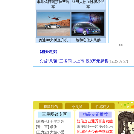
非常炫目玛莎拉蒂跑
让男人热血沸腾极品
车
车
奥迪R8火拼直升机
她和它使人陶醉
>>
【
相关链接
】
·
长城“风骏”三省同步上市 仅8万元起售
(12/25 09:57)
[圣诞节]
你太多，
要平安！
[圣诞节]
搜狐短信
小灵通
性感丽人
能正大光明
三星图铃专区
精品专题推荐
天都要快
[圣诞节]
短信企业通秀百变功能
[周杰伦] 千里之外
如意,快乐
浪漫情怀一起漫步音乐
[誓 言] 求佛
[元旦]
看
同城约会今夜告别寂寞
[王力宏] 大城小爱