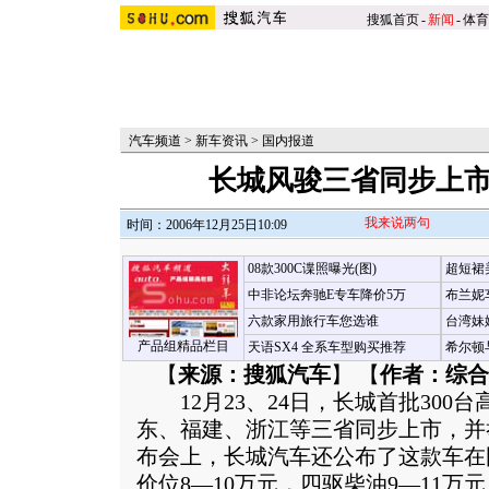
搜狐首页
-
新闻
-
体育
汽车频道
>
新车资讯
>
国内报道
长城风骏三省同步上市 售
我来说两句
时间：2006年12月25日10:09
08款300C谍照曝光(图)
超短裙
中非论坛奔驰E专车降价5万
布兰妮
六款家用旅行车您选谁
台湾妹
产品组精品栏目
天语SX4 全系车型购买推荐
希尔顿
【
来源：搜狐汽车
】 【
作者：综合
12月23、24日，长城首批300台
东、福建、浙江等三省同步上市，并
布会上，长城汽车还公布了这款车在
价位8—10万元，四驱柴油9—11