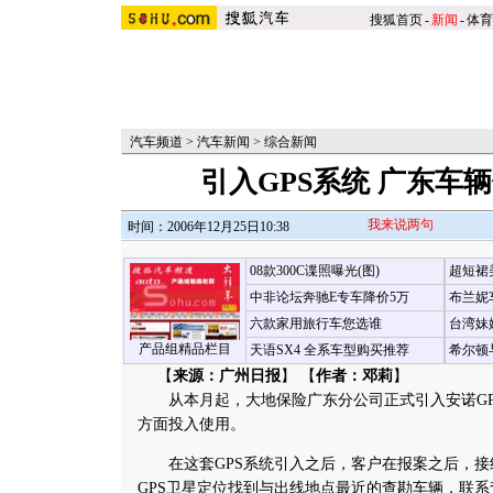
搜狐首页
-
新闻
-
体育
汽车频道
>
汽车新闻
>
综合新闻
引入GPS系统 广东车
我来说两句
时间：2006年12月25日10:38
08款300C谍照曝光(图)
超短裙
中非论坛奔驰E专车降价5万
布兰妮
六款家用旅行车您选谁
台湾妹
产品组精品栏目
天语SX4 全系车型购买推荐
希尔顿
【
来源：广州日报
】 【
作者：邓莉
】
从本月起，大地保险广东分公司正式引入安诺GP
方面投入使用。
在这套GPS系统引入之后，客户在报案之后，接
GPS卫星定位找到与出线地点最近的查勘车辆，联