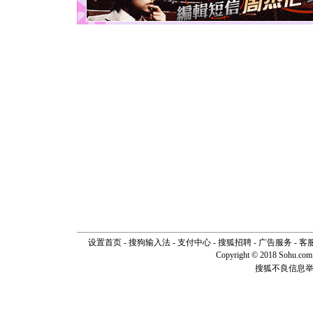
断电。爱
你是我专
[元旦]
如
起；二是
离。水晶
[元旦]
当
泣，这痛
卖了。水
[春节]
风
颜！冬去
道一声平
[春节]
传
片叶子是
送你一棵
设置首页
-
搜狗输入法
-
支付中心
-
搜狐招聘
-
广告服务
-
客
Copyright © 2018 Sohu.com I
搜狐不良信息