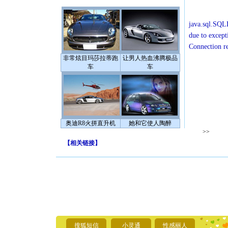
java.sql.SQLE
due to except
Connection r
非常炫目玛莎拉蒂跑
让男人热血沸腾极品
车
车
奥迪R8火拼直升机
她和它使人陶醉
>>
【
相关链接
】
[圣诞节]
你太多，
要平安！
[圣诞节]
能正大光明
搜狐短信
小灵通
性感丽人