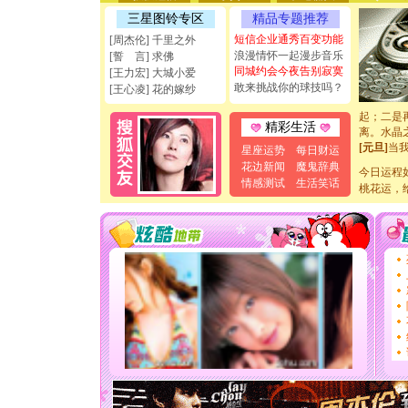
天都要快
三星图铃专区
精品专题推荐
[圣诞节]
如意,快乐
短信企业通秀百变功能
[周杰伦] 千里之外
[元旦]
看
浪漫情怀一起漫步音乐
[誓 言] 求佛
断电。爱
同城约会今夜告别寂寞
[王力宏] 大城小爱
你是我专
敢来挑战你的球技吗？
[王心凌] 花的嫁纱
[元旦]
如
起；二是
精彩生活
离。水晶
[元旦]
当
星座运势
每日财运
泣，这痛
花边新闻
魔鬼辞典
今日运程
卖了。水
情感测试
生活笑话
桃花运，
[春节]
风
颜！冬去
道一声平
[春节]
传
片叶子是
送你一棵
[圣诞节]
你太多，
要平安！
[圣诞节]
能正大光明
天都要快
[圣诞节]
如意,快乐
[元旦]
看