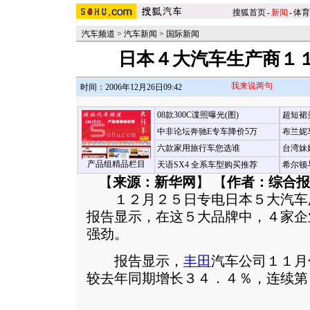
搜狐首页
-
新闻
-
体育
汽车频道
>
汽车新闻
>
国际新闻
日本４大汽车生产商１
我来说两句
时间：2006年12月26日09:42
08款300C谍照曝光(图)
超短裙
中非论坛奔驰E专车降价5万
布兰妮
六款家用旅行车您选谁
台湾妹
产品组精品栏目
天语SX4 全系车型购买推荐
希尔顿
【
来源：新华网
】 【
作者：综合报
１２月２５日专电日本５大汽车
报告显示，在这５大品牌中，４家企
强劲。
报告显示，
丰田
汽车公司１１月
较去年同期增长３４．４％，连续第