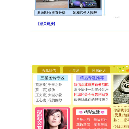
奥迪R8火拼直升机
她和它使人陶醉
>>
【
相关链接
】
[圣诞节]
你太多，
要平安！
搜狐短信
小灵通
性感丽人
[圣诞节]
三星图铃专区
精品专题推荐
能正大光明
天都要快
短信企业通秀百变功能
[周杰伦] 千里之外
[圣诞节]
浪漫情怀一起漫步音乐
[誓 言] 求佛
如意,快乐
同城约会今夜告别寂寞
[王力宏] 大城小爱
[元旦]
看
敢来挑战你的球技吗？
[王心凌] 花的嫁纱
断电。爱
你是我专
精彩生活
[元旦]
如
起；二是
星座运势
每日财运
离。水晶
花边新闻
魔鬼辞典
今日运程
[元旦]
当