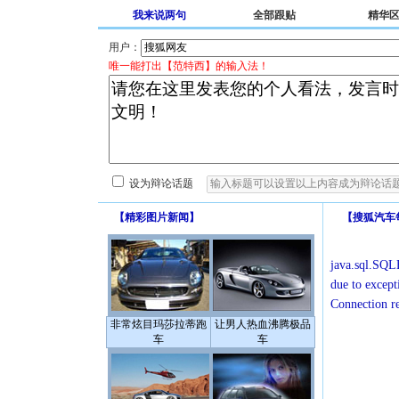
我来说两句
全部跟贴
精华
用户：
唯一能打出【范特西】的输入法！
设为辩论话题
【
精彩图片新闻
】
【
搜狐汽车
java.sql.SQLE
due to except
Connection r
非常炫目玛莎拉蒂跑
让男人热血沸腾极品
车
车