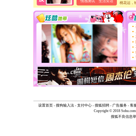
情感测试
生活笑话
桃花运，
泣，这痛
卖了。水
[春节]
风
颜！冬去
道一声平
[春节]
传
片叶子是
送你一棵
[圣诞节]
你太多，
要平安！
[圣诞节]
能正大光明
天都要快
[圣诞节]
如意,快乐
[元旦]
看
断电。爱
你是我专
[元旦]
如
设置首页
-
搜狗输入法
-
支付中心
-
搜狐招聘
-
广告服务
-
客
起；二是
Copyright © 2018 Sohu.com I
离。水晶
搜狐不良信息
[元旦]
当
泣，这痛
卖了。水
[春节]
风